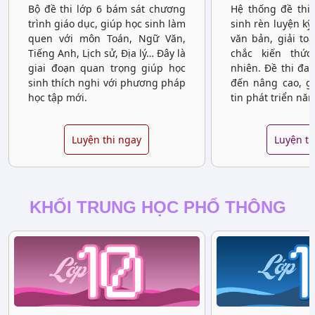
Bộ đề thi lớp 6 bám sát chương
Hệ thống đề thi 
trình giáo dục, giúp học sinh làm
sinh rèn luyện kỹ
quen với môn Toán, Ngữ Văn,
văn bản, giải to
Tiếng Anh, Lịch sử, Địa lý… Đây là
chắc kiến thứ
giai đoạn quan trọng giúp học
nhiên. Đề thi đa
sinh thích nghi với phương pháp
đến nâng cao, gi
học tập mới.
tin phát triển năn
Luyện thi ngay
Luyện th
KHỐI TRUNG HỌC PHỔ THÔNG