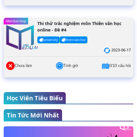
Membership
Thi thử trắc nghiệm môn Thiên văn học
online - Đề #4
university
thien-van-hoc
2023-06-17
Chưa làm
Tính giờ
0/10 câu hỏi
Học Viên Tiêu Biểu
Tin Tức Mới Nhất
Nguyễn Thế Thái
THPT Yên Hoà
Điểm thi đánh giá năng lực: 119