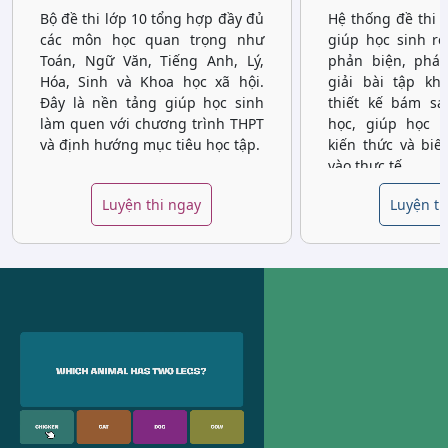
Bộ đề thi lớp 10 tổng hợp đầy đủ
Hệ thống đề thi 
các môn học quan trọng như
giúp học sinh rè
Toán, Ngữ Văn, Tiếng Anh, Lý,
phản biện, phát
Hóa, Sinh và Khoa học xã hội.
giải bài tập kh
Đây là nền tảng giúp học sinh
thiết kế bám sá
làm quen với chương trình THPT
học, giúp học 
và định hướng mục tiêu học tập.
kiến thức và biế
vào thực tế.
Luyện thi ngay
Luyện th