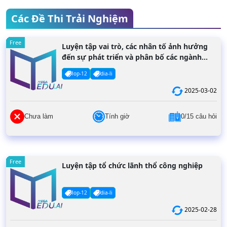
Các Đề Thi Trải Nghiệm
Free
Luyện tập vai trò, các nhân tố ảnh hưởng
đến sự phát triển và phân bố các ngành
dịch vụ
lop-12
dia-li
2025-03-02
Chưa làm
Tính giờ
0/15 câu hỏi
Free
Luyện tập tổ chức lãnh thổ công nghiệp
lop-12
dia-li
2025-02-28