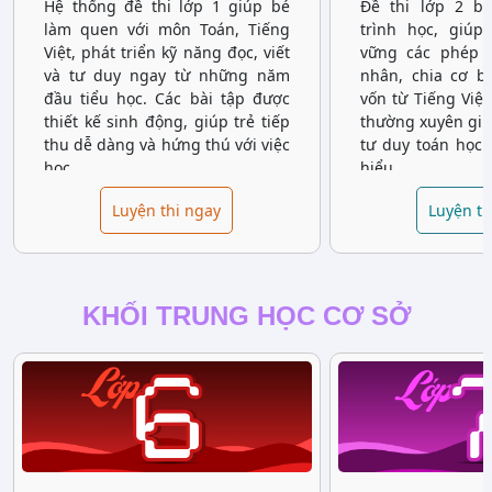
Hệ thống đề thi lớp 1 giúp bé
Đề thi lớp 2 b
làm quen với môn Toán, Tiếng
trình học, giúp
Việt, phát triển kỹ năng đọc, viết
vững các phép t
và tư duy ngay từ những năm
nhân, chia cơ b
đầu tiểu học. Các bài tập được
vốn từ Tiếng Việt
thiết kế sinh động, giúp trẻ tiếp
thường xuyên giúp
thu dễ dàng và hứng thú với việc
tư duy toán học 
học.
hiểu.
Luyện thi ngay
Luyện th
KHỐI TRUNG HỌC CƠ SỞ