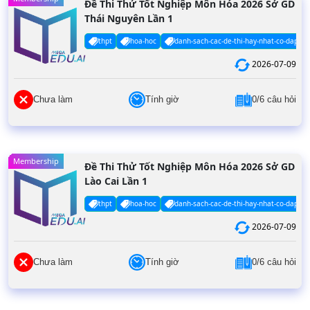
Đề Thi Thử Tốt Nghiệp Môn Hóa 2026 Sở GD
Thái Nguyên Lần 1
thpt
hoa-hoc
danh-sach-cac-de-thi-hay-nhat-co-dap-an
2026-07-09
Chưa làm
Tính giờ
0/6 câu hỏi
Membership
Đề Thi Thử Tốt Nghiệp Môn Hóa 2026 Sở GD
Lào Cai Lần 1
thpt
hoa-hoc
danh-sach-cac-de-thi-hay-nhat-co-dap-an
2026-07-09
Chưa làm
Tính giờ
0/6 câu hỏi