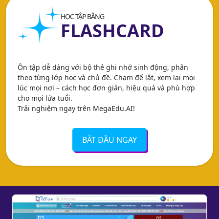
HỌC TẬP BẰNG
FLASHCARD
Ôn tập dễ dàng với bộ thẻ ghi nhớ sinh động, phân
theo từng lớp học và chủ đề. Chạm để lật, xem lại mọi
lúc mọi nơi – cách học đơn giản, hiệu quả và phù hợp
cho mọi lứa tuổi.
Trải nghiệm ngay trên MegaEdu.AI!
BẮT ĐẦU NGAY