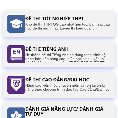
ĐỀ THI TỐT NGHIỆP THPT
Kho đề thi THPTQG cập nhật liên tục, bám sát cấu
trúc đề thi mới nhất. Luyện thi hiệu quả, chinh
phục điểm cao, mở ra cánh cửa Đại học mơ ước!
ĐỀ THI TIẾNG ANH
Hệ thống đề thi Tiếng Anh đa dạng theo trình độ,
từ cơ bản đến nâng cao, giúp học sinh luyện thi
các kỳ thi quan trọng như IELTS, TOEIC, TOEFL,
VSTEP,...
ĐỀ THI CAO ĐẲNG/ĐẠI HỌC
Nâng cao kiến thức chuyên môn và rèn luyện kỹ
năng theo chương trình đào tạo Cao đẳng/Đại học
với kho tàng đề thi phong phú, được cập nhật liên
tục, phục vụ cho các kỳ thi của sinh viên.
ĐÁNH GIÁ NĂNG LỰC/ ĐÁNH GIÁ
TƯ DUY