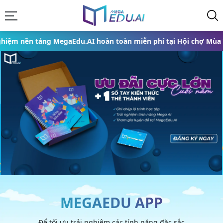
MegaEdu.AI hoàn toàn miễn phí tại Hội chợ Mùa Thu 2025 từ ngà
MEGAEDU APP
Để tối ưu trải nghiệm các tính năng đặc sắc