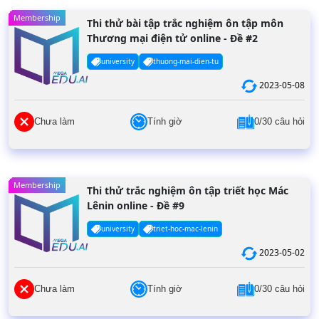
Membership
Thi thử bài tập trắc nghiệm ôn tập môn
Thương mại điện tử online - Đề #2
university
thuong-mai-dien-tu
2023-05-08
Chưa làm
Tính giờ
0/30 câu hỏi
Membership
Thi thử trắc nghiệm ôn tập triết học Mác
Lênin online - Đề #9
university
triet-hoc-mac-lenin
2023-05-02
Chưa làm
Tính giờ
0/30 câu hỏi