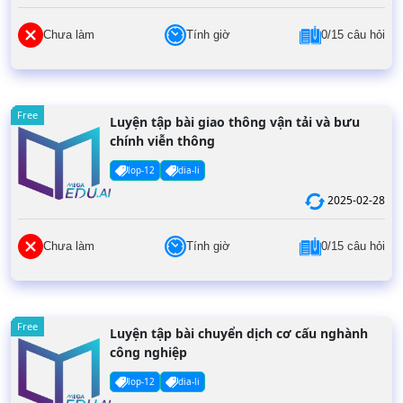
Chưa làm
Tính giờ
0/15 câu hỏi
Free
Luyện tập bài giao thông vận tải và bưu
chính viễn thông
lop-12
dia-li
2025-02-28
Chưa làm
Tính giờ
0/15 câu hỏi
Free
Luyện tập bài chuyển dịch cơ cấu nghành
công nghiệp
lop-12
dia-li