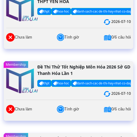
THPT YÊN HÒA
thpt
hoa-hoc
danh-sach-cac-de-thi-hay-nhat-co-dap-an
2026-07-10
Chưa làm
Tính giờ
0/6 câu hỏi
Membership
Đề Thi Thử Tốt Nghiệp Môn Hóa 2026 Sở GD
Thanh Hóa Lần 1
thpt
hoa-hoc
danh-sach-cac-de-thi-hay-nhat-co-dap-an
2026-07-10
Chưa làm
Tính giờ
0/6 câu hỏi
Membership