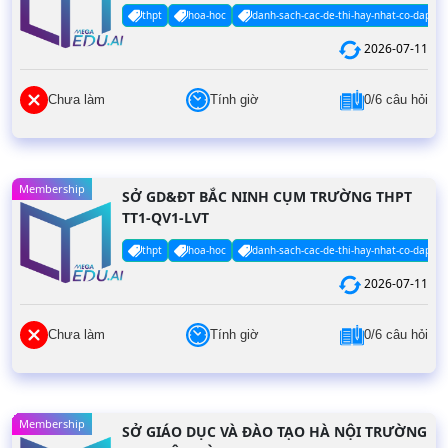
thpt
hoa-hoc
danh-sach-cac-de-thi-hay-nhat-co-dap-an
2026-07-11
Chưa làm
Tính giờ
0/6 câu hỏi
Membership
SỞ GD&ĐT BẮC NINH CỤM TRƯỜNG THPT
TT1-QV1-LVT
thpt
hoa-hoc
danh-sach-cac-de-thi-hay-nhat-co-dap-an
2026-07-11
Chưa làm
Tính giờ
0/6 câu hỏi
Membership
SỞ GIÁO DỤC VÀ ĐÀO TẠO HÀ NỘI TRƯỜNG