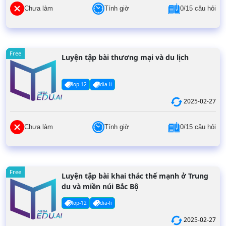
Chưa làm
Tính giờ
0/15 câu hỏi
Free
Luyện tập bài thương mại và du lịch
lop-12
dia-li
2025-02-27
Chưa làm
Tính giờ
0/15 câu hỏi
Free
Luyện tập bài khai thác thế mạnh ở Trung
du và miền núi Bắc Bộ
lop-12
dia-li
2025-02-27