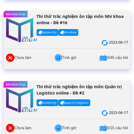
Membership
Thi thử trắc nghiệm ôn tập môn Nhi khoa
online - Đề #16
university
nhi-khoa
2023-06-17
Chưa làm
Tính giờ
0/45 câu hỏi
Membership
Thi thử trắc nghiệm ôn tập môn Quản trị
Logistics online - Đề #2
university
quan-tri-logistics
2023-06-17
Chưa làm
Tính giờ
0/15 câu hỏi