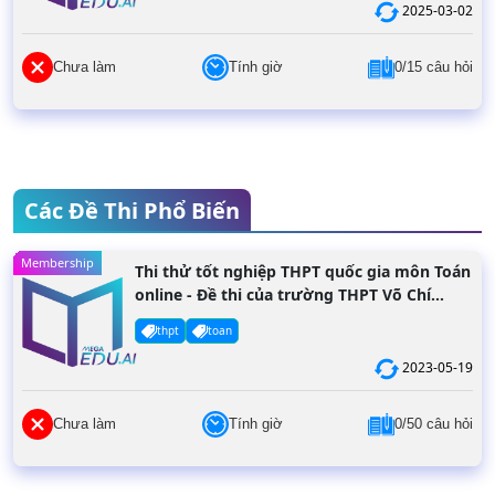
2025-03-02
Chưa làm
Tính giờ
0/15 câu hỏi
Các Đề Thi Phổ Biến
Membership
Thi thử tốt nghiệp THPT quốc gia môn Toán
online - Đề thi của trường THPT Võ Chí
Công năm 2022
thpt
toan
2023-05-19
Chưa làm
Tính giờ
0/50 câu hỏi