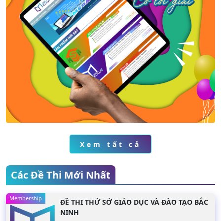
chi tiết
Xem chi tiết
Xem chi
Xem tất cả
Các Đề Thi Mới Nhất
Membership
ĐỀ THI THỬ SỞ GIÁO DỤC VÀ ĐÀO TẠO BẮC
NINH