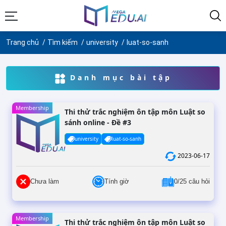
Trang chủ
Tìm kiếm
university
luat-so-sanh
Danh mục bài tập
Membership
Thi thử trắc nghiệm ôn tập môn Luật so
sánh online - Đề #3
university
luat-so-sanh
2023-06-17
Chưa làm
Tính giờ
0/25 câu hỏi
Membership
Thi thử trắc nghiệm ôn tập môn Luật so