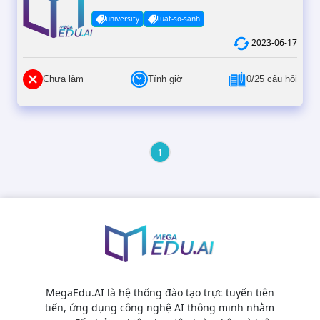
university
luat-so-sanh
2023-06-17
Chưa làm
Tính giờ
0/25 câu hỏi
1
MegaEdu.AI là hệ thống đào tạo trực tuyến tiên
tiến, ứng dụng công nghệ AI thông minh nhằm