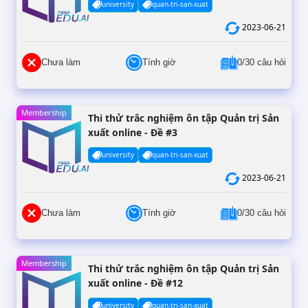
university
quan-tri-san-xuat
2023-06-21
Chưa làm
Tính giờ
0/30 câu hỏi
Membership
Thi thử trắc nghiệm ôn tập Quản trị Sản
xuất online - Đề #3
university
quan-tri-san-xuat
2023-06-21
Chưa làm
Tính giờ
0/30 câu hỏi
Membership
Thi thử trắc nghiệm ôn tập Quản trị Sản
xuất online - Đề #12
university
quan-tri-san-xuat