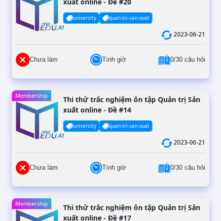
xuất online - Đề #20
university
quan-tri-san-xuat
2023-06-21
Chưa làm
Tính giờ
0/30 câu hỏi
Membership
Thi thử trắc nghiệm ôn tập Quản trị Sản
xuất online - Đề #14
university
quan-tri-san-xuat
2023-06-21
Chưa làm
Tính giờ
0/30 câu hỏi
Membership
Thi thử trắc nghiệm ôn tập Quản trị Sản
xuất online - Đề #17