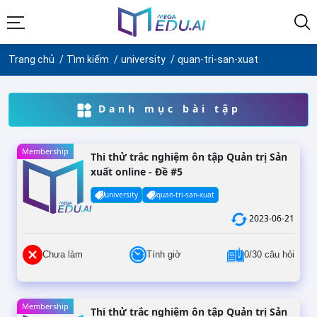
Trang chủ
Tìm kiếm
university
quan-tri-san-xuat
Danh mục bài tập
Membership
Thi thử trắc nghiệm ôn tập Quản trị Sản
xuất online - Đề #5
university
quan-tri-san-xuat
2023-06-21
Chưa làm
Tính giờ
0/30 câu hỏi
Membership
Thi thử trắc nghiệm ôn tập Quản trị Sản