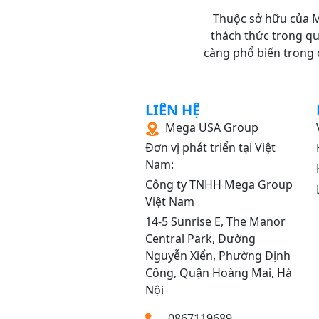
Thuộc sở hữu của M
TÀI CHÍNH TIỀN TỆ
thách thức trong quá
KINH TẾ VI MÔ
càng phổ biến trong 
KINH TẾ VĨ MÔ
THƯƠNG MẠI ĐIỆN 
LIÊN HỆ
Mega USA Group
HOÁ ĐẠI CƯƠNG
Đơn vị phát triển tại Việt
MÔ HỌC ĐẠI CƯƠN
Nam:
TÀI CHÍNH DOANH N
Công ty TNHH Mega Group
Việt Nam
KIỂM TOÁN CĂN BẢN
14‑5 Sunrise E, The Manor
TÀI CHÍNH NGÂN HÀ
Central Park, Đường
Nguyễn Xiển, Phường Định
KẾ TOÁN THUẾ
Công, Quận Hoàng Mai, Hà
KINH TẾ HỌC ĐẠI C
Nội
Y SINH HỌC DI TRUY
0867119689