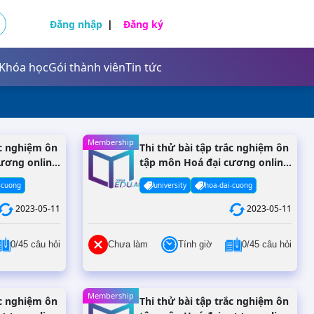
Đăng nhập
Đăng ký
Khóa học
Gói thành viên
Tin tức
Tự nhiên và xã hội
Khoa học tự nhiên
Tiếng Anh
Membership
Giáo dục công dân
Sinh học
ắc nghiệm ôn
Thi thử bài tập trắc nghiệm ôn
ương online
tập môn Hoá đại cương online
Giáo dục kinh tế và pháp luật
- Đề #12
-cuong
university
hoa-dai-cuong
Tự nhiên và xã hội
2023-05-11
2023-05-11
Khoa học tự nhiên
0/45 câu hỏi
Chưa làm
Tính giờ
0/45 câu hỏi
Giáo dục công dân
Tiếng Anh
Tiếng Việt
Sinh học
Membership
ắc nghiệm ôn
Thi thử bài tập trắc nghiệm ôn