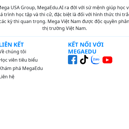
ega USA Group, MegaEdu.AI ra đời với sứ mệnh giúp học 
30
 trình học tập và thi cử, đặc biệt là đối với hình thức thi 
các kỳ thi quan trọng. Mega Việt Nam được độc quyền phân p
58
thị trường Việt Nam.
45
TỬ
27
LIÊN KẾT
KẾT NỐI VỚI
MEGAEDU
Về chúng tôi
19
Học viên tiêu biểu
G
34
Khám phá MegaEdu
GHIỆP
20
Liên hệ
9
NG
20
20
ƯƠNG
31
ỀN
26