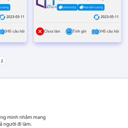
- Đề #14
-cuong
university
hoa-dai-cuong
2023-05-11
2023-05-11
0/45 câu hỏi
Chưa làm
Tính giờ
0/45 câu hỏi
2
thông minh nhằm mang
ả người đi làm.