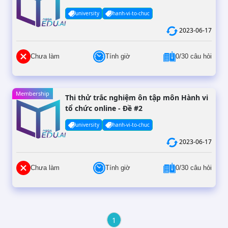
university
hanh-vi-to-chuc
2023-06-17
Chưa làm
Tính giờ
0/30 câu hỏi
Membership
Thi thử trắc nghiệm ôn tập môn Hành vi
tổ chức online - Đề #2
university
hanh-vi-to-chuc
2023-06-17
Chưa làm
Tính giờ
0/30 câu hỏi
1