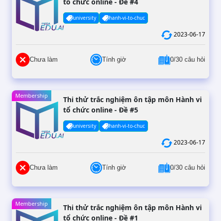
tổ chức online - Đề #4
university
hanh-vi-to-chuc
2023-06-17
Chưa làm
Tính giờ
0/30 câu hỏi
Membership
Thi thử trắc nghiệm ôn tập môn Hành vi
tổ chức online - Đề #5
university
hanh-vi-to-chuc
2023-06-17
Chưa làm
Tính giờ
0/30 câu hỏi
Membership
Thi thử trắc nghiệm ôn tập môn Hành vi
tổ chức online - Đề #1