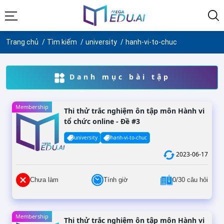
Trang chủ
Tìm kiếm
university
hanh-vi-to-chuc
Danh mục bài tập
Membership
Thi thử trắc nghiệm ôn tập môn Hành vi
tổ chức online - Đề #3
university
hanh-vi-to-chuc
2023-06-17
Chưa làm
Tính giờ
0/30 câu hỏi
Membership
Thi thử trắc nghiệm ôn tập môn Hành vi