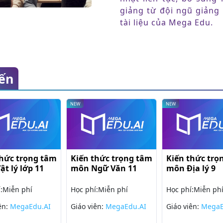
giảng từ đội ngũ giảng
tài liệu của Mega Edu.
ến
NEW
NEW
n thức trọng tâm
Luyên tập Hóa học
Kiến thức t
 Tiếng Anh lớp
lớp 12
môn Sinh họ
phí:
Miễn phí
Học phí:
Miễn phí
Học phí:
Miễn 
 viên:
MegaEdu.AI
Giáo viên:
MegaEdu.AI
Giáo viên:
Meg