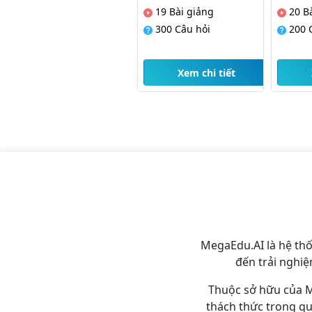
29
Bài giảng
31
Bài giảng
1
300
Câu hỏi
300
Câu hỏi
3
Xem chi tiết
Xem chi tiết
MegaEdu.AI là hệ th
đến trải nghiệ
Thuộc sở hữu của M
thách thức trong quá