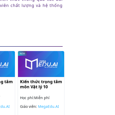
 viên chất lượng và hệ thống
NEW
rọng tâm
Kiến thức trọng tâm
c lớp 11
môn Sinh học lớp 10
phí
Học phí:
Miễn phí
aEdu.AI
Giáo viên:
MegaEdu.AI