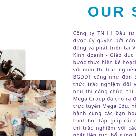
OUR 
Công ty TNHH Đầu tư 
được ủy quyền bởi côn
động và phát triển tại V
Kinh doanh - Giáo dục 
bước thực hiện kế hoạc
với môn thi trắc nghiệ
BGDĐT cũng như đón đ
thức trắc nghiệm đối v
như thi công chức, thi 
Mega Group đã cho ra đ
trực tuyến Mega Edu, h
hành cùng các bạn học
trình học tập, giúp các
thi trắc nghiệm với c
nhật liên tục, bổ sung