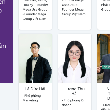
ền
California, Irvine,
Founder Mega
TNHH 
Hoa Kỳ - Founder
Usa Group -
Phát 
o
Mega Usa Group
Founder Mega
Grou
- Founder Mega
Group Việt Nam
Group Việt Nam
oàn
Lê Đức Hải
Lương Thu
N
Hải
- Phó phòng
Marketing
- Phó phòng Kinh
doanh
- Gươ
diện 