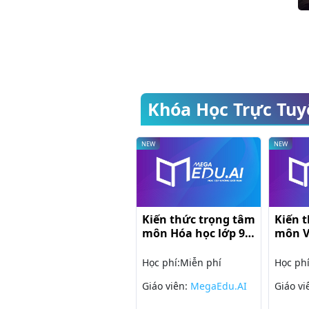
Khóa Học Trực Tuy
NEW
NEW
NEW
m
Kiến thức trọng tâm
Kiến thức trọng tâm
Kiế
môn Vật lý 10
môn Địa lý 11
môn
8
Học phí:
Miễn phí
Học phí:
Miễn phí
Học 
Giáo viên:
MegaEdu.AI
Giáo viên:
MegaEdu.AI
Giáo