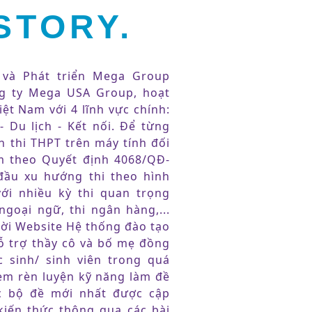
STORY.
và Phát triển Mega Group
g ty Mega USA Group, hoạt
iệt Nam với 4 lĩnh vực chính:
- Du lịch - Kết nối. Để từng
h thi THPT trên máy tính đối
m theo Quyết định 4068/QĐ-
ầu xu hướng thi theo hình
ới nhiều kỳ thi quan trọng
ngoại ngữ, thi ngân hàng,...
ời Website Hệ thống đào tạo
ỗ trợ thầy cô và bố mẹ đồng
 sinh/ sinh viên trong quá
 em rèn luyện kỹ năng làm đề
ác bộ đề mới nhất được cập
 kiến thức thông qua các bài