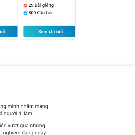
g
26
Bài giảng
i
300
Câu hỏi
i tiết
Xem chi tiết
thông minh nhằm mang
ả người đi làm.
viên vượt qua những
trắc nghiệm đang ngày