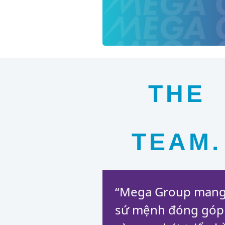
Công chức, viên chức
THE
TEAM.
“Mega Group man
sứ mệnh đóng góp