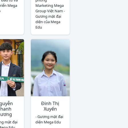
Đầu tư và
phòng
triển Mega
Marketing Mega
p
Group Việt Nam -
Gương mặt đại
diện của Mega
Edu
guyễn
Đinh Thị
Thanh
Xuyến
Dương
- Gương mặt đại
ng mặt đại
diện Mega Edu
Mega Edu