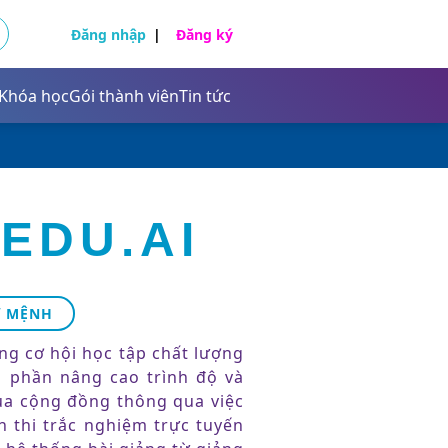
Đăng nhập
Đăng ký
Khóa học
Gói thành viên
Tin tức
Tự nhiên và xã hội
Khoa học tự nhiên
Tiếng Anh
Giáo dục công dân
Sinh học
EDU.AI
Giáo dục kinh tế và pháp luật
Tự nhiên và xã hội
Ứ MỆNH
Khoa học tự nhiên
g cơ hội học tập chất lượng
Giáo dục công dân
Tiếng Anh
 phần nâng cao trình độ và
ủa cộng đồng thông qua việc
Tiếng Việt
Sinh học
n thi trắc nghiệm trực tuyến