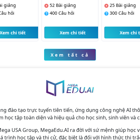
2
Bài giảng
22
Bài giảng
29
Bài giản
00
Câu hỏi
300
Câu hỏi
300
Câu hỏ
Xem chi tiết
Xem chi tiết
Xem ch
Xem tất cả
ống đào tạo trực tuyến tiên tiến, ứng dụng công nghệ AI 
m học tập toàn diện và hiệu quả cho học sinh, sinh viên và c
ega USA Group, MegaEdu.AI ra đời với sứ mệnh giúp học 
 trình học tập và thi cử, đặc biệt là đối với hình thức thi 