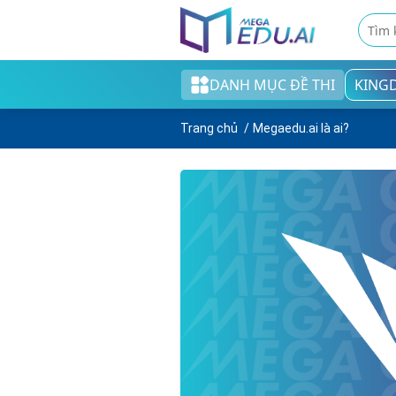
DANH MỤC ĐỀ THI
KING
Khối tiểu học
Trang chủ
Megaedu.ai là ai?
Khối THCS
Khối THPT
Đề thi tốt nghiệp THPT
English test
Cao đẳng/Đại học
Thi ngân hàng