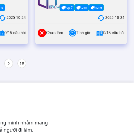
ne
lop-7
toan
none
2025-10-24
2025-10-24
0/15 câu hỏi
Chưa làm
Tính giờ
0/15 câu hỏi
18
thông minh nhằm mang
ả người đi làm.