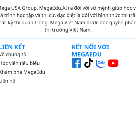
ega USA Group, MegaEdu.AI ra đời với sứ mệnh giúp học 
30
 trình học tập và thi cử, đặc biệt là đối với hình thức thi 
các kỳ thi quan trọng. Mega Việt Nam được độc quyền phân p
58
thị trường Việt Nam.
45
TỬ
27
LIÊN KẾT
KẾT NỐI VỚI
MEGAEDU
Về chúng tôi
19
Học viên tiêu biểu
G
34
Khám phá MegaEdu
GHIỆP
20
Liên hệ
9
NG
20
20
ƯƠNG
31
ỀN
26