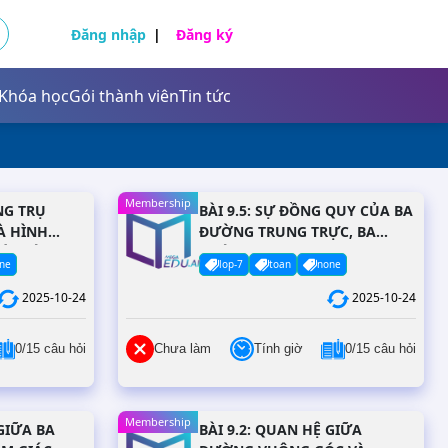
Đăng nhập
Đăng ký
Khóa học
Gói thành viên
Tin tức
Tự nhiên và xã hội
Khoa học tự nhiên
Tiếng Anh
Membership
Giáo dục công dân
Sinh học
NG TRỤ
BÀI 9.5: SỰ ĐỒNG QUY CỦA BA
À HÌNH
ĐƯỜNG TRUNG TRỰC, BA
Giáo dục kinh tế và pháp luật
Ứ GIÁC
ĐƯỜNG CAO
ne
lop-7
toan
none
Tự nhiên và xã hội
2025-10-24
2025-10-24
Khoa học tự nhiên
0/15 câu hỏi
Chưa làm
Tính giờ
0/15 câu hỏi
Giáo dục công dân
Tiếng Anh
Tiếng Việt
Sinh học
Membership
 GIỮA BA
BÀI 9.2: QUAN HỆ GIỮA