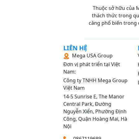
Thuộc sở hữu của M
TÀI CHÍNH TIỀN TỆ
thách thức trong quá
KINH TẾ VI MÔ
càng phổ biến trong 
KINH TẾ VĨ MÔ
THƯƠNG MẠI ĐIỆN 
LIÊN HỆ
Mega USA Group
HOÁ ĐẠI CƯƠNG
Đơn vị phát triển tại Việt
MÔ HỌC ĐẠI CƯƠN
Nam:
TÀI CHÍNH DOANH N
Công ty TNHH Mega Group
Việt Nam
KIỂM TOÁN CĂN BẢN
14‑5 Sunrise E, The Manor
TÀI CHÍNH NGÂN HÀ
Central Park, Đường
Nguyễn Xiển, Phường Định
KẾ TOÁN THUẾ
Công, Quận Hoàng Mai, Hà
KINH TẾ HỌC ĐẠI C
Nội
Y SINH HỌC DI TRUY
0867119689