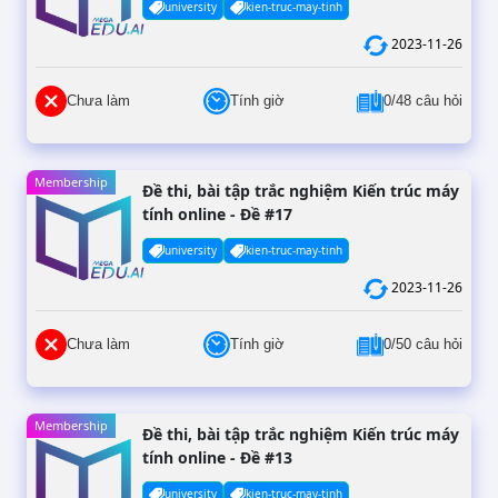
university
kien-truc-may-tinh
2023-11-26
Chưa làm
Tính giờ
0/48 câu hỏi
Membership
Đề thi, bài tập trắc nghiệm Kiến trúc máy
tính online - Đề #17
university
kien-truc-may-tinh
2023-11-26
Chưa làm
Tính giờ
0/50 câu hỏi
Membership
Đề thi, bài tập trắc nghiệm Kiến trúc máy
tính online - Đề #13
university
kien-truc-may-tinh