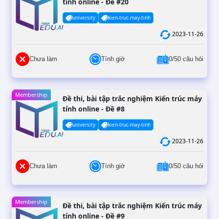
tính online - Đề #20
university
kien-truc-may-tinh
2023-11-26
Chưa làm
Tính giờ
0/50 câu hỏi
Membership
Đề thi, bài tập trắc nghiệm Kiến trúc máy
tính online - Đề #8
university
kien-truc-may-tinh
2023-11-26
Chưa làm
Tính giờ
0/50 câu hỏi
Membership
Đề thi, bài tập trắc nghiệm Kiến trúc máy
tính online - Đề #9