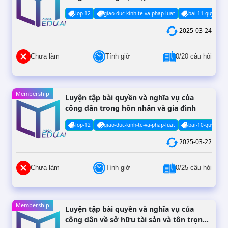
lop-12
giao-duc-kinh-te-va-phap-luat
bai-11-quyen-va
2025-03-24
Chưa làm
Tính giờ
0/20 câu hỏi
Membership
Luyện tập bài quyền và nghĩa vụ của
công dân trong hôn nhân và gia đình
lop-12
giao-duc-kinh-te-va-phap-luat
bai-10-quyen-va
2025-03-22
Chưa làm
Tính giờ
0/25 câu hỏi
Membership
Luyện tập bài quyền và nghĩa vụ của
công dân về sở hữu tài sản và tôn trọng