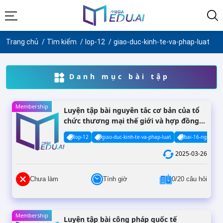
Trang chủ
Tìm kiếm
lop-12
giao-duc-kinh-te-va-phap-luat
Danh mục bài tập
Membership
Luyện tập bài nguyên tắc cơ bản của tổ
chức thương mại thế giới và hợp đồng
thương mại quốc tế
lop-12
giao-duc-kinh-te-va-phap-luat
bai-16-nguyen-t
2025-03-26
Chưa làm
Tính giờ
0/20 câu hỏi
Membership
Luyện tập bài công pháp quốc tế