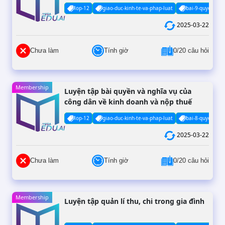
tài sản của người khác
lop-12
giao-duc-kinh-te-va-phap-luat
bai-9-quyen-va-
2025-03-22
Chưa làm
Tính giờ
0/20 câu hỏi
Membership
Luyện tập bài quyền và nghĩa vụ của
công dân về kinh doanh và nộp thuế
lop-12
giao-duc-kinh-te-va-phap-luat
bai-8-quyen-va-
2025-03-22
Chưa làm
Tính giờ
0/20 câu hỏi
Membership
Luyện tập quản lí thu, chi trong gia đình