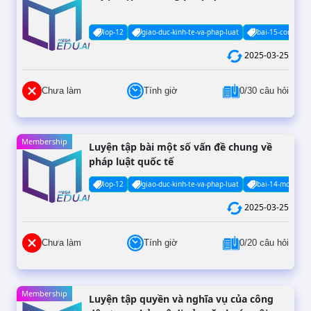
lop-12
giao-duc-kinh-te-va-phap-luat
bai-15-cong-pha
2025-03-25
Chưa làm
Tính giờ
0/30 câu hỏi
Membership
Luyện tập bài một số vấn đề chung về
pháp luật quốc tế
lop-12
giao-duc-kinh-te-va-phap-luat
bai-14-mot-so-v
2025-03-25
Chưa làm
Tính giờ
0/20 câu hỏi
Membership
Luyện tập quyền và nghĩa vụ của công