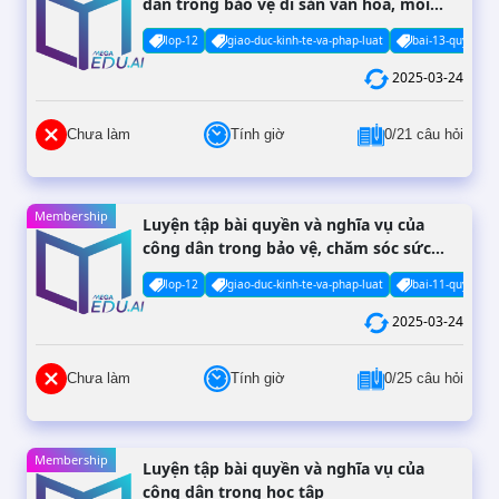
dân trong bảo vệ di sản văn hoá, môi
trường và tài nguyên thiên nhiên
lop-12
giao-duc-kinh-te-va-phap-luat
bai-13-quyen-va
2025-03-24
Chưa làm
Tính giờ
0/21 câu hỏi
Membership
Luyện tập bài quyền và nghĩa vụ của
công dân trong bảo vệ, chăm sóc sức
khoẻ và bảo đảm an sinh xã hội
lop-12
giao-duc-kinh-te-va-phap-luat
bai-11-quyen-va
2025-03-24
Chưa làm
Tính giờ
0/25 câu hỏi
Membership
Luyện tập bài quyền và nghĩa vụ của
công dân trong học tập