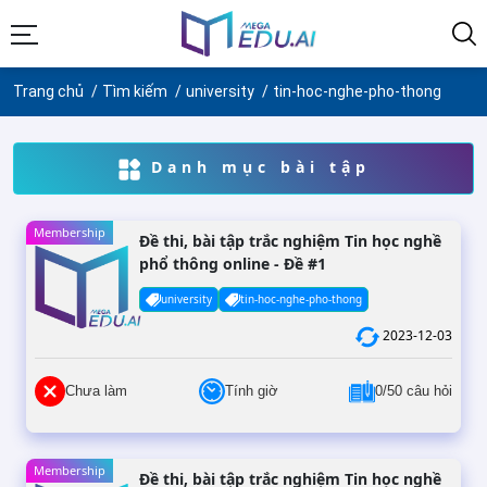
Trang chủ
Tìm kiếm
university
tin-hoc-nghe-pho-thong
Danh mục bài tập
Membership
Đề thi, bài tập trắc nghiệm Tin học nghề
phổ thông online - Đề #1
university
tin-hoc-nghe-pho-thong
2023-12-03
Chưa làm
Tính giờ
0/50 câu hỏi
Membership
Đề thi, bài tập trắc nghiệm Tin học nghề