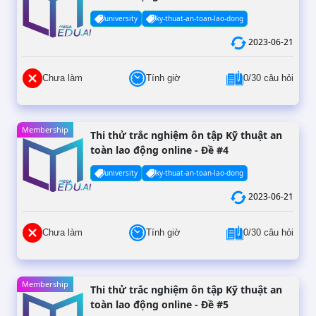
university
ky-thuat-an-toan-lao-dong
2023-06-21
Chưa làm
Tính giờ
0/30 câu hỏi
Membership
Thi thử trắc nghiệm ôn tập Kỹ thuật an
toàn lao động online - Đề #4
university
ky-thuat-an-toan-lao-dong
2023-06-21
Chưa làm
Tính giờ
0/30 câu hỏi
Membership
Thi thử trắc nghiệm ôn tập Kỹ thuật an
toàn lao động online - Đề #5