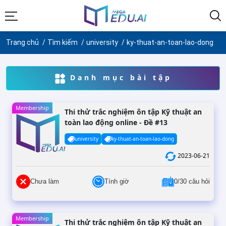
Trang chủ
Tìm kiếm
university
ky-thuat-an-toan-lao-dong
Danh mục bài tập
Membership
Thi thử trắc nghiệm ôn tập Kỹ thuật an
toàn lao động online - Đề #13
university
ky-thuat-an-toan-lao-dong
2023-06-21
Chưa làm
Tính giờ
0/30 câu hỏi
Membership
Thi thử trắc nghiệm ôn tập Kỹ thuật an