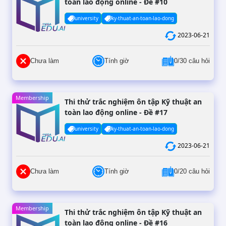
toàn lao động online - Đề #10
university
ky-thuat-an-toan-lao-dong
2023-06-21
Chưa làm
Tính giờ
0/30 câu hỏi
Membership
Thi thử trắc nghiệm ôn tập Kỹ thuật an
toàn lao động online - Đề #17
university
ky-thuat-an-toan-lao-dong
2023-06-21
Chưa làm
Tính giờ
0/20 câu hỏi
Membership
Thi thử trắc nghiệm ôn tập Kỹ thuật an
toàn lao động online - Đề #16