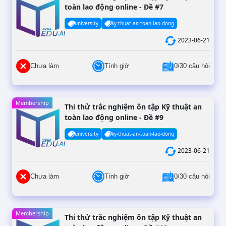
toàn lao động online - Đề #7
university
ky-thuat-an-toan-lao-dong
2023-06-21
Chưa làm
Tính giờ
0/30 câu hỏi
Membership
Thi thử trắc nghiệm ôn tập Kỹ thuật an
toàn lao động online - Đề #9
university
ky-thuat-an-toan-lao-dong
2023-06-21
Chưa làm
Tính giờ
0/30 câu hỏi
Membership
Thi thử trắc nghiệm ôn tập Kỹ thuật an