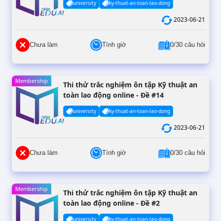
university
ky-thuat-an-toan-lao-dong
2023-06-21
Chưa làm
Tính giờ
0/30 câu hỏi
Membership
Thi thử trắc nghiệm ôn tập Kỹ thuật an
toàn lao động online - Đề #14
university
ky-thuat-an-toan-lao-dong
2023-06-21
Chưa làm
Tính giờ
0/30 câu hỏi
Membership
Thi thử trắc nghiệm ôn tập Kỹ thuật an
toàn lao động online - Đề #2
university
ky-thuat-an-toan-lao-dong