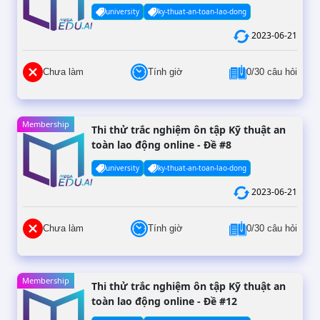
university
ky-thuat-an-toan-lao-dong
2023-06-21
Chưa làm
Tính giờ
0/30 câu hỏi
Membership
Thi thử trắc nghiệm ôn tập Kỹ thuật an
toàn lao động online - Đề #8
university
ky-thuat-an-toan-lao-dong
2023-06-21
Chưa làm
Tính giờ
0/30 câu hỏi
Membership
Thi thử trắc nghiệm ôn tập Kỹ thuật an
toàn lao động online - Đề #12