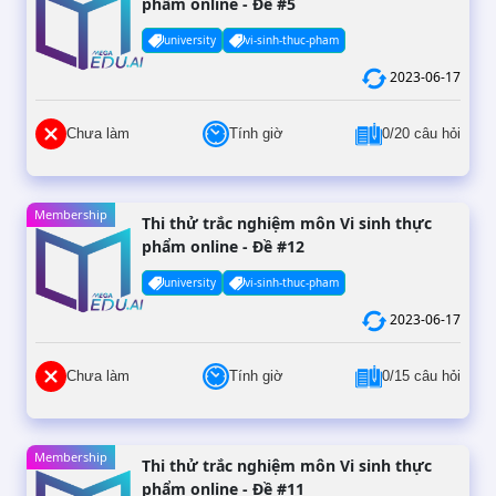
phẩm online - Đề #5
university
vi-sinh-thuc-pham
2023-06-17
Chưa làm
Tính giờ
0/20 câu hỏi
Membership
Thi thử trắc nghiệm môn Vi sinh thực
phẩm online - Đề #12
university
vi-sinh-thuc-pham
2023-06-17
Chưa làm
Tính giờ
0/15 câu hỏi
Membership
Thi thử trắc nghiệm môn Vi sinh thực
phẩm online - Đề #11