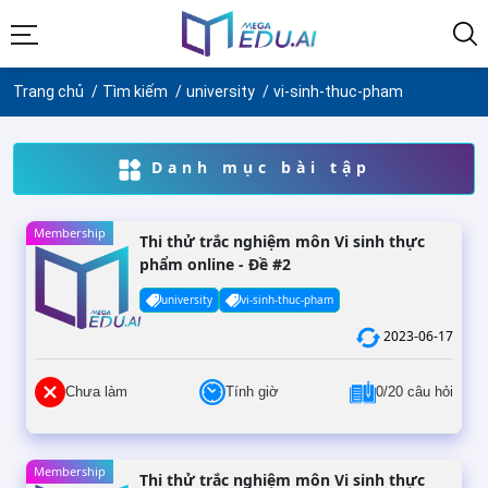
Trang chủ
Tìm kiếm
university
vi-sinh-thuc-pham
Danh mục bài tập
Membership
Thi thử trắc nghiệm môn Vi sinh thực
phẩm online - Đề #2
university
vi-sinh-thuc-pham
2023-06-17
Chưa làm
Tính giờ
0/20 câu hỏi
Membership
Thi thử trắc nghiệm môn Vi sinh thực