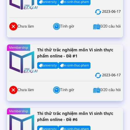
university
vi-sinh-thuc-pham
2023-06-17
Chưa làm
Tính giờ
0/20 câu hỏi
Membership
Thi thử trắc nghiệm môn Vi sinh thực
phẩm online - Đề #1
university
vi-sinh-thuc-pham
2023-06-17
Chưa làm
Tính giờ
0/20 câu hỏi
Membership
Thi thử trắc nghiệm môn Vi sinh thực
phẩm online - Đề #6
university
vi-sinh-thuc-pham