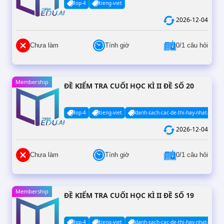
lop-4
tieng-viet
2026-12-04
Chưa làm
Tính giờ
0/1 câu hỏi
Membership
ĐỀ KIỂM TRA CUỐI HỌC KÌ II ĐỀ SỐ 20
lop-4
tieng-viet
danh-sach-cac-de-thi-hay-nhat-co-da
2026-12-04
Chưa làm
Tính giờ
0/1 câu hỏi
Membership
ĐỀ KIỂM TRA CUỐI HỌC KÌ II ĐỀ SỐ 19
lop-4
tieng-viet
danh-sach-cac-de-thi-hay-nhat-co-da