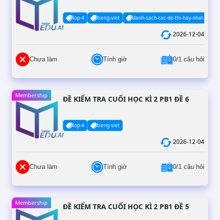
lop-4
tieng-viet
danh-sach-cac-de-thi-hay-nhat-co-da
2026-12-04
Chưa làm
Tính giờ
0/1 câu hỏi
Membership
ĐỀ KIỂM TRA CUỐI HỌC KÌ 2 PB1 ĐỀ 6
lop-4
tieng-viet
2026-12-04
Chưa làm
Tính giờ
0/1 câu hỏi
Membership
ĐỀ KIỂM TRA CUỐI HỌC KÌ 2 PB1 ĐỀ 5