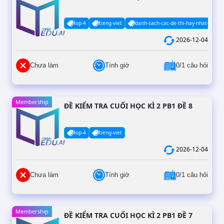
lop-4
tieng-viet
danh-sach-cac-de-thi-hay-nhat-co-da
2026-12-04
Chưa làm
Tính giờ
0/1 câu hỏi
Membership
ĐỀ KIỂM TRA CUỐI HỌC KÌ 2 PB1 ĐỀ 8
lop-4
tieng-viet
2026-12-04
Chưa làm
Tính giờ
0/1 câu hỏi
Membership
ĐỀ KIỂM TRA CUỐI HỌC KÌ 2 PB1 ĐỀ 7