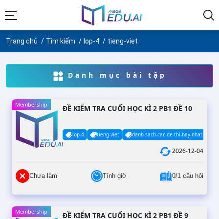
Trang chủ
Tìm kiếm
lop-4
tieng-viet
Danh mục bài tập
Membership
ĐỀ KIỂM TRA CUỐI HỌC KÌ 2 PB1 ĐỀ 10
lop-4
tieng-viet
danh-sach-cac-de-thi-hay-nhat-co-da
2026-12-04
Chưa làm
Tính giờ
0/1 câu hỏi
Membership
ĐỀ KIỂM TRA CUỐI HỌC KÌ 2 PB1 ĐỀ 9