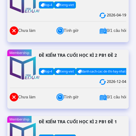
lop-4
tieng-viet
2026-04-19
Chưa làm
Tính giờ
0/1 câu hỏi
Membership
ĐỀ KIỂM TRA CUỐI HỌC KÌ 2 PB1 ĐỀ 2
lop-4
tieng-viet
danh-sach-cac-de-thi-hay-nhat-co-da
2026-12-04
Chưa làm
Tính giờ
0/1 câu hỏi
Membership
ĐỀ KIỂM TRA CUỐI HỌC KÌ 2 PB1 ĐỀ 1