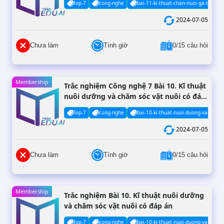
lop-7
cong-nghe
bai-11-ki-thuat-chan-nuoi-ga-thit-th
2024-07-05
Chưa làm
Tính giờ
0/15 câu hỏi
Membership
Trắc nghiệm Công nghệ 7 Bài 10. Kĩ thuật
nuôi dưỡng và chăm sóc vật nuôi có đáp
án (Phần 2)
lop-7
cong-nghe
bai-10-ki-thuat-nuoi-duong-va-cham-
2024-07-05
Chưa làm
Tính giờ
0/15 câu hỏi
Membership
Trắc nghiệm Bài 10. Kĩ thuật nuôi dưỡng
và chăm sóc vật nuôi có đáp án
lop-7
cong-nghe
bai-10-ki-thuat-nuoi-duong-va-cham-