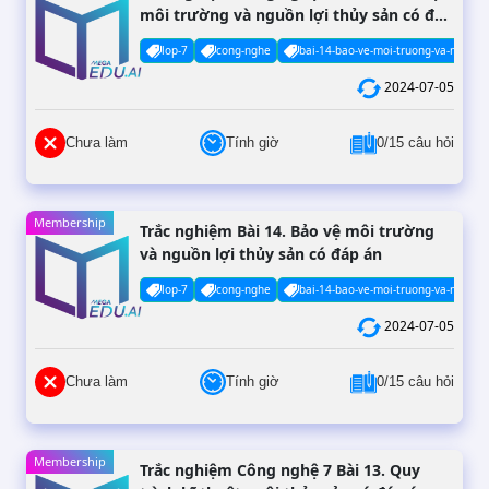
môi trường và nguồn lợi thủy sản có đáp
án (Phần 2)
lop-7
cong-nghe
bai-14-bao-ve-moi-truong-va-nguon-l
2024-07-05
Chưa làm
Tính giờ
0/15 câu hỏi
Membership
Trắc nghiệm Bài 14. Bảo vệ môi trường
và nguồn lợi thủy sản có đáp án
lop-7
cong-nghe
bai-14-bao-ve-moi-truong-va-nguon-l
2024-07-05
Chưa làm
Tính giờ
0/15 câu hỏi
Membership
Trắc nghiệm Công nghệ 7 Bài 13. Quy