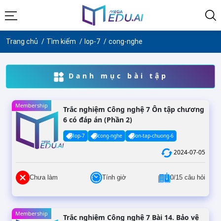
Trang chủ
Tìm kiếm
lop-7
cong-nghe
Danh mục bài tập
Membership
Trắc nghiệm Công nghệ 7 Ôn tập chương
6 có đáp án (Phần 2)
lop-7
cong-nghe
on-tap-chuong-6
2024-07-05
Chưa làm
Tính giờ
0/15 câu hỏi
Membership
Trắc nghiệm Công nghệ 7 Bài 14. Bảo vệ