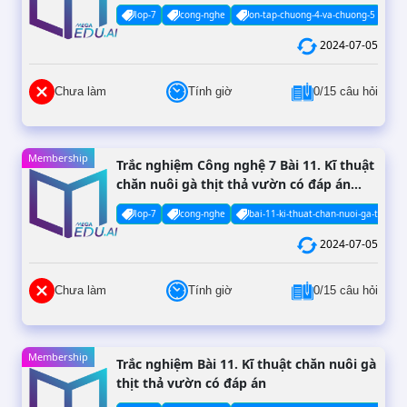
lop-7
cong-nghe
on-tap-chuong-4-va-chuong-5
2024-07-05
Chưa làm
Tính giờ
0/15 câu hỏi
Membership
Trắc nghiệm Công nghệ 7 Bài 11. Kĩ thuật
chăn nuôi gà thịt thả vườn có đáp án
(Phần 2)
lop-7
cong-nghe
bai-11-ki-thuat-chan-nuoi-ga-thit-th
2024-07-05
Chưa làm
Tính giờ
0/15 câu hỏi
Membership
Trắc nghiệm Bài 11. Kĩ thuật chăn nuôi gà
thịt thả vườn có đáp án