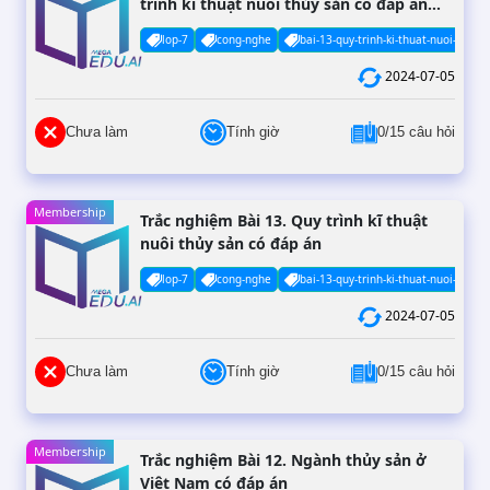
trình kĩ thuật nuôi thủy sản có đáp án
(Phần 2)
lop-7
cong-nghe
bai-13-quy-trinh-ki-thuat-nuoi-thuy-
2024-07-05
Chưa làm
Tính giờ
0/15 câu hỏi
Membership
Trắc nghiệm Bài 13. Quy trình kĩ thuật
nuôi thủy sản có đáp án
lop-7
cong-nghe
bai-13-quy-trinh-ki-thuat-nuoi-thuy-
2024-07-05
Chưa làm
Tính giờ
0/15 câu hỏi
Membership
Trắc nghiệm Bài 12. Ngành thủy sản ở
Việt Nam có đáp án