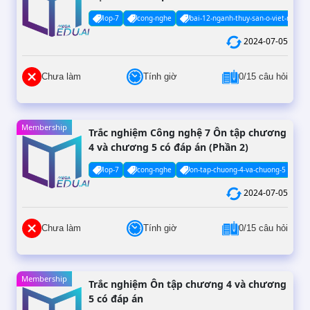
lop-7
cong-nghe
bai-12-nganh-thuy-san-o-viet-nam
2024-07-05
Chưa làm
Tính giờ
0/15 câu hỏi
Membership
Trắc nghiệm Công nghệ 7 Ôn tập chương
4 và chương 5 có đáp án (Phần 2)
lop-7
cong-nghe
on-tap-chuong-4-va-chuong-5
2024-07-05
Chưa làm
Tính giờ
0/15 câu hỏi
Membership
Trắc nghiệm Ôn tập chương 4 và chương
5 có đáp án