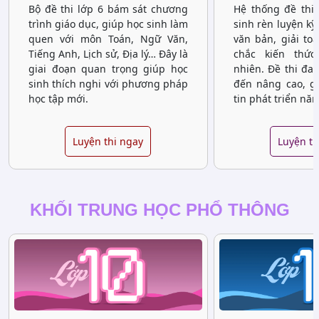
Bộ đề thi lớp 6 bám sát chương
Hệ thống đề thi 
trình giáo dục, giúp học sinh làm
sinh rèn luyện kỹ
quen với môn Toán, Ngữ Văn,
văn bản, giải to
Tiếng Anh, Lịch sử, Địa lý… Đây là
chắc kiến thứ
giai đoạn quan trọng giúp học
nhiên. Đề thi đa
sinh thích nghi với phương pháp
đến nâng cao, gi
học tập mới.
tin phát triển năn
Luyện thi ngay
Luyện th
KHỐI TRUNG HỌC PHỔ THÔNG