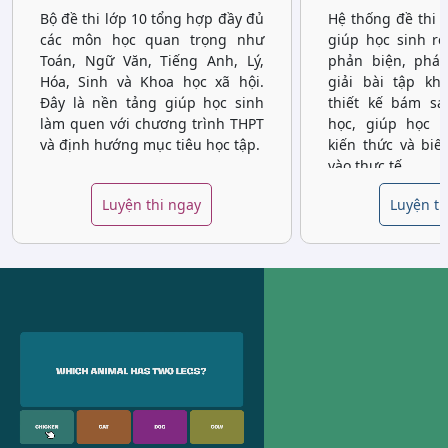
Bộ đề thi lớp 10 tổng hợp đầy đủ
Hệ thống đề thi 
các môn học quan trọng như
giúp học sinh rè
Toán, Ngữ Văn, Tiếng Anh, Lý,
phản biện, phát
Hóa, Sinh và Khoa học xã hội.
giải bài tập kh
Đây là nền tảng giúp học sinh
thiết kế bám sá
làm quen với chương trình THPT
học, giúp học 
và định hướng mục tiêu học tập.
kiến thức và biế
vào thực tế.
Luyện thi ngay
Luyện th