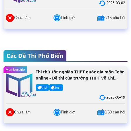
2025-03-02
Chưa làm
Tính giờ
0/15 câu hỏi
Các Đề Thi Phổ Biến
Membership
Thi thử tốt nghiệp THPT quốc gia môn Toán
online - Đề thi của trường THPT Võ Chí
Công năm 2022
thpt
toan
2023-05-19
Chưa làm
Tính giờ
0/50 câu hỏi