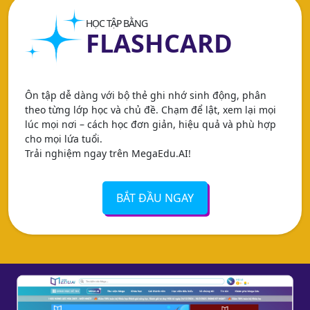
HỌC TẬP BẰNG
FLASHCARD
Ôn tập dễ dàng với bộ thẻ ghi nhớ sinh động, phân
theo từng lớp học và chủ đề. Chạm để lật, xem lại mọi
lúc mọi nơi – cách học đơn giản, hiệu quả và phù hợp
cho mọi lứa tuổi.
Trải nghiệm ngay trên MegaEdu.AI!
BẮT ĐẦU NGAY