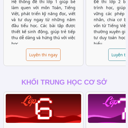
Hệ thống đề thi lớp 1 giúp bé
Đề thi lớp 2 b
làm quen với môn Toán, Tiếng
trình học, giúp
Việt, phát triển kỹ năng đọc, viết
vững các phép t
và tư duy ngay từ những năm
nhân, chia cơ b
đầu tiểu học. Các bài tập được
vốn từ Tiếng Việt
thiết kế sinh động, giúp trẻ tiếp
thường xuyên giúp
thu dễ dàng và hứng thú với việc
tư duy toán học 
học.
hiểu.
Luyện thi ngay
Luyện th
KHỐI TRUNG HỌC CƠ SỞ