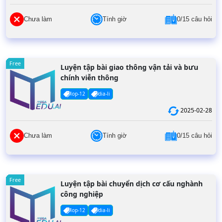
Chưa làm
Tính giờ
0/15 câu hỏi
Free
Luyện tập bài giao thông vận tải và bưu
chính viễn thông
lop-12
dia-li
2025-02-28
Chưa làm
Tính giờ
0/15 câu hỏi
Free
Luyện tập bài chuyển dịch cơ cấu nghành
công nghiệp
lop-12
dia-li