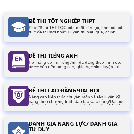
ĐỀ THI TỐT NGHIỆP THPT
Kho đề thi THPTQG cập nhật liên tục, bám sát cấu
trúc đề thi mới nhất. Luyện thi hiệu quả, chinh
phục điểm cao, mở ra cánh cửa Đại học mơ ước!
ĐỀ THI TIẾNG ANH
Hệ thống đề thi Tiếng Anh đa dạng theo trình độ,
từ cơ bản đến nâng cao, giúp học sinh luyện thi
các kỳ thi quan trọng như IELTS, TOEIC, TOEFL,
VSTEP,...
ĐỀ THI CAO ĐẲNG/ĐẠI HỌC
Nâng cao kiến thức chuyên môn và rèn luyện kỹ
năng theo chương trình đào tạo Cao đẳng/Đại học
với kho tàng đề thi phong phú, được cập nhật liên
tục, phục vụ cho các kỳ thi của sinh viên.
ĐÁNH GIÁ NĂNG LỰC/ ĐÁNH GIÁ
TƯ DUY