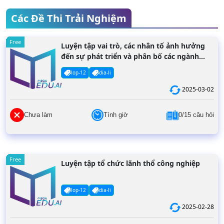
Các Đề Thi Trải Nghiệm
Free
Luyện tập vai trò, các nhân tố ảnh hưởng
đến sự phát triển và phân bố các ngành
dịch vụ
lop-12
dia-li
2025-03-02
Chưa làm
Tính giờ
0/15 câu hỏi
Free
Luyện tập tổ chức lãnh thổ công nghiệp
lop-12
dia-li
2025-02-28