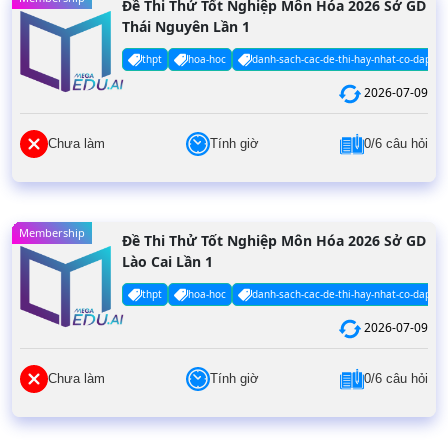
Đề Thi Thử Tốt Nghiệp Môn Hóa 2026 Sở GD
Thái Nguyên Lần 1
thpt
hoa-hoc
danh-sach-cac-de-thi-hay-nhat-co-dap-an
2026-07-09
Chưa làm
Tính giờ
0/6 câu hỏi
Membership
Đề Thi Thử Tốt Nghiệp Môn Hóa 2026 Sở GD
Lào Cai Lần 1
thpt
hoa-hoc
danh-sach-cac-de-thi-hay-nhat-co-dap-an
2026-07-09
Chưa làm
Tính giờ
0/6 câu hỏi