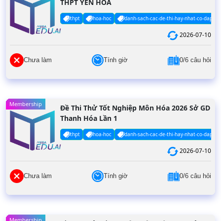
THPT YÊN HÒA
thpt
hoa-hoc
danh-sach-cac-de-thi-hay-nhat-co-dap-an
2026-07-10
Chưa làm
Tính giờ
0/6 câu hỏi
Membership
Đề Thi Thử Tốt Nghiệp Môn Hóa 2026 Sở GD
Thanh Hóa Lần 1
thpt
hoa-hoc
danh-sach-cac-de-thi-hay-nhat-co-dap-an
2026-07-10
Chưa làm
Tính giờ
0/6 câu hỏi
Membership