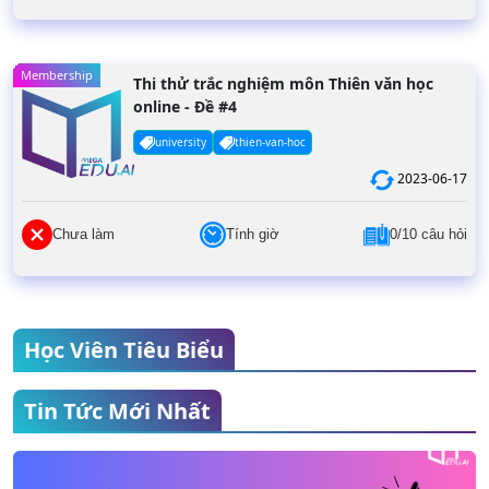
Membership
Thi thử trắc nghiệm môn Thiên văn học
online - Đề #4
university
thien-van-hoc
2023-06-17
Chưa làm
Tính giờ
0/10 câu hỏi
Học Viên Tiêu Biểu
Tin Tức Mới Nhất
Nguyễn Thế Thái
THPT Yên Hoà
Điểm thi đánh giá năng lực: 119