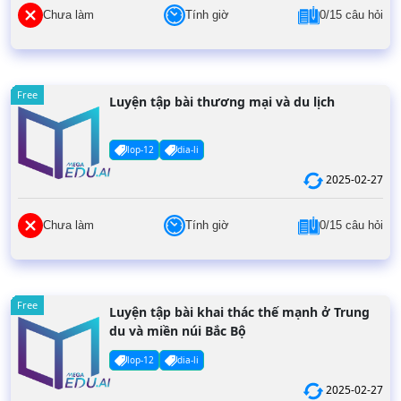
Chưa làm
Tính giờ
0/15 câu hỏi
Free
Luyện tập bài thương mại và du lịch
lop-12
dia-li
2025-02-27
Chưa làm
Tính giờ
0/15 câu hỏi
Free
Luyện tập bài khai thác thế mạnh ở Trung
du và miền núi Bắc Bộ
lop-12
dia-li
2025-02-27