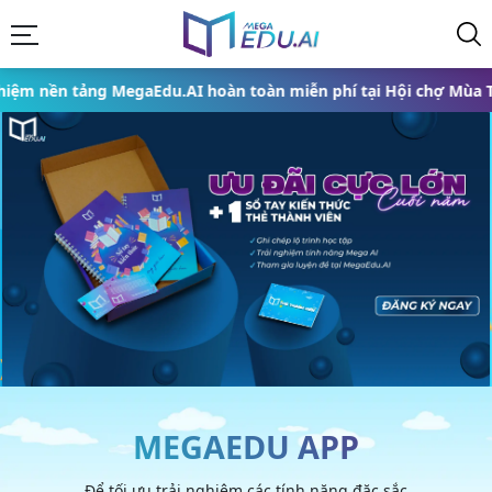
MegaEdu.AI hoàn toàn miễn phí tại Hội chợ Mùa Thu 2025 từ ngà
MEGAEDU APP
Để tối ưu trải nghiệm các tính năng đặc sắc