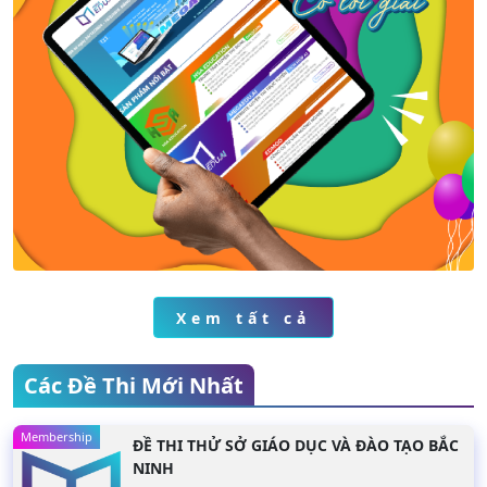
Xem chi tiết
Xem chi tiết
Xem
Xem tất cả
Các Đề Thi Mới Nhất
Membership
ĐỀ THI THỬ SỞ GIÁO DỤC VÀ ĐÀO TẠO BẮC
NINH