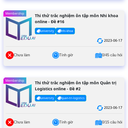
Membership
Thi thử trắc nghiệm ôn tập môn Nhi khoa
online - Đề #16
university
nhi-khoa
2023-06-17
Chưa làm
Tính giờ
0/45 câu hỏi
Membership
Thi thử trắc nghiệm ôn tập môn Quản trị
Logistics online - Đề #2
university
quan-tri-logistics
2023-06-17
Chưa làm
Tính giờ
0/15 câu hỏi