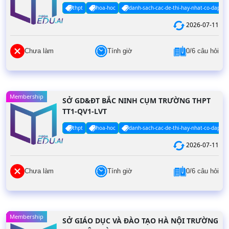
thpt
hoa-hoc
danh-sach-cac-de-thi-hay-nhat-co-dap-an
2026-07-11
Chưa làm
Tính giờ
0/6 câu hỏi
Membership
SỞ GD&ĐT BẮC NINH CỤM TRƯỜNG THPT
TT1-QV1-LVT
thpt
hoa-hoc
danh-sach-cac-de-thi-hay-nhat-co-dap-an
2026-07-11
Chưa làm
Tính giờ
0/6 câu hỏi
Membership
SỞ GIÁO DỤC VÀ ĐÀO TẠO HÀ NỘI TRƯỜNG