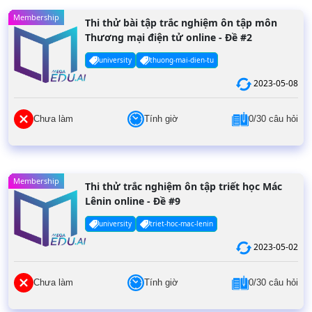
Membership
Thi thử bài tập trắc nghiệm ôn tập môn
Thương mại điện tử online - Đề #2
university
thuong-mai-dien-tu
2023-05-08
Chưa làm
Tính giờ
0/30 câu hỏi
Membership
Thi thử trắc nghiệm ôn tập triết học Mác
Lênin online - Đề #9
university
triet-hoc-mac-lenin
2023-05-02
Chưa làm
Tính giờ
0/30 câu hỏi