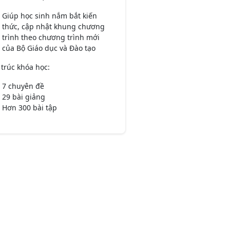
Tiếng Anh
Giáo dục kinh tế và pháp luật
Giúp học sinh nắm bắt kiến
Khoa học tự nhiên
thức, cập nhật khung chương
trình theo chương trình mới
Lịch sử và địa lí
Giáo dục công dân
của Bộ Giáo dục và Đào tạo
Tiếng Việt
Tiếng Anh
trúc khóa học:
Sinh học
7 chuyên đề
29 bài giảng
Khoa học tự nhiên
Giáo dục kinh tế và pháp luật
Hơn 300 bài tập
Lịch sử và địa lí
Giáo dục công dân
Tiếng Việt
Tiếng Anh