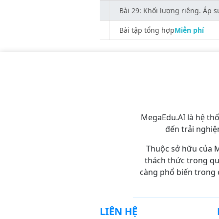
Bài 29: Khối lượng riêng. Áp s
Bài tập tổng hợp
Miễn phí
MegaEdu.AI là hệ th
đến trải nghiệ
Thuộc sở hữu của M
thách thức trong quá
càng phổ biến trong 
LIÊN HỆ