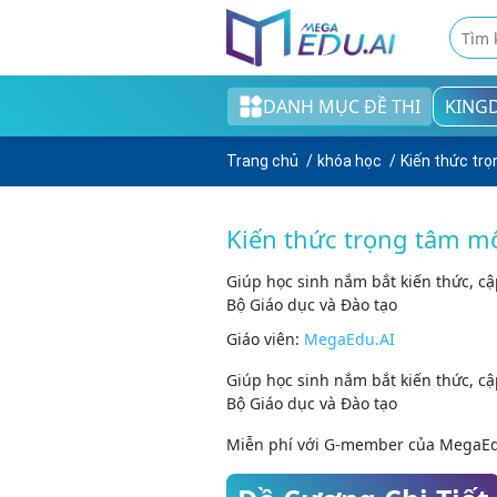
DANH MỤC ĐỀ THI
KING
Khối tiểu học
Trang chủ
khóa học
Kiến thức trọ
Khối THCS
Khối THPT
Kiến thức trọng tâm mô
Đề thi tốt nghiệp THPT
Giúp học sinh nắm bắt kiến thức, c
Bộ Giáo dục và Đào tạo
English test
Giáo viên:
MegaEdu.AI
Cao đẳng/Đại học
Giúp học sinh nắm bắt kiến thức, c
Bộ Giáo dục và Đào tạo
Miễn phí với G-member của MegaEd
Thi ngân hàng