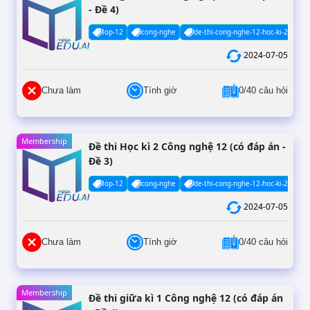
- Đề 4)
lop-12
cong-nghe
de-thi-cong-nghe-12-hoc-ki-2-co-da
2024-07-05
Chưa làm
Tính giờ
0/40 câu hỏi
Membership
Đề thi Học kì 2 Công nghệ 12 (có đáp án -
Đề 3)
lop-12
cong-nghe
de-thi-cong-nghe-12-hoc-ki-2-co-da
2024-07-05
Chưa làm
Tính giờ
0/40 câu hỏi
Membership
Đề thi giữa kì 1 Công nghệ 12 (có đáp án