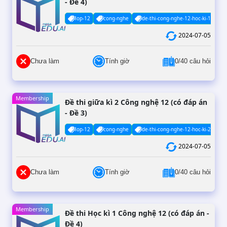
- Đề 4)
lop-12
cong-nghe
de-thi-cong-nghe-12-hoc-ki-1-co-da
2024-07-05
Chưa làm
Tính giờ
0/40 câu hỏi
Membership
Đề thi giữa kì 2 Công nghệ 12 (có đáp án
- Đề 3)
lop-12
cong-nghe
de-thi-cong-nghe-12-hoc-ki-2-co-da
2024-07-05
Chưa làm
Tính giờ
0/40 câu hỏi
Membership
Đề thi Học kì 1 Công nghệ 12 (có đáp án -
Đề 4)