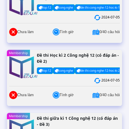
lop-12
cong-nghe
de-thi-cong-nghe-12-hoc-ki-1-co-da
2024-07-05
Chưa làm
Tính giờ
0/40 câu hỏi
Membership
Đề thi Học kì 2 Công nghệ 12 (có đáp án -
Đề 2)
lop-12
cong-nghe
de-thi-cong-nghe-12-hoc-ki-2-co-da
2024-07-05
Chưa làm
Tính giờ
0/40 câu hỏi
Membership
Đề thi giữa kì 1 Công nghệ 12 (có đáp án
- Đề 3)