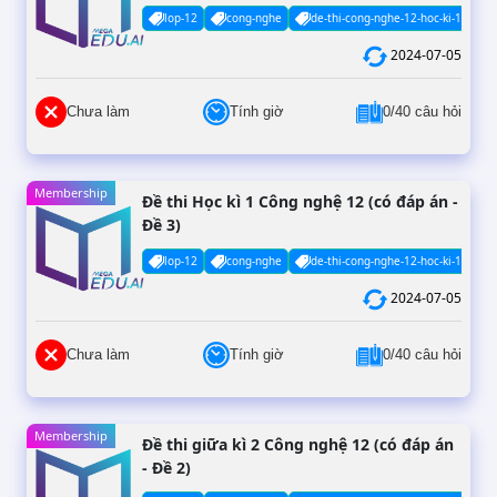
lop-12
cong-nghe
de-thi-cong-nghe-12-hoc-ki-1-co-da
2024-07-05
Chưa làm
Tính giờ
0/40 câu hỏi
Membership
Đề thi Học kì 1 Công nghệ 12 (có đáp án -
Đề 3)
lop-12
cong-nghe
de-thi-cong-nghe-12-hoc-ki-1-co-da
2024-07-05
Chưa làm
Tính giờ
0/40 câu hỏi
Membership
Đề thi giữa kì 2 Công nghệ 12 (có đáp án
- Đề 2)