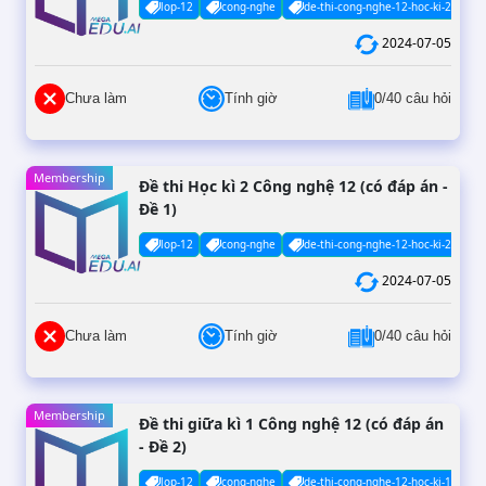
lop-12
cong-nghe
de-thi-cong-nghe-12-hoc-ki-2-co-da
2024-07-05
Chưa làm
Tính giờ
0/40 câu hỏi
Membership
Đề thi Học kì 2 Công nghệ 12 (có đáp án -
Đề 1)
lop-12
cong-nghe
de-thi-cong-nghe-12-hoc-ki-2-co-da
2024-07-05
Chưa làm
Tính giờ
0/40 câu hỏi
Membership
Đề thi giữa kì 1 Công nghệ 12 (có đáp án
- Đề 2)
lop-12
cong-nghe
de-thi-cong-nghe-12-hoc-ki-1-co-da