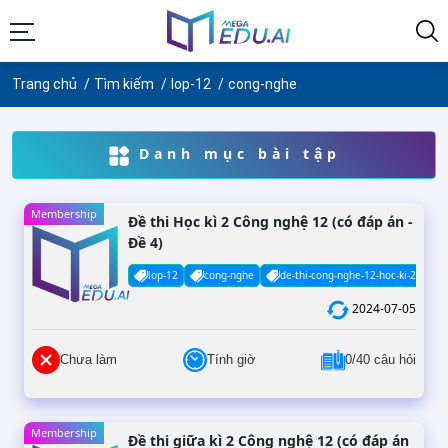
Trang chủ
Tìm kiếm
lop-12
cong-nghe
Danh mục bài tập
Membership
Đề thi Học kì 2 Công nghệ 12 (có đáp án -
Đề 4)
lop-12
cong-nghe
de-thi-cong-nghe-12-hoc-ki-2-co-da
2024-07-05
Chưa làm
Tính giờ
0/40 câu hỏi
Membership
Đề thi giữa kì 2 Công nghệ 12 (có đáp án