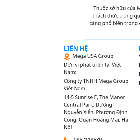
Thuộc sở hữu của M
TÀI CHÍNH TIỀN TỆ
thách thức trong quá
KINH TẾ VI MÔ
càng phổ biến trong 
KINH TẾ VĨ MÔ
THƯƠNG MẠI ĐIỆN 
LIÊN HỆ
Mega USA Group
HOÁ ĐẠI CƯƠNG
Đơn vị phát triển tại Việt
MÔ HỌC ĐẠI CƯƠN
Nam:
TÀI CHÍNH DOANH N
Công ty TNHH Mega Group
Việt Nam
KIỂM TOÁN CĂN BẢN
14‑5 Sunrise E, The Manor
TÀI CHÍNH NGÂN HÀ
Central Park, Đường
Nguyễn Xiển, Phường Định
KẾ TOÁN THUẾ
Công, Quận Hoàng Mai, Hà
KINH TẾ HỌC ĐẠI C
Nội
Y SINH HỌC DI TRUY
0867119689