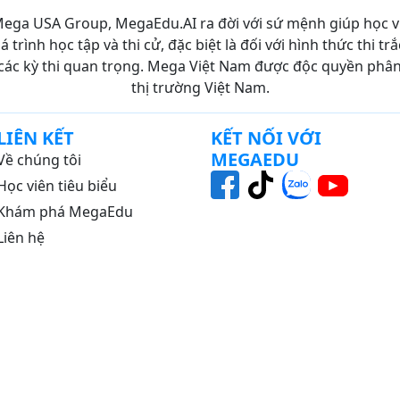
ega USA Group, MegaEdu.AI ra đời với sứ mệnh giúp học 
30
 trình học tập và thi cử, đặc biệt là đối với hình thức thi 
các kỳ thi quan trọng. Mega Việt Nam được độc quyền phân p
58
thị trường Việt Nam.
45
TỬ
27
LIÊN KẾT
KẾT NỐI VỚI
MEGAEDU
Về chúng tôi
19
Học viên tiêu biểu
G
34
Khám phá MegaEdu
GHIỆP
20
Liên hệ
9
NG
20
20
ƯƠNG
31
ỀN
26