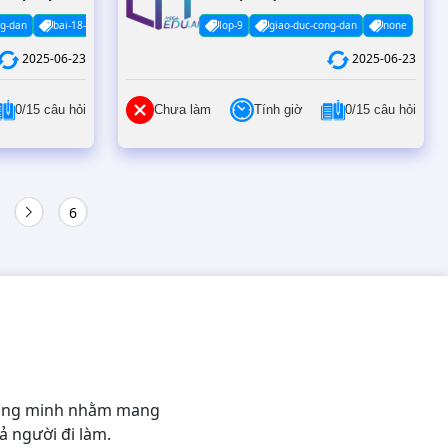
ng-dan
bai-18-song-co-dao-duc-va-tuan-theo-phap-luat
lop-9
giao-duc-cong-dan
none
2025-06-23
2025-06-23
0/15 câu hỏi
Chưa làm
Tính giờ
0/15 câu hỏi
6
thông minh nhằm mang
ả người đi làm.