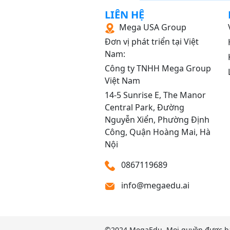
LIÊN HỆ
TÀI CHÍNH TIỀN TỆ
Mega USA Group
KINH TẾ VI MÔ
Đơn vị phát triển tại Việt
Nam:
KINH TẾ VĨ MÔ
Công ty TNHH Mega Group
THƯƠNG MẠI ĐIỆN 
Việt Nam
HOÁ ĐẠI CƯƠNG
14‑5 Sunrise E, The Manor
Central Park, Đường
MÔ HỌC ĐẠI CƯƠN
Nguyễn Xiển, Phường Định
Công, Quận Hoàng Mai, Hà
TÀI CHÍNH DOANH N
Nội
KIỂM TOÁN CĂN BẢN
0867119689
TÀI CHÍNH NGÂN HÀ
info@megaedu.ai
KẾ TOÁN THUẾ
KINH TẾ HỌC ĐẠI C
Y SINH HỌC DI TRUY
©2024
MegaEdu.
Mọi quyền được bả