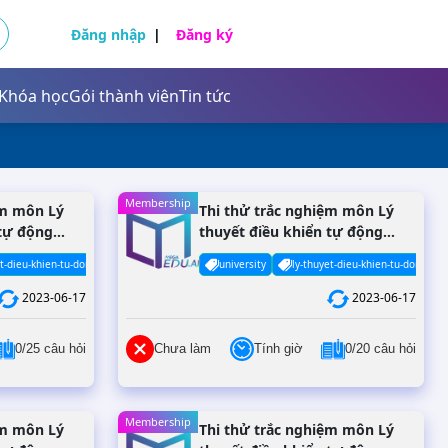
Đăng nhập
Đăng ký
Khóa học
Gói thành viên
Tin tức
Tự nhiên và xã hội
Khoa học tự nhiên
Tiếng Anh
Membership
Giáo dục công dân
Sinh học
ệm môn Lý
Thi thử trắc nghiệm môn Lý
 tự động
thuyết điều khiển tự động
Giáo dục kinh tế và pháp luật
online - Đề #9
et-dieu-khien-tu-dong
university
ly-thuyet-dieu-khien-tu-dong
Tự nhiên và xã hội
2023-06-17
2023-06-17
Khoa học tự nhiên
0/25 câu hỏi
Chưa làm
Tính giờ
0/20 câu hỏi
Giáo dục công dân
Tiếng Anh
Tiếng Việt
Sinh học
Membership
ệm môn Lý
Thi thử trắc nghiệm môn Lý