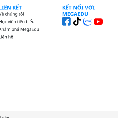
LIÊN KẾT
KẾT NỐI VỚI
30
MEGAEDU
Về chúng tôi
58
Học viên tiêu biểu
Khám phá MegaEdu
45
Liên hệ
TỬ
27
19
G
34
GHIỆP
20
9
NG
20
20
ƯƠNG
31
ỀN
26
o lưu.