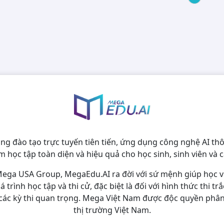
8
1
1127
259
150
622
T NAM
17
háp luật
1134
210
153
219
382
9
1475
36
háp luật
181
242
417
HÒNG
23
794
104
405
23
háp luật
167
N
15
662
45
35
KHOA HỌC
10
191
NG
45
háp luật
563
28
148
ống đào tạo trực tuyến tiên tiến, ứng dụng công nghệ AI 
34
m học tập toàn diện và hiệu quả cho học sinh, sinh viên và c
16
ega USA Group, MegaEdu.AI ra đời với sứ mệnh giúp học 
 trình học tập và thi cử, đặc biệt là đối với hình thức thi 
7
các kỳ thi quan trọng. Mega Việt Nam được độc quyền phân p
30
thị trường Việt Nam.
22