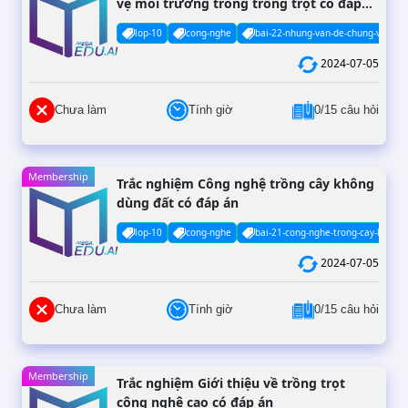
vệ môi trường trong trồng trọt có đáp
án
lop-10
cong-nghe
bai-22-nhung-van-de-chung-ve-bao-
2024-07-05
Chưa làm
Tính giờ
0/15 câu hỏi
Membership
Trắc nghiệm Công nghệ trồng cây không
dùng đất có đáp án
lop-10
cong-nghe
bai-21-cong-nghe-trong-cay-khong
2024-07-05
Chưa làm
Tính giờ
0/15 câu hỏi
Membership
Trắc nghiệm Giới thiệu về trồng trọt
công nghệ cao có đáp án