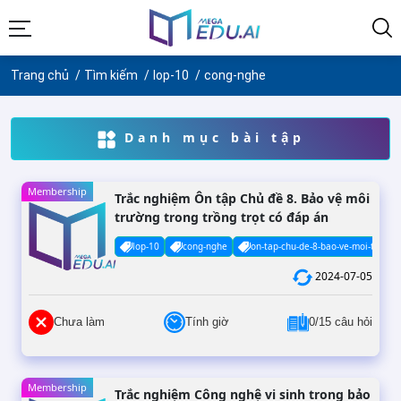
Trang chủ
Tìm kiếm
lop-10
cong-nghe
Danh mục bài tập
Membership
Trắc nghiệm Ôn tập Chủ đề 8. Bảo vệ môi
trường trong trồng trọt có đáp án
lop-10
cong-nghe
on-tap-chu-de-8-bao-ve-moi-truong-
2024-07-05
Chưa làm
Tính giờ
0/15 câu hỏi
Membership
Trắc nghiệm Công nghệ vi sinh trong bảo