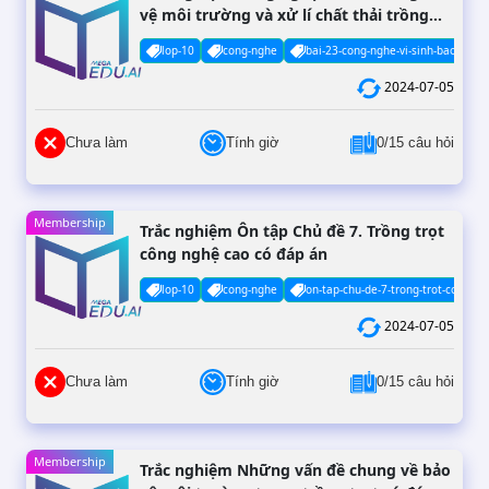
vệ môi trường và xử lí chất thải trồng
trọt có đáp án
lop-10
cong-nghe
bai-23-cong-nghe-vi-sinh-bao-ve-moi
2024-07-05
Chưa làm
Tính giờ
0/15 câu hỏi
Membership
Trắc nghiệm Ôn tập Chủ đề 7. Trồng trọt
công nghệ cao có đáp án
lop-10
cong-nghe
on-tap-chu-de-7-trong-trot-cong-n
2024-07-05
Chưa làm
Tính giờ
0/15 câu hỏi
Membership
Trắc nghiệm Những vấn đề chung về bảo