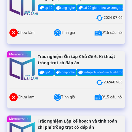
lop-10
cong-nghe
bai-20-gioi-thieu-ve-trong-trot-con
2024-07-05
Chưa làm
Tính giờ
0/15 câu hỏi
Membership
Trắc nghiệm Ôn tập Chủ đề 6. Kĩ thuật
trồng trọt có đáp án
lop-10
cong-nghe
on-tap-chu-de-6-ki-thuat-trong-trot
2024-07-05
Chưa làm
Tính giờ
0/15 câu hỏi
Membership
Trắc nghiệm Lập kế hoạch và tính toán
chi phí trồng trọt có đáp án