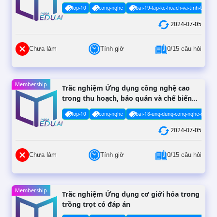
lop-10
cong-nghe
bai-19-lap-ke-hoach-va-tinh-toan-ch
2024-07-05
Chưa làm
Tính giờ
0/15 câu hỏi
Membership
Trắc nghiệm Ứng dụng công nghệ cao
trong thu hoạch, bảo quản và chế biến
sản phẩm trồng trọt có đáp án
lop-10
cong-nghe
bai-18-ung-dung-cong-nghe-cao-tro
2024-07-05
Chưa làm
Tính giờ
0/15 câu hỏi
Membership
Trắc nghiệm Ứng dụng cơ giới hóa trong
trồng trọt có đáp án