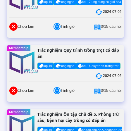
lop-10
cong-nghe
bai-17-ung-dung-co-gioi-hoa-trong-
2024-07-05
Chưa làm
Tính giờ
0/15 câu hỏi
Membership
Trắc nghiệm Quy trình trồng trọt có đáp
án
lop-10
cong-nghe
bai-16-quy-trinh-trong-trot
2024-07-05
Chưa làm
Tính giờ
0/15 câu hỏi
Membership
Trắc nghiệm Ôn tập Chủ đề 5. Phòng trừ
sâu, bệnh hại cây trồng có đáp án
lop-10
cong-nghe
on-tap-chu-de-5-phong-tru-sau-ben