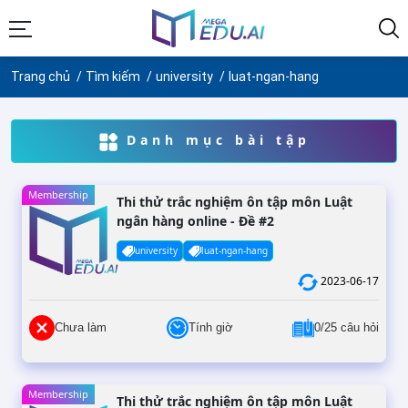
Trang chủ
Tìm kiếm
university
luat-ngan-hang
Danh mục bài tập
Membership
Thi thử trắc nghiệm ôn tập môn Luật
ngân hàng online - Đề #2
university
luat-ngan-hang
2023-06-17
Chưa làm
Tính giờ
0/25 câu hỏi
Membership
Thi thử trắc nghiệm ôn tập môn Luật