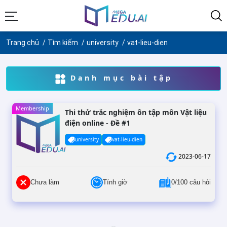
Trang chủ
Tìm kiếm
university
vat-lieu-dien
Danh mục bài tập
Membership
Thi thử trắc nghiệm ôn tập môn Vật liệu
điện online - Đề #1
university
vat-lieu-dien
2023-06-17
Chưa làm
Tính giờ
0/100 câu hỏi