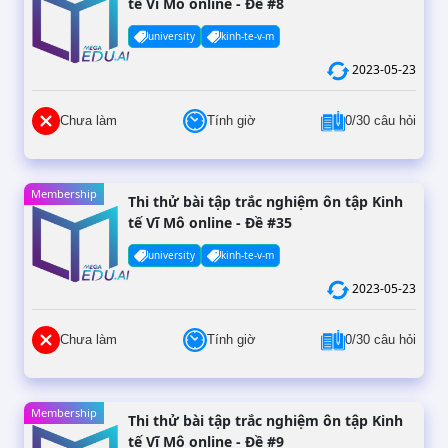
tế Vĩ Mô online - Đề #8
university
kinh-te-v-m
2023-05-23
Chưa làm
Tính giờ
0/30 câu hỏi
Membership
Thi thử bài tập trắc nghiệm ôn tập Kinh
tế Vĩ Mô online - Đề #35
university
kinh-te-v-m
2023-05-23
Chưa làm
Tính giờ
0/30 câu hỏi
Membership
Thi thử bài tập trắc nghiệm ôn tập Kinh
tế Vĩ Mô online - Đề #9