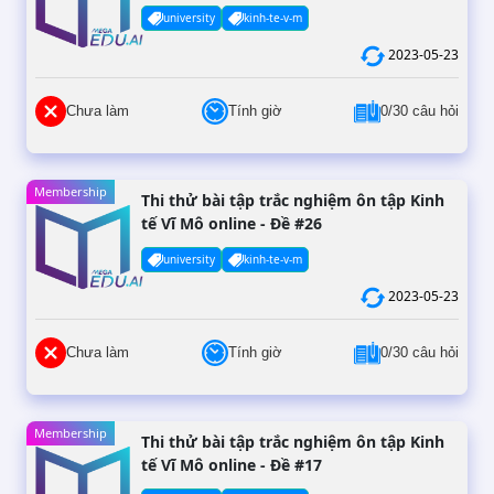
university
kinh-te-v-m
2023-05-23
Chưa làm
Tính giờ
0/30 câu hỏi
Membership
Thi thử bài tập trắc nghiệm ôn tập Kinh
tế Vĩ Mô online - Đề #26
university
kinh-te-v-m
2023-05-23
Chưa làm
Tính giờ
0/30 câu hỏi
Membership
Thi thử bài tập trắc nghiệm ôn tập Kinh
tế Vĩ Mô online - Đề #17