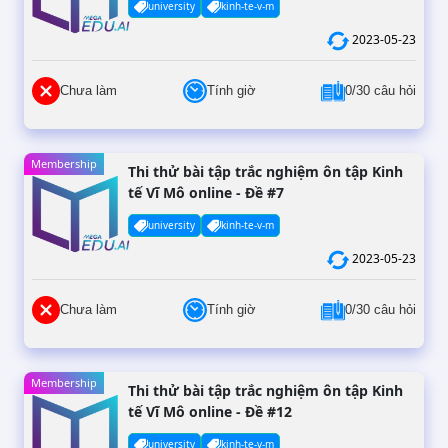
university
kinh-te-v-m
2023-05-23
Chưa làm
Tính giờ
0/30 câu hỏi
Membership
Thi thử bài tập trắc nghiệm ôn tập Kinh
tế Vĩ Mô online - Đề #7
university
kinh-te-v-m
2023-05-23
Chưa làm
Tính giờ
0/30 câu hỏi
Membership
Thi thử bài tập trắc nghiệm ôn tập Kinh
tế Vĩ Mô online - Đề #12
university
kinh-te-v-m