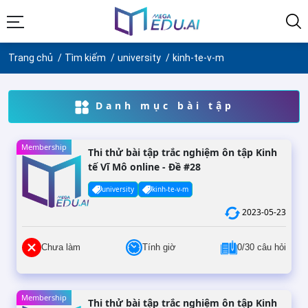
Trang chủ
Tìm kiếm
university
kinh-te-v-m
Danh mục bài tập
Membership
Thi thử bài tập trắc nghiệm ôn tập Kinh
tế Vĩ Mô online - Đề #28
university
kinh-te-v-m
2023-05-23
Chưa làm
Tính giờ
0/30 câu hỏi
Membership
Thi thử bài tập trắc nghiệm ôn tập Kinh