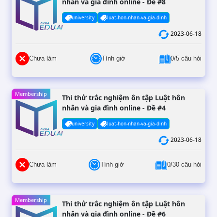
nhân và gia đình online - Đề #8
university
luat-hon-nhan-va-gia-dinh
2023-06-18
Chưa làm
Tính giờ
0/5 câu hỏi
Membership
Thi thử trắc nghiệm ôn tập Luật hôn
nhân và gia đình online - Đề #4
university
luat-hon-nhan-va-gia-dinh
2023-06-18
Chưa làm
Tính giờ
0/30 câu hỏi
Membership
Thi thử trắc nghiệm ôn tập Luật hôn
nhân và gia đình online - Đề #6