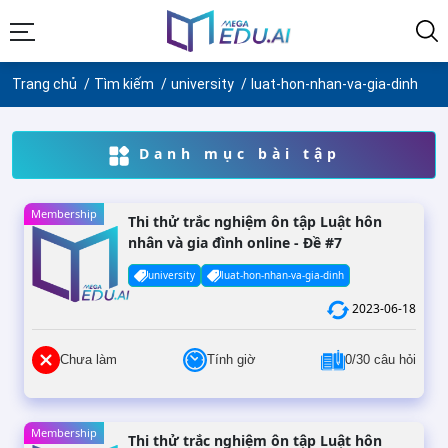
Trang chủ
Tìm kiếm
university
luat-hon-nhan-va-gia-dinh
Danh mục bài tập
Membership
Thi thử trắc nghiệm ôn tập Luật hôn
nhân và gia đình online - Đề #7
university
luat-hon-nhan-va-gia-dinh
2023-06-18
Chưa làm
Tính giờ
0/30 câu hỏi
Membership
Thi thử trắc nghiệm ôn tập Luật hôn