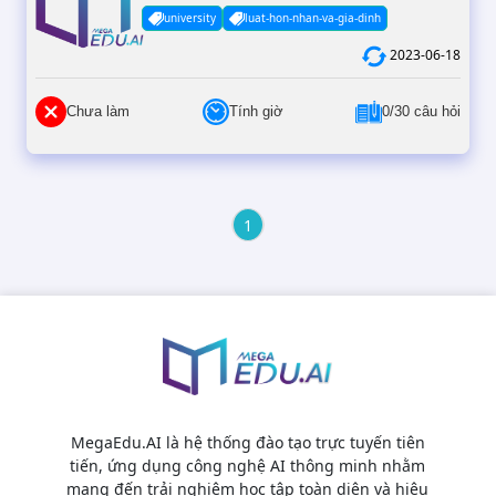
university
luat-hon-nhan-va-gia-dinh
2023-06-18
Chưa làm
Tính giờ
0/30 câu hỏi
1
MegaEdu.AI là hệ thống đào tạo trực tuyến tiên
tiến, ứng dụng công nghệ AI thông minh nhằm
mang đến trải nghiệm học tập toàn diện và hiệu