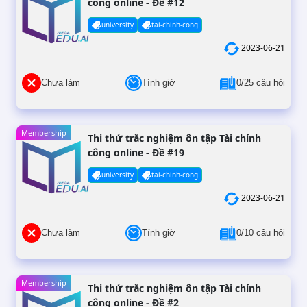
công online - Đề #12
university
tai-chinh-cong
2023-06-21
Chưa làm
Tính giờ
0/25 câu hỏi
Membership
Thi thử trắc nghiệm ôn tập Tài chính
công online - Đề #19
university
tai-chinh-cong
2023-06-21
Chưa làm
Tính giờ
0/10 câu hỏi
Membership
Thi thử trắc nghiệm ôn tập Tài chính
công online - Đề #2