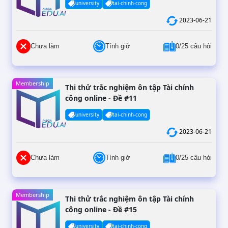
university
tai-chinh-cong
2023-06-21
Chưa làm
Tính giờ
0/25 câu hỏi
Membership
Thi thử trắc nghiệm ôn tập Tài chính
công online - Đề #11
university
tai-chinh-cong
2023-06-21
Chưa làm
Tính giờ
0/25 câu hỏi
Membership
Thi thử trắc nghiệm ôn tập Tài chính
công online - Đề #15
university
tai-chinh-cong