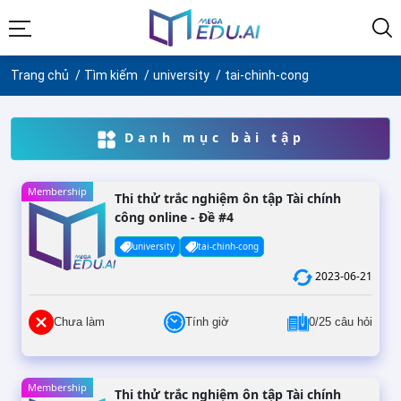
Trang chủ
Tìm kiếm
university
tai-chinh-cong
Danh mục bài tập
Membership
Thi thử trắc nghiệm ôn tập Tài chính
công online - Đề #4
university
tai-chinh-cong
2023-06-21
Chưa làm
Tính giờ
0/25 câu hỏi
Membership
Thi thử trắc nghiệm ôn tập Tài chính