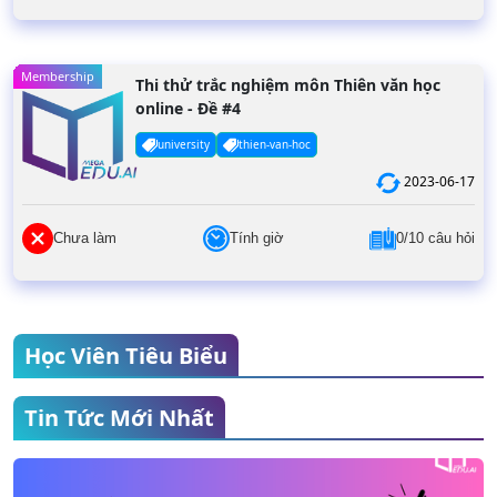
Membership
Thi thử trắc nghiệm môn Thiên văn học
online - Đề #4
university
thien-van-hoc
2023-06-17
Chưa làm
Tính giờ
0/10 câu hỏi
Học Viên Tiêu Biểu
Tin Tức Mới Nhất
Nguyễn Thế Thái
THPT Yên Hoà
Điểm thi đánh giá năng lực: 119