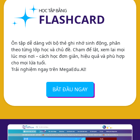
HỌC TẬP BẰNG
FLASHCARD
Ôn tập dễ dàng với bộ thẻ ghi nhớ sinh động, phân
theo từng lớp học và chủ đề. Chạm để lật, xem lại mọi
lúc mọi nơi – cách học đơn giản, hiệu quả và phù hợp
cho mọi lứa tuổi.
Trải nghiệm ngay trên MegaEdu.AI!
BẮT ĐẦU NGAY