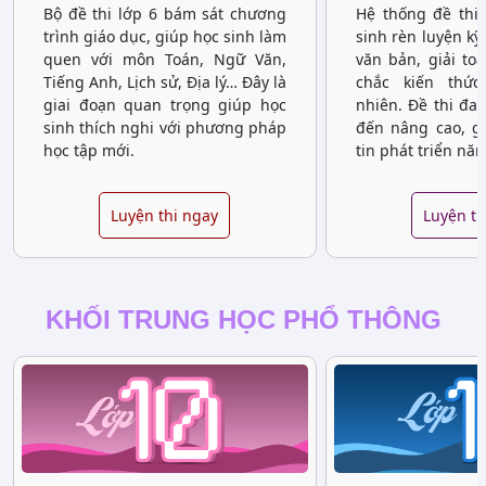
Bộ đề thi lớp 6 bám sát chương
Hệ thống đề thi 
trình giáo dục, giúp học sinh làm
sinh rèn luyện kỹ
quen với môn Toán, Ngữ Văn,
văn bản, giải to
Tiếng Anh, Lịch sử, Địa lý… Đây là
chắc kiến thứ
giai đoạn quan trọng giúp học
nhiên. Đề thi đa
sinh thích nghi với phương pháp
đến nâng cao, gi
học tập mới.
tin phát triển năn
Luyện thi ngay
Luyện th
KHỐI TRUNG HỌC PHỔ THÔNG