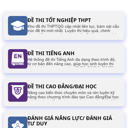
ĐỀ THI TỐT NGHIỆP THPT
Kho đề thi THPTQG cập nhật liên tục, bám sát cấu
trúc đề thi mới nhất. Luyện thi hiệu quả, chinh
phục điểm cao, mở ra cánh cửa Đại học mơ ước!
ĐỀ THI TIẾNG ANH
Hệ thống đề thi Tiếng Anh đa dạng theo trình độ,
từ cơ bản đến nâng cao, giúp học sinh luyện thi
các kỳ thi quan trọng như IELTS, TOEIC, TOEFL,
VSTEP,...
ĐỀ THI CAO ĐẲNG/ĐẠI HỌC
Nâng cao kiến thức chuyên môn và rèn luyện kỹ
năng theo chương trình đào tạo Cao đẳng/Đại học
với kho tàng đề thi phong phú, được cập nhật liên
tục, phục vụ cho các kỳ thi của sinh viên.
ĐÁNH GIÁ NĂNG LỰC/ ĐÁNH GIÁ
TƯ DUY