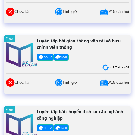
Chưa làm
Tính giờ
0/15 câu hỏi
Free
Luyện tập bài giao thông vận tải và bưu
chính viễn thông
lop-12
dia-li
2025-02-28
Chưa làm
Tính giờ
0/15 câu hỏi
Free
Luyện tập bài chuyển dịch cơ cấu nghành
công nghiệp
lop-12
dia-li