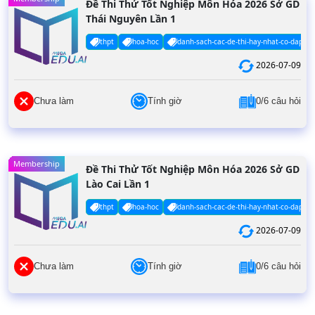
Đề Thi Thử Tốt Nghiệp Môn Hóa 2026 Sở GD
Thái Nguyên Lần 1
thpt
hoa-hoc
danh-sach-cac-de-thi-hay-nhat-co-dap-an
2026-07-09
Chưa làm
Tính giờ
0/6 câu hỏi
Membership
Đề Thi Thử Tốt Nghiệp Môn Hóa 2026 Sở GD
Lào Cai Lần 1
thpt
hoa-hoc
danh-sach-cac-de-thi-hay-nhat-co-dap-an
2026-07-09
Chưa làm
Tính giờ
0/6 câu hỏi