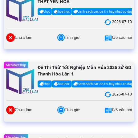
THPT YÊN HÒA
thpt
hoa-hoc
danh-sach-cac-de-thi-hay-nhat-co-dap-an
2026-07-10
Chưa làm
Tính giờ
0/6 câu hỏi
Membership
Đề Thi Thử Tốt Nghiệp Môn Hóa 2026 Sở GD
Thanh Hóa Lần 1
thpt
hoa-hoc
danh-sach-cac-de-thi-hay-nhat-co-dap-an
2026-07-10
Chưa làm
Tính giờ
0/6 câu hỏi
Membership