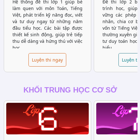
Hệ thống đề thi lớp 1 giúp bé
Đề thi lớp 2 b
làm quen với môn Toán, Tiếng
trình học, giúp
Việt, phát triển kỹ năng đọc, viết
vững các phép t
và tư duy ngay từ những năm
nhân, chia cơ b
đầu tiểu học. Các bài tập được
vốn từ Tiếng Việt
thiết kế sinh động, giúp trẻ tiếp
thường xuyên giúp
thu dễ dàng và hứng thú với việc
tư duy toán học 
học.
hiểu.
Luyện thi ngay
Luyện th
KHỐI TRUNG HỌC CƠ SỞ