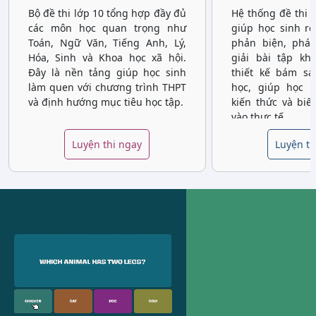
Bộ đề thi lớp 10 tổng hợp đầy đủ
Hệ thống đề thi 
các môn học quan trọng như
giúp học sinh rè
Toán, Ngữ Văn, Tiếng Anh, Lý,
phản biện, phát
Hóa, Sinh và Khoa học xã hội.
giải bài tập kh
Đây là nền tảng giúp học sinh
thiết kế bám sá
làm quen với chương trình THPT
học, giúp học 
và định hướng mục tiêu học tập.
kiến thức và biế
vào thực tế.
Luyện thi ngay
Luyện th