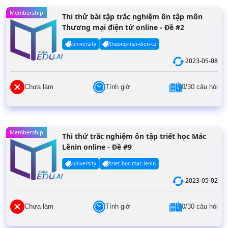
Membership
Thi thử bài tập trắc nghiệm ôn tập môn
Thương mại điện tử online - Đề #2
university
thuong-mai-dien-tu
2023-05-08
Chưa làm
Tính giờ
0/30 câu hỏi
Membership
Thi thử trắc nghiệm ôn tập triết học Mác
Lênin online - Đề #9
university
triet-hoc-mac-lenin
2023-05-02
Chưa làm
Tính giờ
0/30 câu hỏi