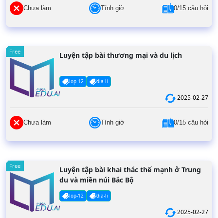
Chưa làm
Tính giờ
0/15 câu hỏi
Free
Luyện tập bài thương mại và du lịch
lop-12
dia-li
2025-02-27
Chưa làm
Tính giờ
0/15 câu hỏi
Free
Luyện tập bài khai thác thế mạnh ở Trung
du và miền núi Bắc Bộ
lop-12
dia-li
2025-02-27