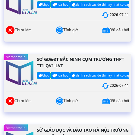
thpt
hoa-hoc
danh-sach-cac-de-thi-hay-nhat-co-dap-an
2026-07-11
Chưa làm
Tính giờ
0/6 câu hỏi
Membership
SỞ GD&ĐT BẮC NINH CỤM TRƯỜNG THPT
TT1-QV1-LVT
thpt
hoa-hoc
danh-sach-cac-de-thi-hay-nhat-co-dap-an
2026-07-11
Chưa làm
Tính giờ
0/6 câu hỏi
Membership
SỞ GIÁO DỤC VÀ ĐÀO TẠO HÀ NỘI TRƯỜNG