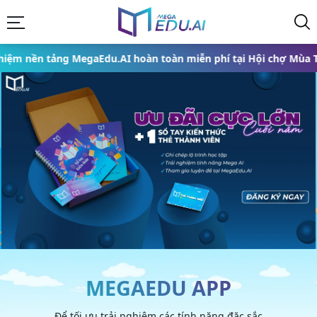
MegaEdu.AI hoàn toàn miễn phí tại Hội chợ Mùa Thu 2025 từ ngà
MEGAEDU APP
Để tối ưu trải nghiệm các tính năng đặc sắc