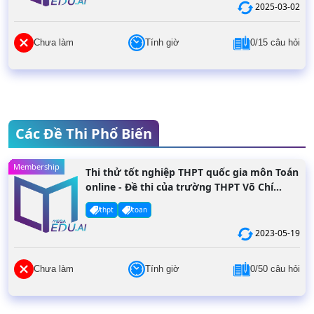
2025-03-02
Chưa làm
Tính giờ
0/15 câu hỏi
Các Đề Thi Phổ Biến
Membership
Thi thử tốt nghiệp THPT quốc gia môn Toán
online - Đề thi của trường THPT Võ Chí
Công năm 2022
thpt
toan
2023-05-19
Chưa làm
Tính giờ
0/50 câu hỏi