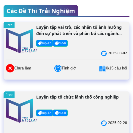
Các Đề Thi Trải Nghiệm
Free
Luyện tập vai trò, các nhân tố ảnh hưởng
đến sự phát triển và phân bố các ngành
dịch vụ
lop-12
dia-li
2025-03-02
Chưa làm
Tính giờ
0/15 câu hỏi
Free
Luyện tập tổ chức lãnh thổ công nghiệp
lop-12
dia-li
2025-02-28