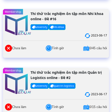
Membership
Thi thử trắc nghiệm ôn tập môn Nhi khoa
online - Đề #16
university
nhi-khoa
2023-06-17
Chưa làm
Tính giờ
0/45 câu hỏi
Membership
Thi thử trắc nghiệm ôn tập môn Quản trị
Logistics online - Đề #2
university
quan-tri-logistics
2023-06-17
Chưa làm
Tính giờ
0/15 câu hỏi