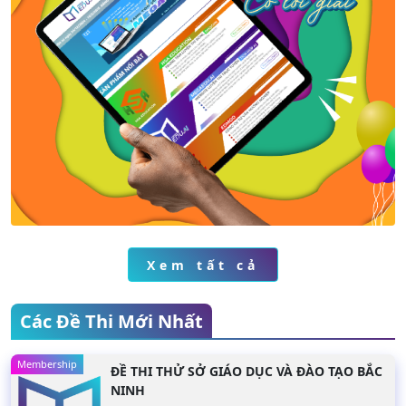
tiết
Xem chi tiết
Xem chi tiế
Xem tất cả
Các Đề Thi Mới Nhất
Membership
ĐỀ THI THỬ SỞ GIÁO DỤC VÀ ĐÀO TẠO BẮC
NINH