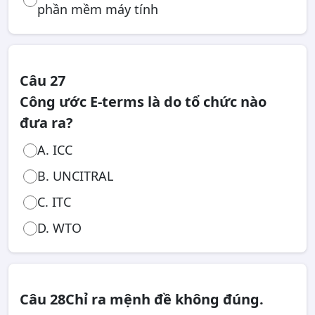
phần mềm máy tính
Câu 27
Công ước E-terms là do tổ chức nào
đưa ra?
A. ICC
B. UNCITRAL
C. ITC
D. WTO
Câu 28
Chỉ ra mệnh đề không đúng.