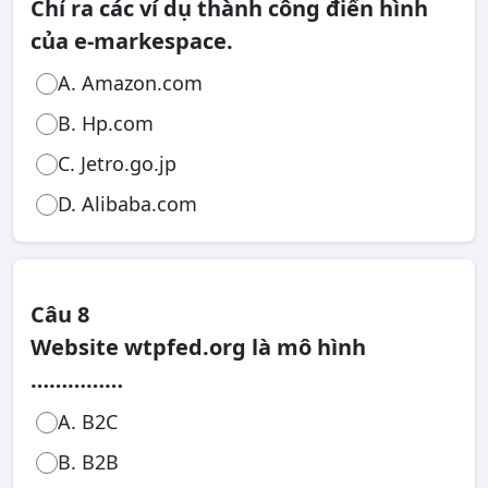
Chỉ ra các ví dụ thành công điển hình
của e-markespace.
A. Amazon.com
B. Hp.com
C. Jetro.go.jp
D. Alibaba.com
Câu 8
Website wtpfed.org là mô hình
……………
A. B2C
B. B2B