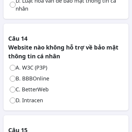
D. Luật hoá vấn đề bảo mật thông tin cá
nhân
Câu 14
Website nào không hỗ trợ về bảo mật
thông tin cá nhân
A. W3C (P3P)
B. BBBOnline
C. BetterWeb
D. Intracen
Câu 15