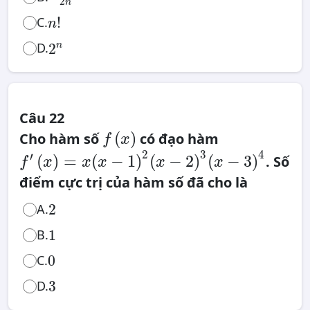
2
n
n
!
C.
!
n
2
n
D.
n
2
Câu 22
f
(
x
)
(
)
Cho hàm số
có đạo hàm
f
x
f
′
(
x
)
2
3
4
′
=
(
)
=
(
−
1
)
(
−
2
)
(
−
3
)
. Số
f
x
x
x
x
x
x
(
x
−
1
)
2
(
x
−
2
)
3
điểm cực trị của hàm số đã cho là
(
x
−
3
)
4
2
A.
2
1
B.
1
0
0
C.
3
3
D.