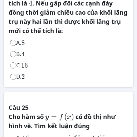
4
4
tích là
. Nếu gấp đôi các cạnh đáy
đồng thời giảm chiều cao của khối lăng
trụ này hai lần thì được khối lăng trụ
mới có thể tích là:
8
8
A.
4
B.
4
16
16
C.
2
D.
2
Câu 25
y
=
=
(
)
Cho hàm số
có đồ thị như
f
y
f
x
(
x
)
hình vẽ. Tìm kết luận đúng