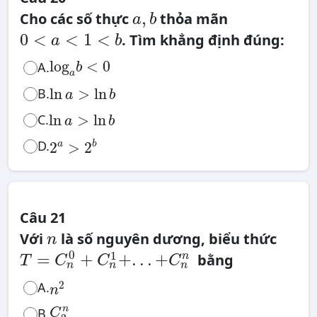
a
,
,
Cho các số thực
thỏa mãn
a
b
b
0
<
0
<
<
1
<
. Tìm khẳng định đúng:
a
b
a
<
1
log
a
b
<
0
<
log
<
0
A.
b
b
a
ln
a
>
ln
b
B.
ln
>
ln
a
b
ln
a
>
ln
b
C.
ln
>
ln
a
b
2
a
>
2
b
D.
a
b
2
>
2
Câu 21
n
Với
là số nguyên dương, biểu thức
n
T
=
0
1
=
+
+
.
.
.
+
n
bằng
C
n
0
T
C
C
C
+
n
n
n
C
n
1
n
2
+
.
2
A.
n
.
.
C
2
n
n
+
C
n
n
n
B.
C