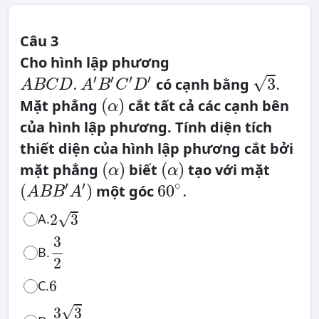
Câu 3
Cho hình lập phương
3
A
.
B
′
′
′
′
√
.
3
.
có cạnh bằng
C
A
B
C
D
A
B
C
D
D
(
α
)
.
(
)
Mặt phẳng
cắt tất cả các cạnh bên
A
′
α
B
′
C
′
D
′
của hình lập phương. Tính diện tích
thiết diện của hình lập phương cắt bởi
(
α
)
(
α
)
(
)
(
)
mặt phẳng
biết
tạo với mặt
α
α
(
A
B
B
′
A
′
)
60
∘
.
∘
′
′
(
)
60
.
một góc
A
B
B
A
2
3
√
A.
2
3
3
2
3
B.
2
6
6
C.
3
3
2
√
3
3