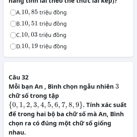
hàng tính lãi theo thể thức lãi kép)?
10
,
85
10
,
85
A.
triệu đồng
10
,
51
10
,
51
B.
triệu đồng
10
,
03
10
,
03
C.
triệu đồng
10
,
19
10
,
19
D.
triệu đồng
Câu 32
3
3
Mỗi bạn An , Bình chọn ngẫu nhiên
chữ số trong tập
{
0
,
1
,
2
,
3
,
4
,
5
,
6
,
7
,
8
,
9
}
{
0
,
1
,
2
,
3
,
4
,
5
,
6
,
7
,
8
,
9
}
. Tính xác suất
để trong hai bộ ba chữ số mà An, Bình
chọn ra có đúng một chữ số giống
nhau.