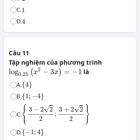
1
C.
1
4
D.
4
Câu 11
Tập nghiệm của phương trình
log
0
,
25
(
x
2
−
3
x
)
2
log
−
3
=
−
1
(
)
là
=
x
x
−
0
,
25
1
{
4
}
{
4
}
A.
{
1
;
−
4
}
{
1
;
−
4
}
B.
{
3
−
2
2
2
;
3
+
2
2
2
}
{
}
√
√
3
−
2
2
3
+
2
2
;
C.
2
2
{
−
1
;
4
}
{
−
1
;
4
}
D.