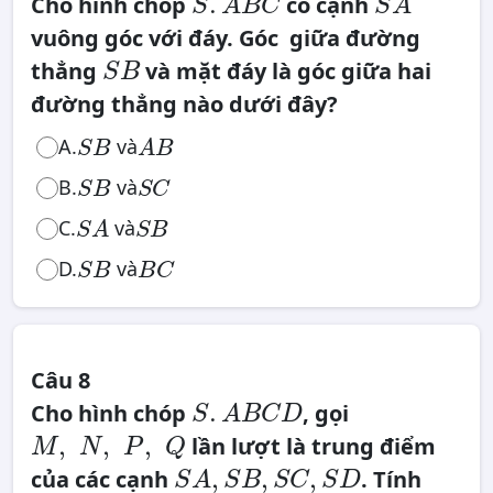
.
A
.
Cho hình chóp
có cạnh
A
S
A
B
C
S
A
B
C
vuông góc với đáy. Góc giữa đường
S
B
thẳng
và mặt đáy là góc giữa hai
S
B
đường thẳng nào dưới đây?
A
B
S
B
A.
và
S
B
A
B
S
B
S
C
B.
và
S
B
S
C
S
A
S
B
C.
và
S
B
S
A
S
B
B
C
D.
và
S
B
B
C
Câu 8
S
.
.
Cho hình chóp
, gọi
A
S
A
B
C
D
B
M
C
,
,
,
,
lần lượt là trung điểm
D
N
M
N
P
Q
,
S
P
A
,
,
,
của các cạnh
. Tính
,
,
S
A
S
B
S
C
S
D