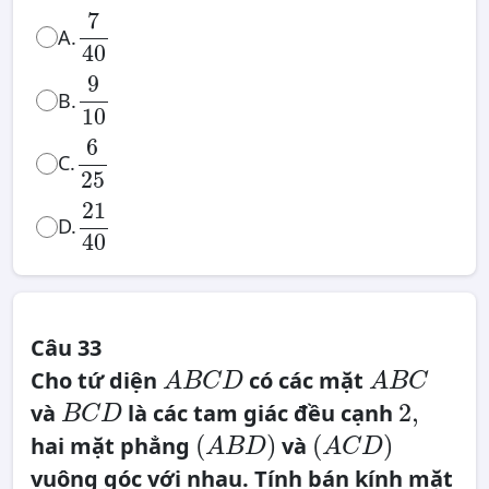
7
40
7
A.
40
9
10
9
B.
10
6
25
6
C.
25
21
40
21
D.
40
Câu 33
A
A
B
B
Cho tứ diện
có các mặt
C
C
A
B
C
D
A
B
C
D
B
2
C
,
2
,
và
là các tam giác đều cạnh
D
B
C
D
(
A
B
D
)
(
A
C
D
)
(
)
(
)
hai mặt phẳng
và
A
B
D
A
C
D
vuông góc với nhau. Tính bán kính mặt