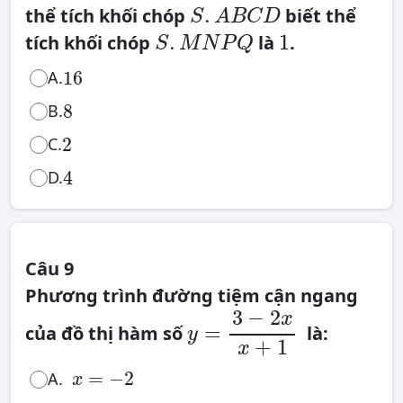
Q
S
S
B
.
.
thể tích khối chóp
biết thể
,
A
S
A
B
C
D
S
B
S
1
C
C
.
,
.
1
tích khối chóp
là
.
D
M
S
M
N
P
Q
S
N
D
P
16
Q
16
A.
8
8
B.
2
C.
2
4
D.
4
Câu 9
Phương trình đường tiệm cận ngang
y
=
3
−
2
x
3
−
2
x
x
+
1
=
của đồ thị hàm số
là:
y
+
1
x
x
=
−
2
=
−
2
A.
x