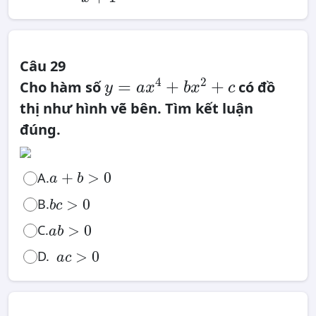
Câu 29
y
=
4
2
=
+
+
Cho hàm số
có đồ
a
y
a
x
b
x
c
x
4
+
b
thị như hình vẽ bên. Tìm kết luận
x
2
+
c
đúng.
a
+
b
>
0
+
>
0
A.
a
b
b
c
>
0
>
0
B.
b
c
a
b
>
0
>
0
C.
a
b
a
c
>
0
>
0
D.
a
c