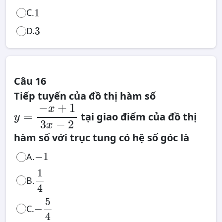
1
C.
1
3
3
D.
Câu 16
Tiếp tuyến của đồ thị hàm số
y
=
−
+
1
x
−
x
+
1
3
x
−
2
=
tại giao điểm của đồ thị
y
3
−
2
x
hàm số với trục tung có hệ số góc là
−
1
−
1
A.
1
4
1
B.
4
−
5
4
5
−
C.
4