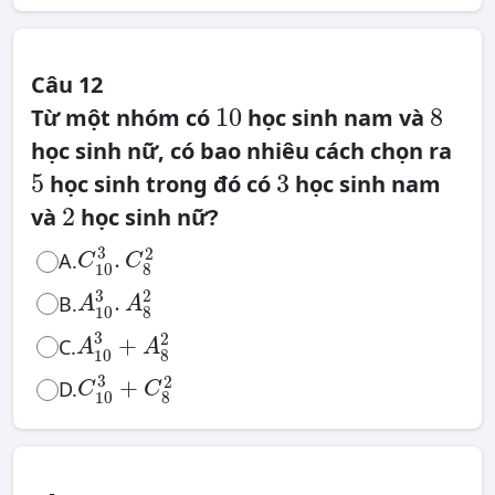
Câu 12
10
8
10
8
Từ một nhóm có
học sinh nam và
học sinh nữ, có bao nhiêu cách chọn ra
5
3
5
3
học sinh trong đó có
học sinh nam
2
2
và
học sinh nữ?
C
10
3
.
C
8
2
3
2
.
A.
C
C
10
8
A
10
3
.
A
8
2
3
2
.
B.
A
A
10
8
A
10
3
+
A
8
2
3
2
+
C.
A
A
10
8
C
10
3
+
C
8
2
3
2
+
D.
C
C
10
8