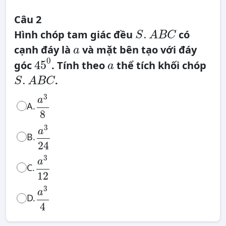
Câu 2
S
.
.
Hình chóp tam giác đều
có
A
S
A
B
C
B
C
a
cạnh đáy là
và mặt bên tạo với đáy
a
45
0
a
0
45
góc
. Tính theo
thể tích khối chóp
a
S
.
.
.
A
S
A
B
C
B
C
a
3
8
3
a
A.
8
a
3
24
3
a
B.
24
a
3
12
3
a
C.
12
a
3
4
3
a
D.
4