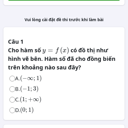
Vui lòng cài đặt đề thi trước khi làm bài
Câu 1
y
=
=
(
)
Cho hàm số
có đồ thị như
f
y
f
x
(
x
)
hình vẽ bên. Hàm số đã cho đồng biến
trên khoảng nào sau đây?
(
−
∞
;
1
)
(
−
∞
;
1
)
A.
(
−
1
;
3
)
(
−
1
;
3
)
B.
(
1
;
+
∞
)
(
1
;
+
∞
)
C.
(
0
;
1
)
(
0
;
1
)
D.