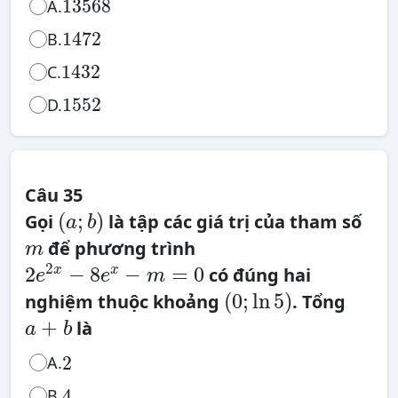
13568
A.
1472
1472
B.
1432
1432
C.
1552
1552
D.
Câu 35
(
a
;
b
)
(
;
)
Gọi
là tập các giá trị của tham số
a
b
m
để phương trình
m
2
e
2
x
2
2
−
8
−
=
0
có đúng hai
x
x
−
e
e
m
8
(
0
;
ln
5
)
e
x
−
(
0
;
ln
5
)
nghiệm thuộc khoảng
. Tổng
m
=
a
0
+
+
là
a
b
b
2
A.
2
4
B.
4