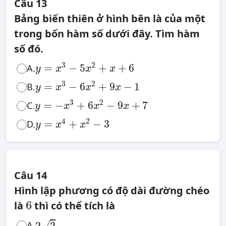
Câu 13
Bảng biến thiên ở hình bên là của một
trong bốn hàm số dưới đây. Tìm hàm
số đó.
y
=
x
3
−
5
x
2
+
x
+
6
3
2
=
−
5
+
+
6
A.
y
x
x
x
y
=
x
3
−
6
x
2
+
9
x
−
1
3
2
=
−
6
+
9
−
1
B.
y
x
x
x
y
=
−
x
3
+
6
x
2
−
9
x
+
7
3
2
=
−
+
6
−
9
+
7
C.
y
x
x
x
y
=
x
4
+
x
2
−
3
4
2
=
+
−
3
D.
y
x
x
Câu 14
Hình lập phương có độ dài đường chéo
6
6
là
thì có thể tích là
2
2
√
A.
2
2