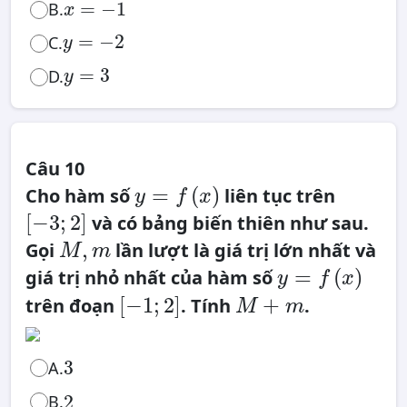
x
=
−
1
=
−
1
B.
x
y
=
−
2
=
−
2
C.
y
y
=
3
=
3
D.
y
Câu 10
y
=
=
(
)
Cho hàm số
liên tục trên
f
y
f
x
(
x
)
[
−
3
;
2
]
[
−
3
;
2
]
và có bảng biến thiên như sau.
M
,
,
Gọi
lần lượt là giá trị lớn nhất và
M
m
m
y
=
=
(
)
giá trị nhỏ nhất của hàm số
f
y
f
x
(
x
)
[
−
1
;
2
]
M
+
[
−
1
;
2
]
+
trên đoạn
. Tính
.
M
m
m
3
3
A.
2
B.
2