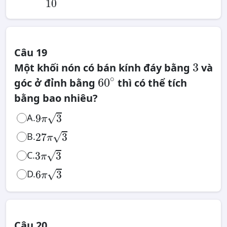
10
Câu 19
3
3
Một khối nón có bán kính đáy bằng
và
60
∘
∘
60
góc ở đỉnh bằng
thì có thể tích
bằng bao nhiêu?
9
π
3
√
A.
9
3
π
27
π
3
√
B.
27
3
π
3
π
3
√
C.
3
3
π
6
π
3
√
D.
6
3
π
Câu 20