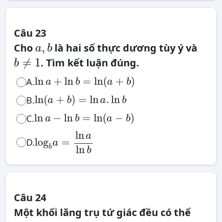
Câu 23
a
,
,
Cho
là hai số thực dương tùy ý và
a
b
b
b
≠
≠
1
. Tìm kết luận đúng.
b
1
ln
a
+
ln
b
=
ln
(
a
+
b
)
ln
+
ln
=
ln
(
+
)
A.
a
b
a
b
ln
(
a
+
b
)
=
ln
a
.
ln
b
ln
(
+
)
=
ln
.
ln
B.
a
b
a
b
ln
a
−
ln
b
=
ln
(
a
−
b
)
ln
−
ln
=
ln
(
−
)
C.
a
b
a
b
log
b
a
=
ln
a
ln
b
ln
a
log
=
D.
a
ln
b
b
Câu 24
Một khối lăng trụ tứ giác đều có thể