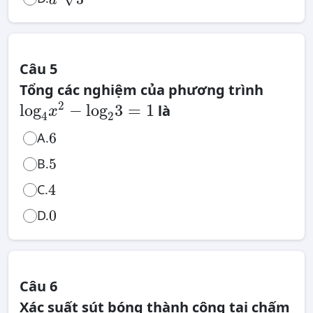
a
Câu 5
Tổng các nghiệm của phương trình
log
4
x
2
2
log
−
log
3
=
1
là
−
x
log
2
4
2
3
=
6
1
6
A.
5
5
B.
4
C.
4
0
0
D.
Câu 6
Xác suất sút bóng thành công tại chấm