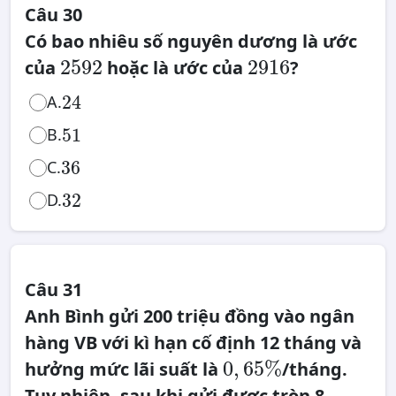
Câu 30
Có bao nhiêu số nguyên dương là ước
2592
2916
2592
2916
của
hoặc là ước của
?
24
A.
24
51
51
B.
36
36
C.
32
32
D.
Câu 31
Anh Bình gửi 200 triệu đồng vào ngân
hàng VB với kì hạn cố định 12 tháng và
0
,
0
,
65
%
hưởng mức lãi suất là
/tháng.
65
%
Tuy nhiên, sau khi gửi được tròn 8