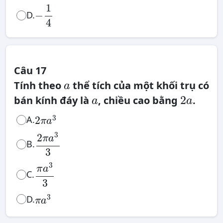
−
1
4
1
−
D.
4
Câu 17
a
Tính theo
thể tích của một khối trụ có
a
2
a
a
2
bán kính đáy là
, chiều cao bằng
.
a
a
2
π
a
3
3
A.
2
π
a
2
π
a
3
3
3
2
π
a
B.
3
π
a
3
3
3
π
a
C.
3
π
a
3
3
D.
π
a