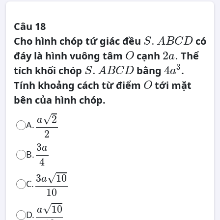
Câu 18
S
.
.
Cho hình chóp tứ giác đều
có
A
S
A
B
C
D
B
O
2
C
a
2
.
đáy là hình vuông tâm
cạnh
Thể
D
O
a
.
4
S
a
3
.
3
.
4
tích khối chóp
bằng
.
A
S
A
B
C
D
a
B
O
C
Tính khoảng cách từ điểm
tới mặt
D
O
bên của hình chóp.
a
2
2
√
2
a
A.
2
3
a
4
3
a
B.
4
3
a
10
10
√
3
10
a
C.
10
a
10
10
√
10
a
D.