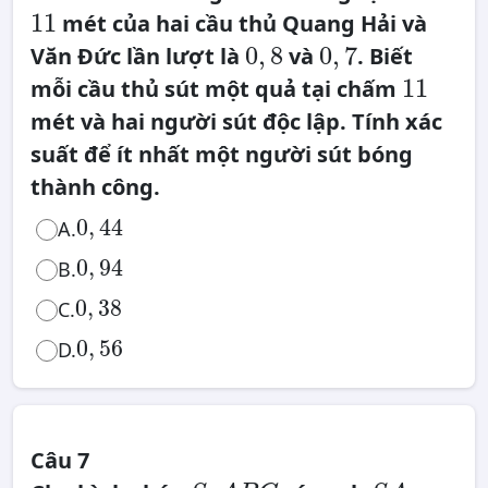
11
11
mét của hai cầu thủ Quang Hải và
0
0
,
,
0
,
8
0
,
7
Văn Đức lần lượt là
và
. Biết
8
7
11
11
mỗi cầu thủ sút một quả tại chấm
mét và hai người sút độc lập. Tính xác
suất để ít nhất một người sút bóng
thành công.
0
,
44
0
,
44
A.
0
,
94
0
,
94
B.
0
,
38
0
,
38
C.
0
,
56
0
,
56
D.
Câu 7
S
S