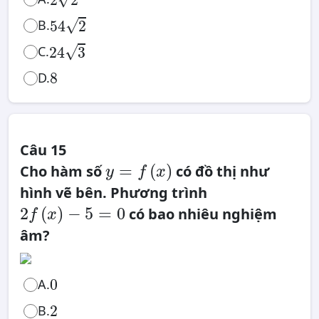
54
2
√
B.
54
2
24
3
√
C.
24
3
8
8
D.
Câu 15
y
=
=
(
)
Cho hàm số
có đồ thị như
f
y
f
x
(
x
)
hình vẽ bên. Phương trình
2
f
2
(
)
−
5
=
0
có bao nhiêu nghiệm
(
x
)
f
x
−
5
âm?
=
0
0
0
A.
2
B.
2