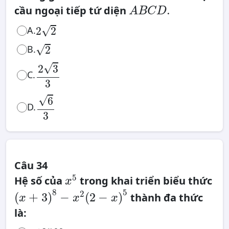
A
B
.
cầu ngoại tiếp tứ diện
C
A
B
C
D
D
.
2
2
√
A.
2
2
2
√
B.
2
2
3
3
√
2
3
C.
3
6
3
√
6
D.
3
Câu 34
x
5
5
Hệ số của
trong khai triển biểu thức
x
(
x
+
3
)
8
−
8
5
2
x
2
(
+
3
)
−
(
2
−
)
thành đa thức
x
x
x
(
2
−
x
)
5
là:
13568