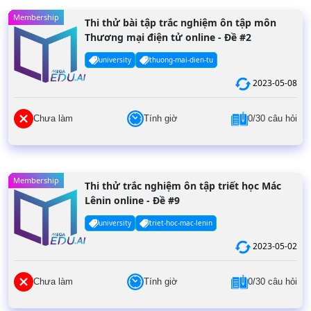
Membership
Thi thử bài tập trắc nghiệm ôn tập môn
Thương mại điện tử online - Đề #2
university
thuong-mai-dien-tu
2023-05-08
Chưa làm
Tính giờ
0/30 câu hỏi
Membership
Thi thử trắc nghiệm ôn tập triết học Mác
Lênin online - Đề #9
university
triet-hoc-mac-lenin
2023-05-02
Chưa làm
Tính giờ
0/30 câu hỏi