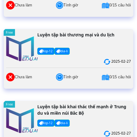
Chưa làm
Tính giờ
0/15 câu hỏi
Free
Luyện tập bài thương mại và du lịch
lop-12
dia-li
2025-02-27
Chưa làm
Tính giờ
0/15 câu hỏi
Free
Luyện tập bài khai thác thế mạnh ở Trung
du và miền núi Bắc Bộ
lop-12
dia-li
2025-02-27