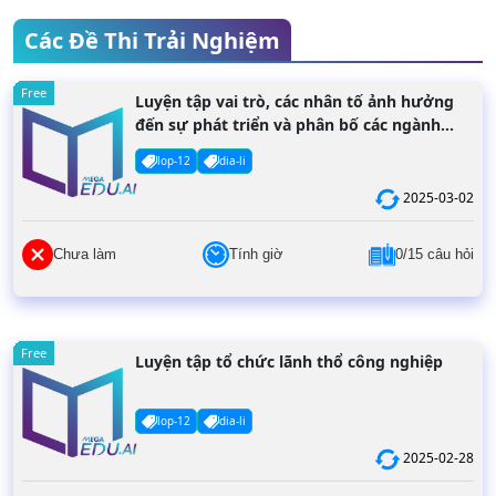
Các Đề Thi Trải Nghiệm
Free
Luyện tập vai trò, các nhân tố ảnh hưởng
đến sự phát triển và phân bố các ngành
dịch vụ
lop-12
dia-li
2025-03-02
Chưa làm
Tính giờ
0/15 câu hỏi
Free
Luyện tập tổ chức lãnh thổ công nghiệp
lop-12
dia-li
2025-02-28