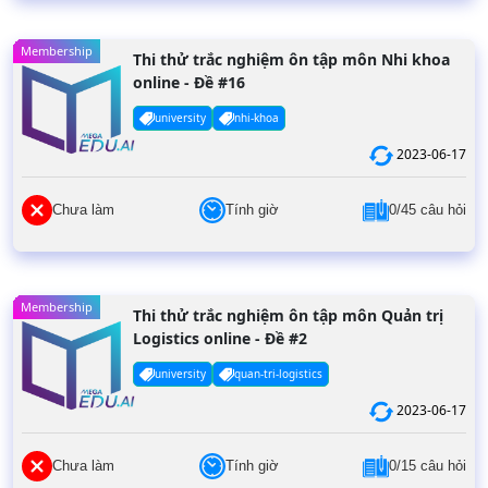
Membership
Thi thử trắc nghiệm ôn tập môn Nhi khoa
online - Đề #16
university
nhi-khoa
2023-06-17
Chưa làm
Tính giờ
0/45 câu hỏi
Membership
Thi thử trắc nghiệm ôn tập môn Quản trị
Logistics online - Đề #2
university
quan-tri-logistics
2023-06-17
Chưa làm
Tính giờ
0/15 câu hỏi