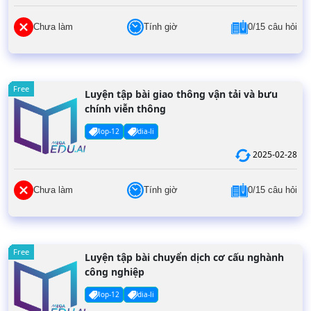
Chưa làm
Tính giờ
0/15 câu hỏi
Free
Luyện tập bài giao thông vận tải và bưu
chính viễn thông
lop-12
dia-li
2025-02-28
Chưa làm
Tính giờ
0/15 câu hỏi
Free
Luyện tập bài chuyển dịch cơ cấu nghành
công nghiệp
lop-12
dia-li