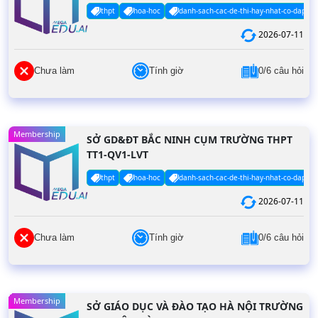
thpt
hoa-hoc
danh-sach-cac-de-thi-hay-nhat-co-dap-an
2026-07-11
Chưa làm
Tính giờ
0/6 câu hỏi
Membership
SỞ GD&ĐT BẮC NINH CỤM TRƯỜNG THPT
TT1-QV1-LVT
thpt
hoa-hoc
danh-sach-cac-de-thi-hay-nhat-co-dap-an
2026-07-11
Chưa làm
Tính giờ
0/6 câu hỏi
Membership
SỞ GIÁO DỤC VÀ ĐÀO TẠO HÀ NỘI TRƯỜNG