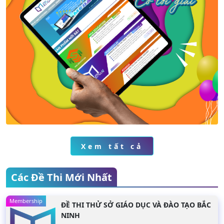
Xem chi tiết
Xem chi tiết
Xem tất cả
Các Đề Thi Mới Nhất
Membership
ĐỀ THI THỬ SỞ GIÁO DỤC VÀ ĐÀO TẠO BẮC
NINH