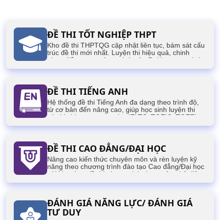
ĐỀ THI TỐT NGHIỆP THPT
Kho đề thi THPTQG cập nhật liên tục, bám sát cấu
trúc đề thi mới nhất. Luyện thi hiệu quả, chinh
phục điểm cao, mở ra cánh cửa Đại học mơ ước!
ĐỀ THI TIẾNG ANH
Hệ thống đề thi Tiếng Anh đa dạng theo trình độ,
từ cơ bản đến nâng cao, giúp học sinh luyện thi
các kỳ thi quan trọng như IELTS, TOEIC, TOEFL,
VSTEP,...
ĐỀ THI CAO ĐẲNG/ĐẠI HỌC
Nâng cao kiến thức chuyên môn và rèn luyện kỹ
năng theo chương trình đào tạo Cao đẳng/Đại học
với kho tàng đề thi phong phú, được cập nhật liên
tục, phục vụ cho các kỳ thi của sinh viên.
ĐÁNH GIÁ NĂNG LỰC/ ĐÁNH GIÁ
TƯ DUY