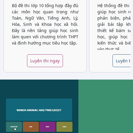
Bộ đề thi lớp 10 tổng hợp đầy đủ
Hệ thống đề thi 
các môn học quan trọng như
giúp học sinh rè
Toán, Ngữ Văn, Tiếng Anh, Lý,
phản biện, phát
Hóa, Sinh và Khoa học xã hội.
giải bài tập kh
Đây là nền tảng giúp học sinh
thiết kế bám sá
làm quen với chương trình THPT
học, giúp học 
và định hướng mục tiêu học tập.
kiến thức và biế
vào thực tế.
Luyện thi ngay
Luyện th