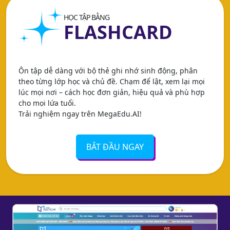
HỌC TẬP BẰNG
FLASHCARD
Ôn tập dễ dàng với bộ thẻ ghi nhớ sinh động, phân
theo từng lớp học và chủ đề. Chạm để lật, xem lại mọi
lúc mọi nơi – cách học đơn giản, hiệu quả và phù hợp
cho mọi lứa tuổi.
Trải nghiệm ngay trên MegaEdu.AI!
BẮT ĐẦU NGAY