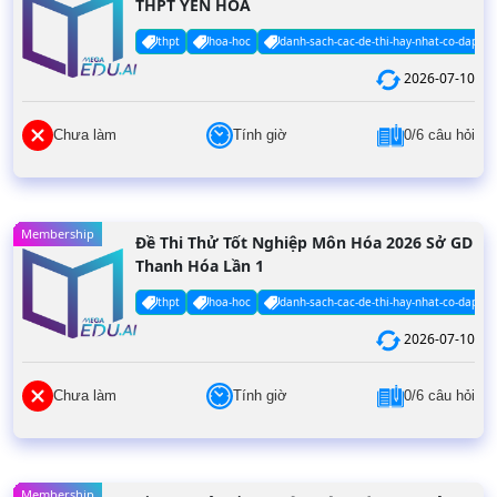
THPT YÊN HÒA
thpt
hoa-hoc
danh-sach-cac-de-thi-hay-nhat-co-dap-an
2026-07-10
Chưa làm
Tính giờ
0/6 câu hỏi
Membership
Đề Thi Thử Tốt Nghiệp Môn Hóa 2026 Sở GD
Thanh Hóa Lần 1
thpt
hoa-hoc
danh-sach-cac-de-thi-hay-nhat-co-dap-an
2026-07-10
Chưa làm
Tính giờ
0/6 câu hỏi
Membership