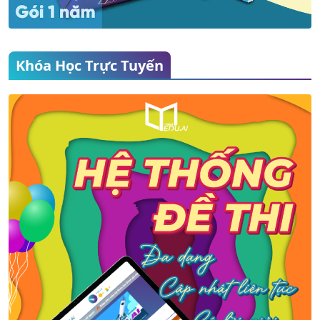
Khóa Học Trực Tuyến
MỚI
MỚI
Kiến thức trọng tâm
Kiến thức trọng tâm
môn Vật lý lớp 11
môn Ngữ Văn 11
Học phí:
Miễn phí
Học phí:
Miễn phí
Giáo viên:
MegaEdu.AI
Giáo viên:
MegaEdu.AI
4
Bài học
9
Bài học
20
Bài giảng
52
Bài giảng
200
Câu hỏi
400
Câu hỏi