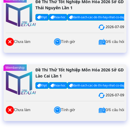
Đề Thi Thử Tốt Nghiệp Môn Hóa 2026 Sở GD
Thái Nguyên Lần 1
thpt
hoa-hoc
danh-sach-cac-de-thi-hay-nhat-co-dap-an
2026-07-09
Chưa làm
Tính giờ
0/6 câu hỏi
Membership
Đề Thi Thử Tốt Nghiệp Môn Hóa 2026 Sở GD
Lào Cai Lần 1
thpt
hoa-hoc
danh-sach-cac-de-thi-hay-nhat-co-dap-an
2026-07-09
Chưa làm
Tính giờ
0/6 câu hỏi