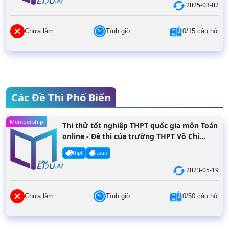
2025-03-02
Chưa làm
Tính giờ
0/15 câu hỏi
Các Đề Thi Phổ Biến
Membership
Thi thử tốt nghiệp THPT quốc gia môn Toán
online - Đề thi của trường THPT Võ Chí
Công năm 2022
thpt
toan
2023-05-19
Chưa làm
Tính giờ
0/50 câu hỏi