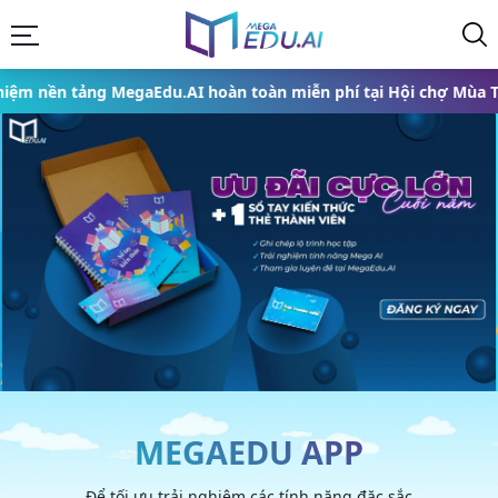
MegaEdu.AI hoàn toàn miễn phí tại Hội chợ Mùa Thu 2025 từ ngà
MEGAEDU APP
Để tối ưu trải nghiệm các tính năng đặc sắc