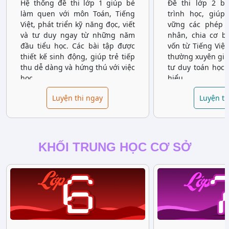
Hệ thống đề thi lớp 1 giúp bé
Đề thi lớp 2 b
làm quen với môn Toán, Tiếng
trình học, giúp
Việt, phát triển kỹ năng đọc, viết
vững các phép t
và tư duy ngay từ những năm
nhân, chia cơ b
đầu tiểu học. Các bài tập được
vốn từ Tiếng Việt
thiết kế sinh động, giúp trẻ tiếp
thường xuyên giúp
thu dễ dàng và hứng thú với việc
tư duy toán học 
học.
hiểu.
Luyện thi ngay
Luyện th
KHỐI TRUNG HỌC CƠ SỞ