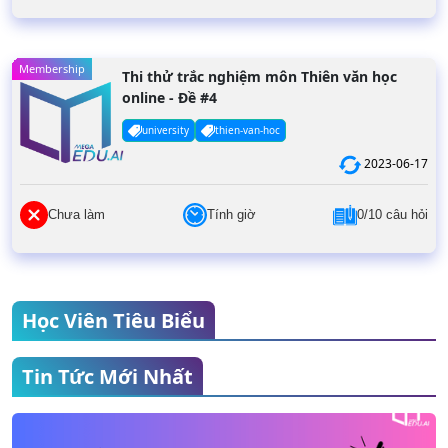
Membership
Thi thử trắc nghiệm môn Thiên văn học
online - Đề #4
university
thien-van-hoc
2023-06-17
Chưa làm
Tính giờ
0/10 câu hỏi
Học Viên Tiêu Biểu
Tin Tức Mới Nhất
Nguyễn Thế Thái
THPT Yên Hoà
Điểm thi đánh giá năng lực: 119