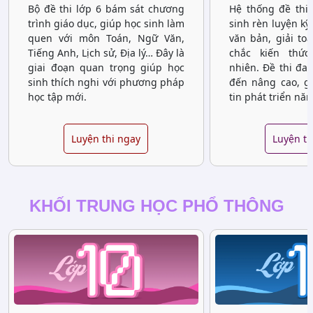
Bộ đề thi lớp 6 bám sát chương
Hệ thống đề thi 
trình giáo dục, giúp học sinh làm
sinh rèn luyện kỹ
quen với môn Toán, Ngữ Văn,
văn bản, giải to
Tiếng Anh, Lịch sử, Địa lý… Đây là
chắc kiến thứ
giai đoạn quan trọng giúp học
nhiên. Đề thi đa
sinh thích nghi với phương pháp
đến nâng cao, gi
học tập mới.
tin phát triển năn
Luyện thi ngay
Luyện th
KHỐI TRUNG HỌC PHỔ THÔNG