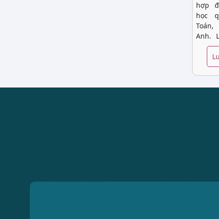
hợp đ
học q
Toán,
Anh, L
Khoa h
nền tả
Lu
làm q
trình
hướng
tập.