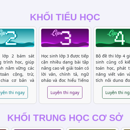
KHỐI TIỂU HỌC
i lớp 2 bám sát
Học sinh lớp 3 được tiếp
Bộ đề thi lớp 4 g
 trình học, giúp
cận nhiều dạng bài tập
sinh củng cố ki
nh nắm vững các
nâng cao về giải toán có
toán học, phát t
toán cộng, trừ,
lời văn, chính tả, ngữ
năng viết văn 
 chia cơ bản và
pháp và đọc hiểu Tiếng
tích nội dung đọ
ng vốn từ Tiếng
Việt. Hệ thống đề thi
Các bài tập kết
 Việc luyện tập
yện thi ngay
phong phú giúp các em
Luyện thi ngay
thuyết và thự
Luyện thi n
 xuyên giúp trẻ
tự tin hơn khi làm bài
giúp học sinh n
riển tư duy toán
kiểm tra.
kiến thức, nâng
à kỹ năng đọc
duy logic.
KHỐI TRUNG HỌC CƠ SỞ