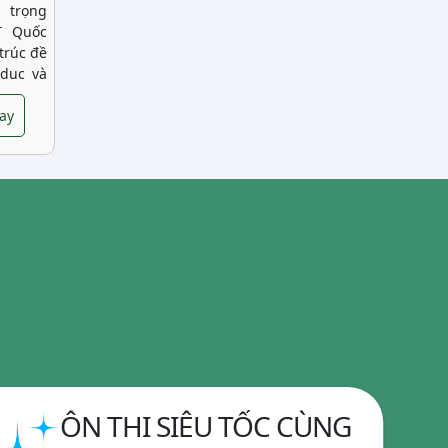
 trọng
T Quốc
trúc đề
 dục và
yện tập
hi chất
gay
c sinh
ức, cải
làm bài
ác.
ÔN THI SIÊU TỐC CÙNG