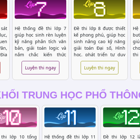
 sát
Hệ thống đề thi lớp 7
Đề thi lớp 8 được thiết
Hệ 
dục,
giúp học sinh rèn luyện
kế phong phú, giúp học
bư
quen
kỹ năng phân tích văn
sinh nâng cao kỹ năng
giú
Văn,
bản, giải toán logic và
giải toán Đại số, Hình
cho
 Địa
nắm chắc kiến thức
học, phát triển tư duy
th
oạn
khoa học tự nhiên. Đề
ngôn ngữ qua môn Văn,
vớ
học
thi đa dạng từ cơ bản
Luyện thi ngay
và củng cố kiến thức
Luyện thi ngay
sin
với
đến nâng cao, giúp học
khoa học tự nhiên.
giú
tập
sinh tự tin phát triển
hiệ
năng lực học tập.
thờ
KHỐI TRUNG HỌC PHỔ THÔN
thi lớp 10 tổng
Hệ thống đề thi lớp 11
Đề thi lớp 12 