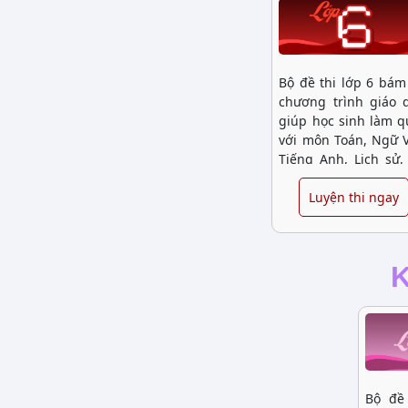
Bộ đề thi lớp 6 bám
chương trình giáo 
giúp học sinh làm 
với môn Toán, Ngữ 
Tiếng Anh, Lịch sử,
lý… Đây là giai đ
quan trọng giúp 
Luyện thi ngay
sinh thích nghi 
phương pháp học 
mới.
Bộ đề 