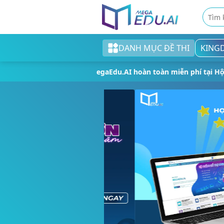
DANH MỤC ĐỀ THI
KING
Khối tiểu học
Trải nghiệm nền tảng MegaEdu.AI hoàn
Khối THCS
Khối THPT
Đề thi tốt nghiệp THPT
English test
Cao đẳng/Đại học
Thi ngân hàng