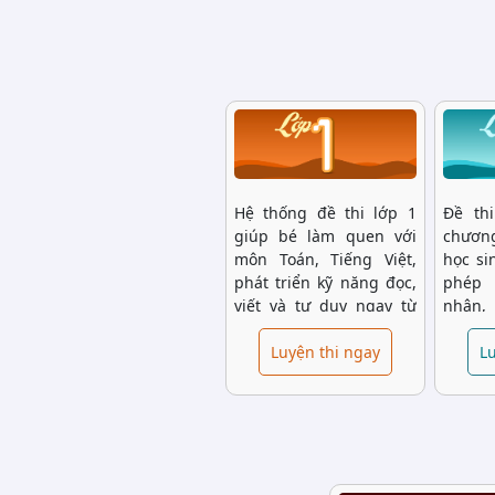
Hệ thống đề thi lớp 1
Đề th
giúp bé làm quen với
chương
môn Toán, Tiếng Việt,
học si
phát triển kỹ năng đọc,
phép 
viết và tư duy ngay từ
nhân,
những năm đầu tiểu
mở rộ
học. Các bài tập được
Luyện thi ngay
Việt.
Lu
thiết kế sinh động, giúp
thường
trẻ tiếp thu dễ dàng và
phát t
hứng thú với việc học.
học v
hiểu.