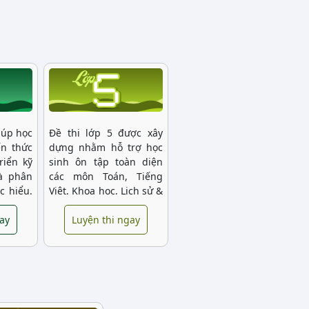
iúp học
Đề thi lớp 5 được xây
ến thức
dựng nhằm hỗ trợ học
riển kỹ
sinh ôn tập toàn diện
và phân
các môn Toán, Tiếng
c hiểu.
Việt, Khoa học, Lịch sử &
 hợp lý
Địa lý, chuẩn bị sẵn
c hành
gay
sàng cho kỳ thi chuyển
Luyện thi ngay
ắm chắc
cấp vào THCS.
 cao tư