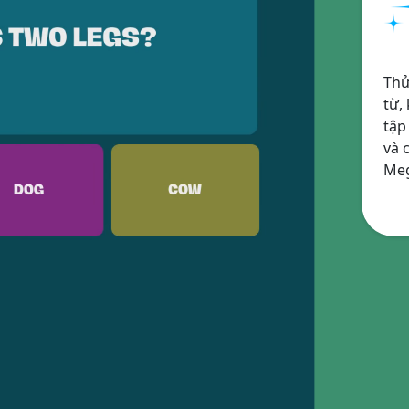
Thử
từ,
tập
và 
Meg