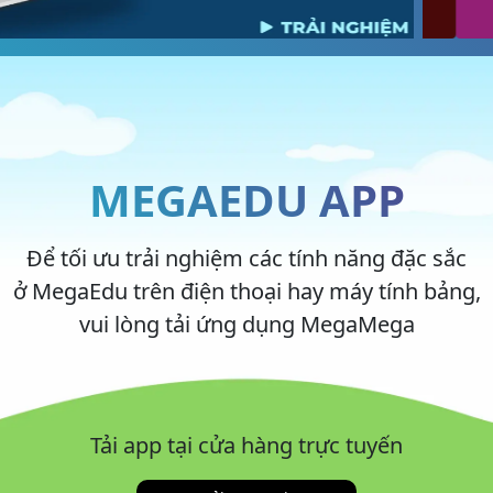
Tin học
Đạo đức
Lịch sử
Địa lí
Toán
Ngữ văn
Tin học
Công nghệ
Công nghệ
Khoa học
Lịch sử và Địa lí
Công nghệ
Toán
Lịch sử
Tin học
Toán
Tiếng Anh
Ngữ văn
Đạo đức
Tiếng Anh
MEGAEDU APP
Vật lí
Hóa học
Toán
Ngữ văn
Lịch sử
Địa lí
Để tối ưu trải nghiệm các tính năng đặc sắc
Công nghệ
Khoa học
Lịch sử và Địa lí
Công nghệ
Tin học
Công nghệ
ở MegaEdu trên điện thoại hay máy tính bảng,
Toán
Lịch sử
Tin học
Tiếng Anh
vui lòng tải ứng dụng MegaMega
Tin học
Đạo đức
Tải app tại cửa hàng trực tuyến