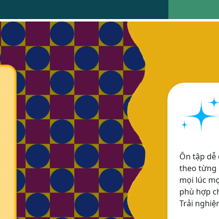
Ôn tập dễ 
theo từng 
mọi lúc mọ
phù hợp ch
Trải nghiệ