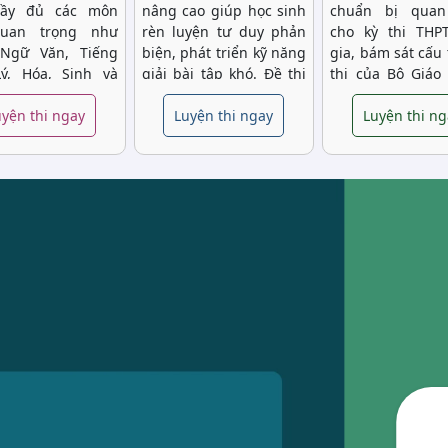
ầy đủ các môn
nâng cao giúp học sinh
chuẩn bị quan
uan trọng như
rèn luyện tư duy phản
cho kỳ thi THP
 Ngữ Văn, Tiếng
biện, phát triển kỹ năng
gia, bám sát cấu 
ý, Hóa, Sinh và
giải bài tập khó. Đề thi
thi của Bộ Giáo
ọc xã hội. Đây là
được thiết kế bám sát
Đào tạo. Việc lu
ng giúp học sinh
yện thi ngay
chương trình học, giúp
Luyện thi ngay
với hệ thống đề t
Luyện thi n
uen với chương
học sinh nắm vững kiến
lượng giúp họ
 THPT và định
thức và biết cách áp
củng cố kiến th
 mục tiêu học
dụng vào thực tế.
thiện kỹ năng 
nhanh và chính x