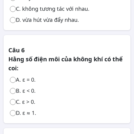
C. không tương tác với nhau.
D. vừa hút vừa đẩy nhau.
Câu 6
Hằng số điện môi của không khí có thể
coi:
A. ε = 0.
B. ε < 0.
C. ε > 0.
D. ε ≈ 1.