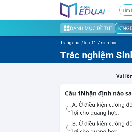
DANH MỤC ĐỀ THI
KING
Khối tiểu học
Trang chủ
lop-11
sinh-hoc
Khối THCS
Trắc nghiệm Sinh
Khối THPT
Đề thi tốt nghiệp THPT
Vui lò
English test
Câu 1
Nhận định nào s
Cao đẳng/Đại học
A. Ở điều kiện cường đ
lợi cho quang hợp.
B. Ở điều kiện cường đ
Thi ngân hàng
lợi cho quang hợp.