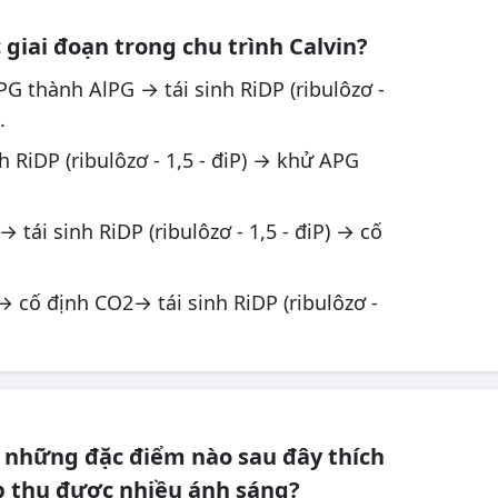
 giai đoạn trong chu trình Calvin?
G thành AlPG → tái sinh RiDP (ribulôzơ -
.
h RiDP (ribulôzơ - 1,5 - điP) → khử APG
tái sinh RiDP (ribulôzơ - 1,5 - điP) → cố
 cố định CO2→ tái sinh RiDP (ribulôzơ -
ó những đặc điểm nào sau đây thích
p thụ được nhiều ánh sáng?