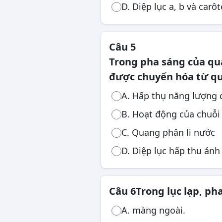
D. Diệp lục a, b và carô
Câu 5
Trong pha sáng của qu
được chuyển hóa từ qu
A. Hấp thụ năng lượng 
B. Hoạt động của chuỗi
C. Quang phân li nước
D. Diệp lục hấp thu ánh
Câu 6
Trong lục lạp, pha
A. màng ngoài.