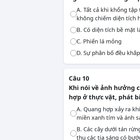
A. Tất cả khi khổng tập
không chiếm diện tích 
B. Có diện tích bề mặt l
C. Phiến lá mỏng
D. Sự phân bố đều khắp
Câu 10
Khi nói về ảnh hưởng 
hợp ở thực vật, phát b
A. Quang hợp xảy ra kh
miền xanh tím và ánh s
B. Các cây dưới tán rừn
thụ các tia sáng có bướ