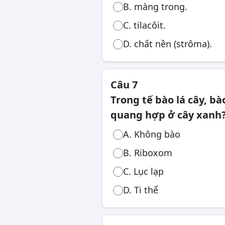
B. màng trong.
C. tilacôit.
D. chất nền (strôma).
Câu 7
Trong tế bào lá cây, b
quang hợp ở cây xanh
A. Không bào
B. Riboxom
C. Lục lạp
D. Ti thể