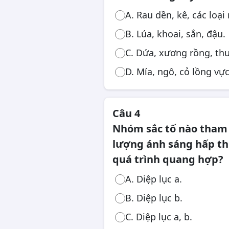
A. Rau dền, kê, các loại 
B. Lúa, khoai, sắn, đậu.
C. Dứa, xương rồng, th
D. Mía, ngô, cỏ lồng vực
Câu 4
Nhóm sắc tố nào tham 
lượng ánh sáng hấp t
quá trình quang hợp?
A. Diệp lục a.
B. Diệp lục b.
C. Diệp lục a, b.