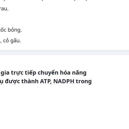
rau.
uốc bỏng.
, cỏ gấu.
gia trực tiếp chuyển hóa năng
hụ được thành ATP, NADPH trong