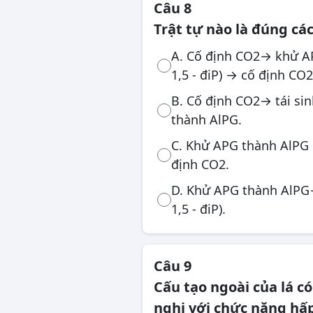
Câu 8
Trật tự nào là đúng các
A. Cố định CO2→ khử AP
1,5 - điP) → cố định CO2
B. Cố định CO2→ tái sin
thành AlPG.
C. Khử APG thành AlPG → 
định CO2.
D. Khử APG thành AlPG→
1,5 - điP).
Câu 9
Cấu tạo ngoài của lá c
nghi với chức năng hấ