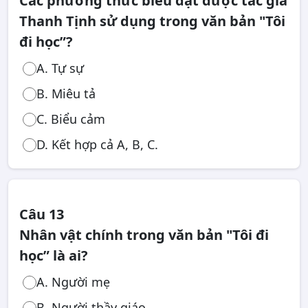
Các phương thức biểu đạt được tác giả
Thanh Tịnh sử dụng trong văn bản "Tôi
đi học”?
A. Tự sự
B. Miêu tả
C. Biểu cảm
D. Kết hợp cả A, B, C.
Câu 13
Nhân vật chính trong văn bản "Tôi đi
học” là ai?
A. Người mẹ
B. Người thầy giáo