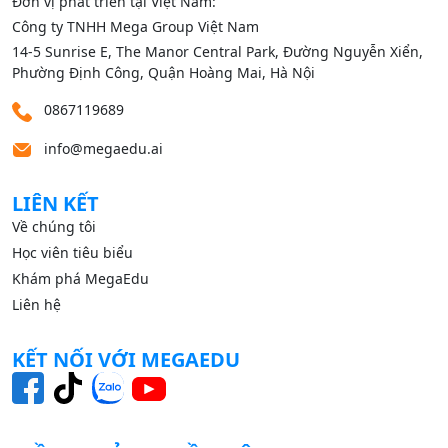
Đơn vị phát triển tại Việt Nam:
Công ty TNHH Mega Group Việt Nam
14‑5 Sunrise E, The Manor Central Park, Đường Nguyễn Xiển,
Phường Định Công, Quận Hoàng Mai, Hà Nội
0867119689
info@megaedu.ai
LIÊN KẾT
Về chúng tôi
Học viên tiêu biểu
Khám phá MegaEdu
Liên hệ
KẾT NỐI VỚI MEGAEDU