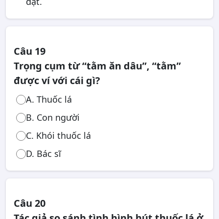
đạt.
Câu 19
Trọng cụm từ “tằm ăn dâu”, “tằm”
được ví với cái gì?
A. Thuốc lá
B. Con người
C. Khói thuốc lá
D. Bác sĩ
Câu 20
Tác giả so sánh tình hình hút thuốc lá ở