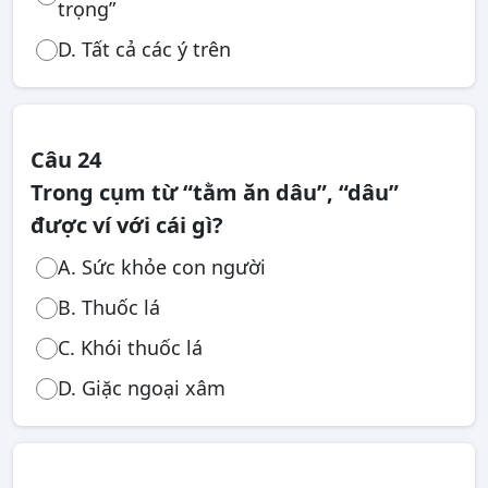
trọng”
D. Tất cả các ý trên
Câu 24
Trong cụm từ “tằm ăn dâu”, “dâu”
được ví với cái gì?
A. Sức khỏe con người
B. Thuốc lá
C. Khói thuốc lá
D. Giặc ngoại xâm