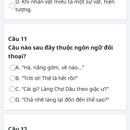
D. Khi nhân vật miêu tả một sự vật, hiện
tượng.
Câu 11
Câu nào sau đây thuộc ngôn ngữ đối
thoại?
A. "Hà, nắng gớm, về nào..."
B. "Trời ơi! Thế là hết rồi!"
C. "Cái gì? Làng Chợ Dầu theo giặc ư?"
D. "Chả nhẽ làng lại đốn đến thế sao?"
Câu 12