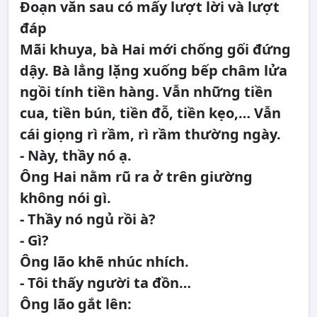
Đoạn văn sau có mấy lượt lời và lượt
đáp
Mãi khuya, bà Hai mới chống gối đứng
dậy. Bà lẳng lặng xuống bếp châm lửa
ngồi tính tiền hàng. Vẫn những tiền
cua, tiền bún, tiền đỗ, tiền kẹo,… Vẫn
cái giọng rì rầm, rì rầm thường ngày.
- Này, thầy nó ạ.
Ông Hai nằm rũ ra ở trên giường
không nói gì.
- Thầy nó ngủ rồi à?
- Gì?
Ông lão khẽ nhúc nhích.
- Tôi thấy người ta đồn…
Ông lão gắt lên: