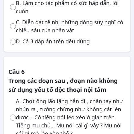
B. Làm cho tác phẩm có sức hấp dẫn, lôi
cuốn
C. Diễn đạt tế nhị những dòng suy nghĩ có
chiều sâu của nhân vật
D. Cả 3 đáp án trên đều đúng
Câu 6
Trong các đoạn sau , đoạn nào không
sử dụng yếu tố độc thoại nội tâm
A. Chợt ông lão lặng hẳn đi , chân tay như
nhủn ra , tưởng chừng như không cất lên
được… Có tiếng nói léo xéo ở gian trên.
Tiếng mụ chủ… Mụ nói cái gì vậy ? Mụ nói
cái gì mà lào xào thế ?