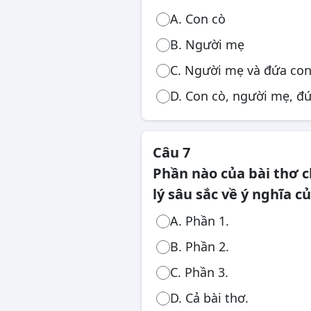
A. Con cò
B. Người mẹ
C. Người mẹ và đứa co
D. Con cò, người mẹ, đ
Câu 7
Phần nào của bài thơ 
lý sâu sắc về ý nghĩa c
A. Phần 1.
B. Phần 2.
C. Phần 3.
D. Cả bài thơ.