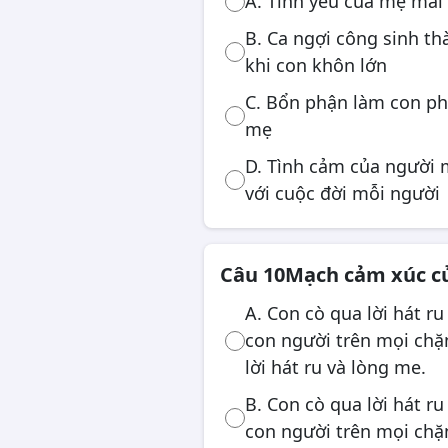
A. Tình yêu của mẹ mãi
B. Ca ngợi công sinh t
khi con khôn lớn
C. Bổn phận làm con phả
mẹ
D. Tình cảm của người m
với cuộc đời mỗi người
Câu 10
Mạch cảm xúc của
A. Con cò qua lời hát ru
con người trên mọi chặ
lời hát ru và lòng me.
B. Con cò qua lời hát ru
con người trên mọi chặ