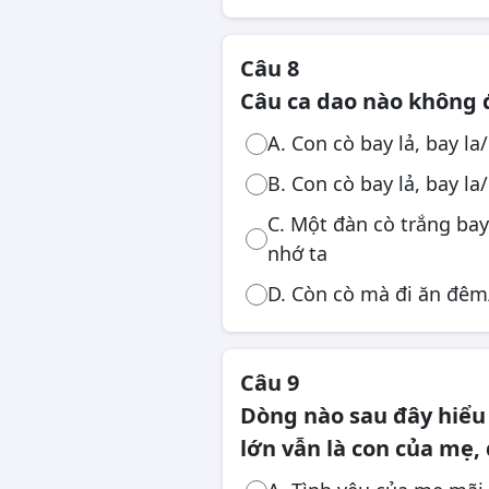
Câu 8
Câu ca dao nào không đ
A. Con cò bay lả, bay l
B. Con cò bay lả, bay l
C. Một đàn cò trắng ba
nhớ ta
D. Còn cò mà đi ăn đê
Câu 9
Dòng nào sau đây hiểu
lớn vẫn là con của mẹ,