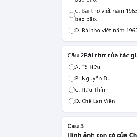
Công chức, viên chức
C. Bài thơ viết năm 196
báo bão.
D. Bài thơ viết năm 196
Câu 2
Bài thơ của tác g
A. Tố Hữu
B. Nguyễn Du
C. Hữu Thỉnh
D. Chế Lan Viên
Câu 3
Hình ảnh con cò của C