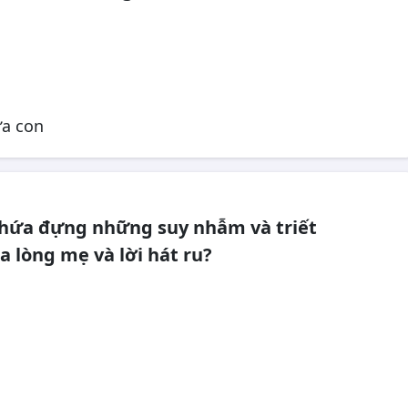
n
ứa con
chứa đựng những suy nhẫm và triết
ủa lòng mẹ và lời hát ru?