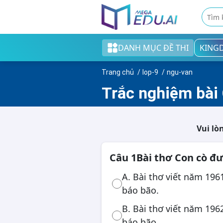
DANH MỤC ĐỀ THI
KING
Khối tiểu học
Trang chủ
lop-9
ngu-van
Khối THCS
Trắc nghiệm bài
Khối THPT
Đề thi tốt nghiệp THPT
Vui lò
English test
Câu 1
Bài thơ Con cò đ
Cao đẳng/Đại học
A. Bài thơ viết năm 196
báo bão.
B. Bài thơ viết năm 196
Thi ngân hàng
báo bão.