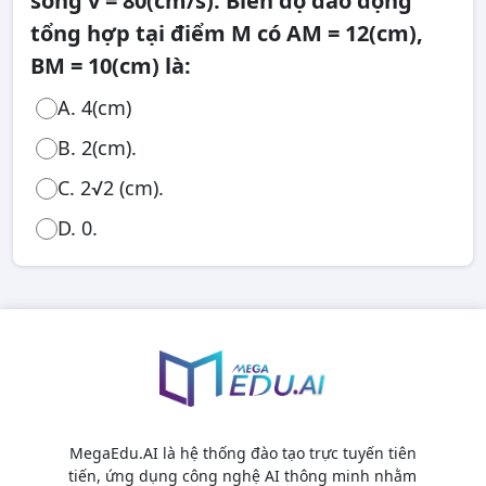
sóng v = 80(cm/s). Biên độ dao động
tổng hợp tại điểm M có AM = 12(cm),
BM = 10(cm) là:
A. 4(cm)
B. 2(cm).
C. 2√2 (cm).
D. 0.
MegaEdu.AI là hệ thống đào tạo trực tuyến tiên
tiến, ứng dụng công nghệ AI thông minh nhằm