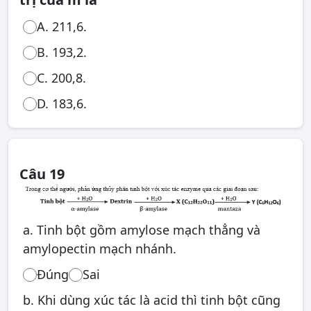
A. 211,6.
B. 193,2.
C. 200,8.
D. 183,6.
Câu 19
a. Tinh bột gồm amylose mạch thẳng và
amylopectin mạch nhánh.
Đúng
Sai
b. Khi dùng xúc tác là acid thì tinh bột cũng