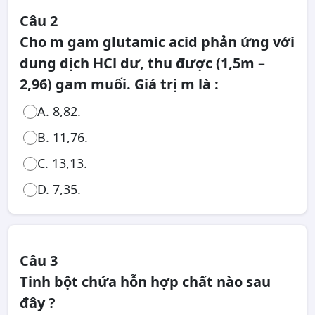
Câu 2
Cho m gam glutamic acid phản ứng với
dung dịch HCl dư, thu được (1,5m –
2,96) gam muối. Giá trị m là :
A. 8,82.
B. 11,76.
C. 13,13.
D. 7,35.
Câu 3
Tinh bột chứa hỗn hợp chất nào sau
đây ?