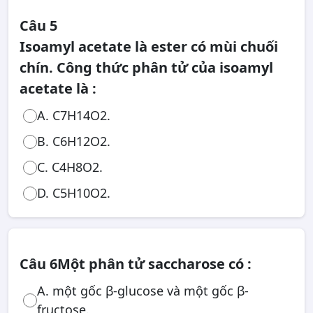
Câu 5
Isoamyl acetate là ester có mùi chuối
chín. Công thức phân tử của isoamyl
acetate là :
A. C7H14O2.
B. C6H12O2.
C. C4H8O2.
D. C5H10O2.
Câu 6
Một phân tử saccharose có :
A. một gốc β-glucose và một gốc β-
fructose.