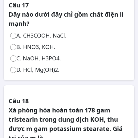
Câu 17
Dãy nào dưới đây chỉ gồm chất điện li
mạnh?
A. CH3COOH, NaCl.
B. HNO3, KOH.
C. NaOH, H3PO4.
D. HCl, Mg(OH)2.
Câu 18
Xà phòng hóa hoàn toàn 178 gam
tristearin trong dung dịch KOH, thu
được m gam potassium stearate. Giá
trị của m là