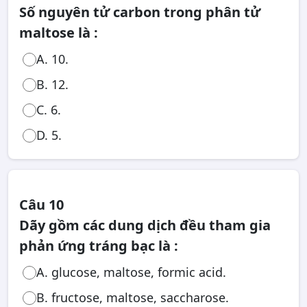
Số nguyên tử carbon trong phân tử
maltose là :
A. 10.
B. 12.
C. 6.
D. 5.
Câu 10
Dãy gồm các dung dịch đều tham gia
phản ứng tráng bạc là :
A. glucose, maltose, formic acid.
B. fructose, maltose, saccharose.