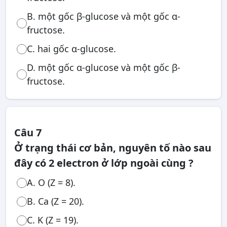
B. một gốc β-glucose và một gốc α-
fructose.
C. hai gốc α-glucose.
D. một gốc α-glucose và một gốc β-
fructose.
Câu 7
Ở trạng thái cơ bản, nguyên tố nào sau
đây có 2 electron ở lớp ngoài cùng ?
A. O (Z = 8).
B. Ca (Z = 20).
C. K (Z = 19).