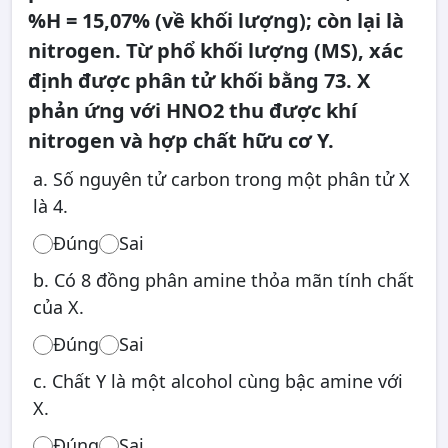
%H = 15,07% (về khối lượng); còn lại là
nitrogen. Từ phổ khối lượng (MS), xác
định được phân tử khối bằng 73. X
phản ứng với HNO2 thu được khí
nitrogen và hợp chất hữu cơ Y.
a. Số nguyên tử carbon trong một phân tử X
là 4.
Đúng
Sai
b. Có 8 đồng phân amine thỏa mãn tính chất
của X.
Đúng
Sai
c. Chất Y là một alcohol cùng bậc amine với
X.
Đúng
Sai