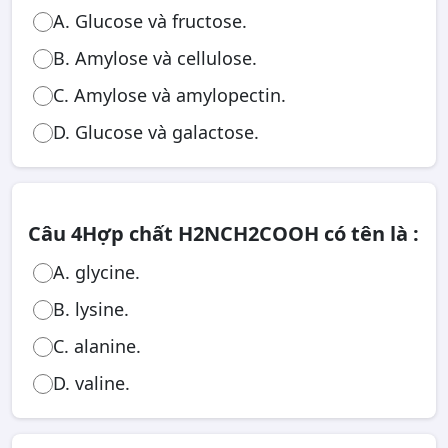
A. Glucose và fructose.
B. Amylose và cellulose.
C. Amylose và amylopectin.
D. Glucose và galactose.
Câu 4
Hợp chất H2NCH2COOH có tên là :
A. glycine.
B. lysine.
C. alanine.
D. valine.