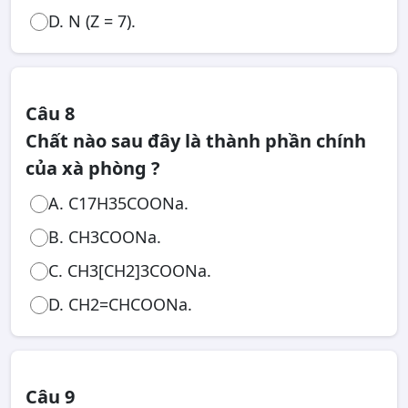
D. N (Z = 7).
Câu 8
Chất nào sau đây là thành phần chính
của xà phòng ?
A. C17H35COONa.
B. CH3COONa.
C. CH3[CH2]3COONa.
D. CH2=CHCOONa.
Câu 9