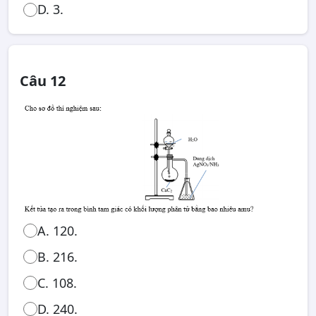
D. 3.
Câu 12
A. 120.
B. 216.
C. 108.
D. 240.