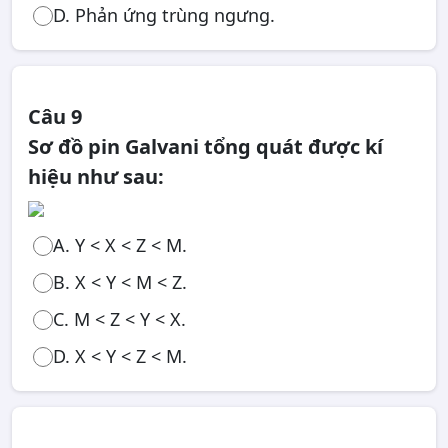
D. Phản ứng trùng ngưng.
Câu 9
Sơ đồ pin Galvani tổng quát được kí
hiệu như sau:
A. Y < X < Z < M.
B. X < Y < M < Z.
C. M < Z < Y < X.
D. X < Y < Z < M.