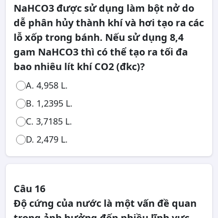
NaHCO3 được sử dụng làm bột nở do
dễ phân hủy thành khí và hơi tạo ra các
lỗ xốp trong bánh. Nếu sử dụng 8,4
gam NaHCO3 thì có thể tạo ra tối đa
bao nhiêu lít khí CO2 (đkc)?
A. 4,958 L.
B. 1,2395 L.
C. 3,7185 L.
D. 2,479 L.
Câu 16
Độ cứng của nước là một vấn đề quan
trọng ảnh hưởng đến nhiều lĩnh vực