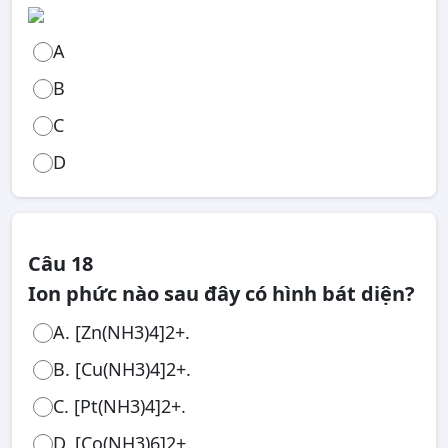
A
B
C
D
Câu 18
Ion phức nào sau đây có hình bát diện?
A. [Zn(NH3)4]2+.
B. [Cu(NH3)4]2+.
C. [Pt(NH3)4]2+.
D. [Co(NH3)6]2+.