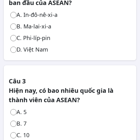
ban đầu của ASEAN?
A. In-đô-nê-xi-a
B. Ma-lai-xi-a
C. Phi-líp-pin
D. Việt Nam
Câu 3
Hiện nay, có bao nhiêu quốc gia là
thành viên của ASEAN?
A. 5
B. 7
C. 10