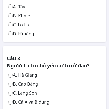
A. Tày
B. Khme
C. Lô Lô
D. H’mông
Câu 8
Người Lô Lô chủ yếu cư trú ở đâu?
A. Hà Giang
B. Cao Bằng
C. Lạng Sơn
D. Cả A và B đúng