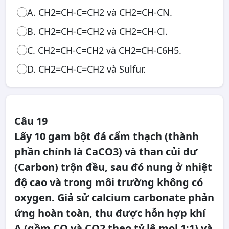
A. CH2=CH-C=CH2 và CH2=CH-CN.
B. CH2=CH-C=CH2 và CH2=CH-Cl.
C. CH2=CH-C=CH2 và CH2=CH-C6H5.
D. CH2=CH-C=CH2 và Sulfur.
Câu 19
Lấy 10 gam bột đá cẩm thạch (thành
phần chính là CaCO3) và than củi dư
(Carbon) trộn đều, sau đó nung ở nhiệt
độ cao và trong môi trường không có
oxygen. Giả sử calcium carbonate phản
ứng hoàn toàn, thu được hỗn hợp khí
A (gồm CO và CO2 theo tỷ lệ mol 1:1) và