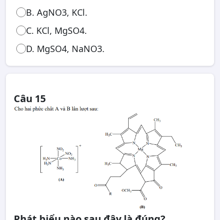
B. AgNO3, KCl.
C. KCl, MgSO4.
D. MgSO4, NaNO3.
Câu 15
Phát biểu nào sau đây là đúng?