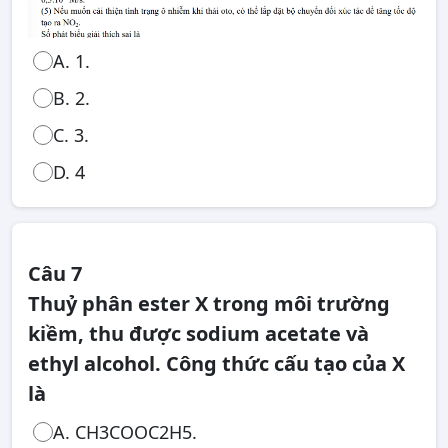
A. 1.
B. 2.
C. 3.
D. 4
Câu 7
Thuỷ phân ester X trong môi trường
kiềm, thu được sodium acetate và
ethyl alcohol. Công thức cấu tạo của X
là
A. CH3COOC2H5.