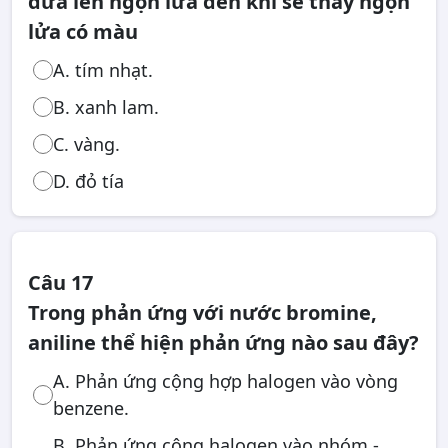
đưa lên ngọn lửa đèn khí sẽ thấy ngọn
lửa có màu
A. tím nhạt.
B. xanh lam.
C. vàng.
D. đỏ tía
Câu 17
Trong phản ứng với nước bromine,
aniline thể hiện phản ứng nào sau đây?
A. Phản ứng cộng hợp halogen vào vòng
benzene.
B. Phản ứng cộng halogen vào nhóm -