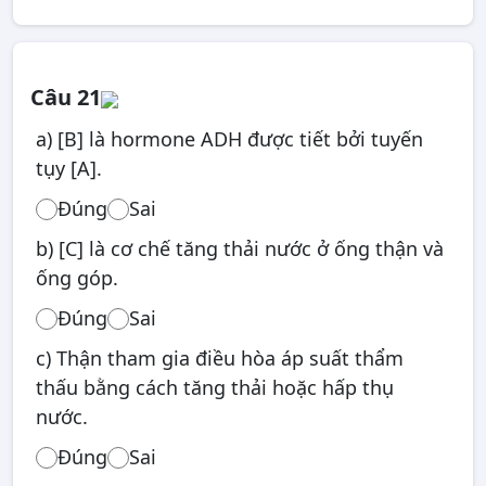
Câu 21
a) [B] là hormone ADH được tiết bởi tuyến
tụy [A].
Đúng
Sai
b) [C] là cơ chế tăng thải nước ở ống thận và
ống góp.
Đúng
Sai
c) Thận tham gia điều hòa áp suất thẩm
thấu bằng cách tăng thải hoặc hấp thụ
nước.
Đúng
Sai