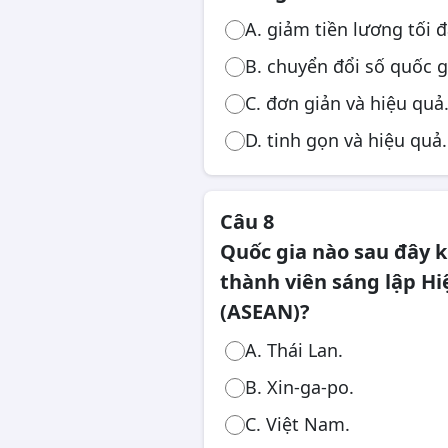
A. giảm tiền lương tối đ
B. chuyển đổi số quốc g
C. đơn giản và hiệu quả
D. tinh gọn và hiệu quả.
Câu 8
Quốc gia nào sau đây 
thành viên sáng lập H
(ASEAN)?
A. Thái Lan.
B. Xin-ga-po.
C. Việt Nam.