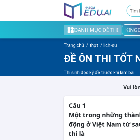
DANH MỤC ĐỀ THI
KING
Khối tiểu học
Trang chủ
thpt
lich-su
Khối THCS
ĐỀ ÔN THI TỐT 
Khối THPT
Thí sinh đọc kỹ đề trước khi làm bài
Đề thi tốt nghiệp THPT
Vui lò
English test
Câu 1
Cao đẳng/Đại học
Một trong những thàn
động ở Việt Nam từ sa
thi là
Thi ngân hàng