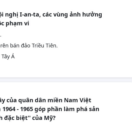
i nghị I-an-ta, các vùng ảnh hưởng
ộc phạm vi
.
trên bán đảo Triều Tiên.
 Tây Á
ây của quân dân miền Nam Việt
1964 - 1965 góp phần làm phá sản
h đặc biệt'' của Mỹ?