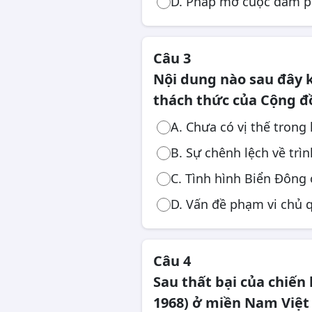
D. Pháp mở cuộc đàm ph
Câu 3
Nội dung nào sau đây 
thách thức của Cộng 
A. Chưa có vị thế trong
B. Sự chênh lệch về trìn
C. Tình hình Biển Đông
D. Vấn đề phạm vi chủ 
Câu 4
Sau thất bại của chiến 
1968) ở miền Nam Việt