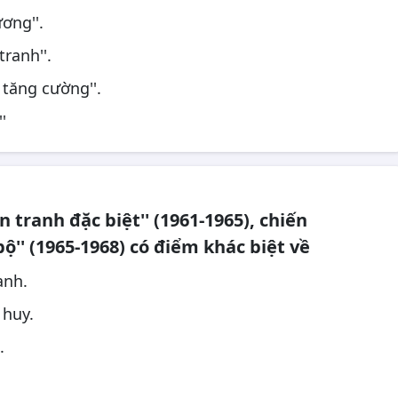
ơng''.
tranh''.
t tăng cường''.
'
n tranh đặc biệt'' (1961-1965), chiến
bộ'' (1965-1968) có điểm khác biệt về
anh.
 huy.
.