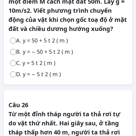
một điểm M cách mặt đất 50m. Lấy g =
10m/s2. Viết phương trình chuyển
động của vật khi chọn gốc toạ độ ở mặt
đất và chiều dương hướng xuống?
A. y = 50 + 5 t 2 ( m )
B. y = − 50 + 5 t 2 ( m )
C. y = 5 t 2 ( m )
D. y = − 5 t 2 ( m )
Câu 26
Từ một đỉnh tháp người ta thả rơi tự
do vật thứ nhất. Hai giây sau, ở tầng
tháp thấp hơn 40 m, người ta thả rơi