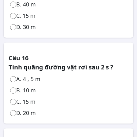
B. 40 m
C. 15 m
D. 30 m
Câu 16
Tính quãng đường vật rơi sau 2 s ?
A. 4 , 5 m
B. 10 m
C. 15 m
D. 20 m