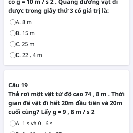
có g = 10 m / s 2 . Quãng đường vật đi
được trong giây thứ 3 có giá trị là:
A. 8 m
B. 15 m
C. 25 m
D. 22 , 4 m
Câu 19
Thả rơi một vật từ độ cao 74 , 8 m . Thời
gian để vật đi hết 20m đầu tiên và 20m
cuối cùng? Lấy g = 9 , 8 m / s 2
A. 1 s và 0 , 6 s