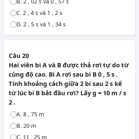
B. 2 , 02 s và 0 , 57 s
C. 2 , 4 s và 1 , 2 s
D. 2 , 5 s và 1 , 34 s
Câu 20
Hai viên bi A và B được thả rơi tự do từ
cùng độ cao. Bi A rơi sau bi B 0 , 5 s .
Tính khoảng cách giữa 2 bi sau 2 s kể
từ lúc bi B bắt đầu rơi? Lấy g = 10 m / s
2 .
A. 8 , 75 m
B. 20 m
C. 11 , 25 m