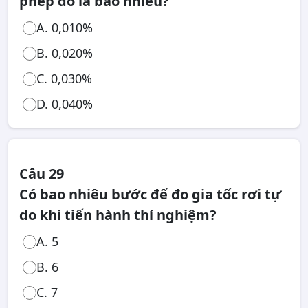
phép đo là bao nhiêu?
A. 0,010%
B. 0,020%
C. 0,030%
D. 0,040%
Câu 29
Có bao nhiêu bước để đo gia tốc rơi tự
do khi tiến hành thí nghiệm?
A. 5
B. 6
C. 7