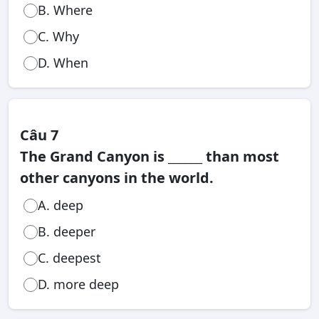
B. Where
C. Why
D. When
Câu 7
The Grand Canyon is ______ than most
other canyons in the world.
A. deep
B. deeper
C. deepest
D. more deep