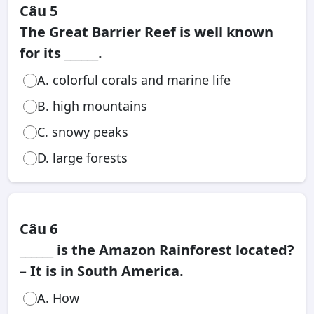
Câu 5
The Great Barrier Reef is well known
for its ______.
A. colorful corals and marine life
B. high mountains
C. snowy peaks
D. large forests
Câu 6
______ is the Amazon Rainforest located?
– It is in South America.
A. How