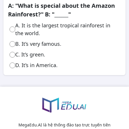
A: "What is special about the Amazon
Rainforest?" B: "______"
A. It is the largest tropical rainforest in
the world.
B. It’s very famous.
C. It’s green.
D. It’s in America.
MegaEdu.AI là hệ thống đào tạo trực tuyến tiên