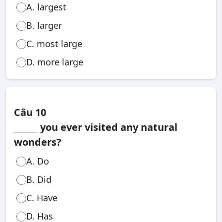
A. largest
B. larger
C. most large
D. more large
Câu 10
______ you ever visited any natural
wonders?
A. Do
B. Did
C. Have
D. Has