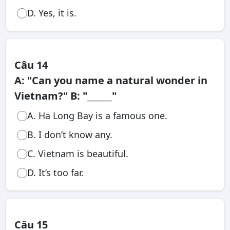
D. Yes, it is.
Câu 14
A: "Can you name a natural wonder in
Vietnam?" B: "______"
A. Ha Long Bay is a famous one.
B. I don’t know any.
C. Vietnam is beautiful.
D. It’s too far.
Câu 15