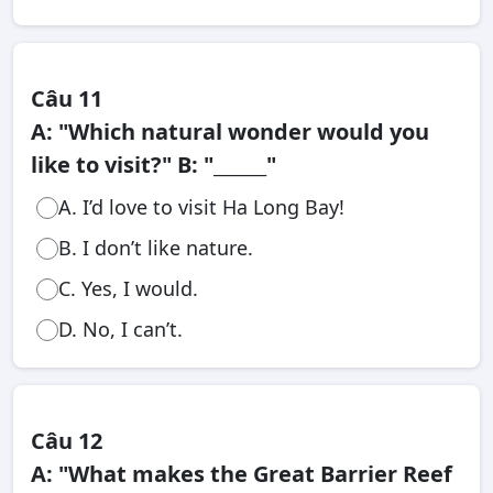
Câu 11
A: "Which natural wonder would you
like to visit?" B: "______"
A. I’d love to visit Ha Long Bay!
B. I don’t like nature.
C. Yes, I would.
D. No, I can’t.
Câu 12
A: "What makes the Great Barrier Reef