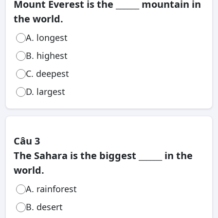
Mount Everest is the ______ mountain in
the world.
A. longest
B. highest
C. deepest
D. largest
Câu 3
The Sahara is the biggest ______ in the
world.
A. rainforest
B. desert