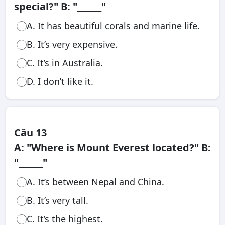
special?" B: "______"
A. It has beautiful corals and marine life.
B. It’s very expensive.
C. It’s in Australia.
D. I don’t like it.
Câu 13
A: "Where is Mount Everest located?" B:
"______"
A. It’s between Nepal and China.
B. It’s very tall.
C. It’s the highest.