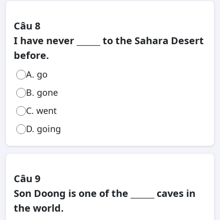
Câu 8
I have never ______ to the Sahara Desert
before.
A. go
B. gone
C. went
D. going
Câu 9
Son Doong is one of the ______ caves in
the world.