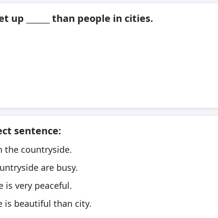
 up ______ than people in cities.
ect sentence:
in the countryside.
ountryside are busy.
e is very peaceful.
is beautiful than city.