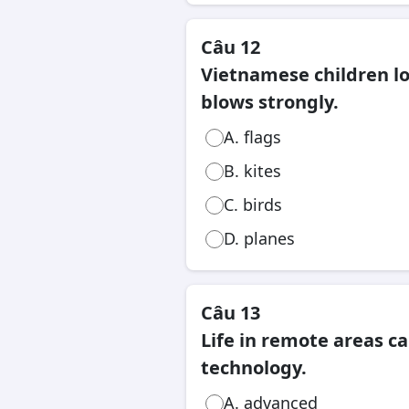
Câu 12
Vietnamese children lo
blows strongly.
A. flags
B. kites
C. birds
D. planes
Câu 13
Life in remote areas can
technology.
A. advanced