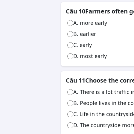
Câu 10
Farmers often get
A. more early
B. earlier
C. early
D. most early
Câu 11
Choose the corr
A. There is a lot traffic 
B. People lives in the c
C. Life in the countrysid
D. The countryside more 