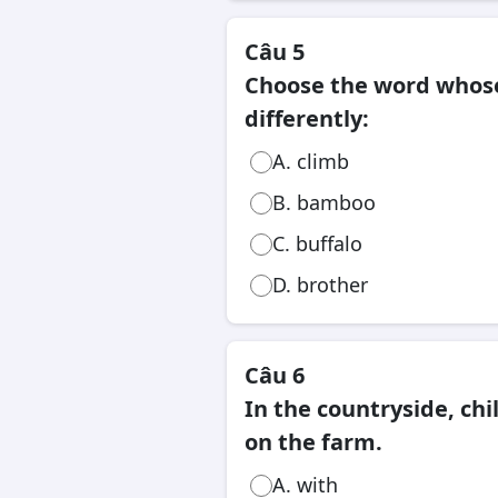
Câu 5
Choose the word whose
differently:
A. climb
B. bamboo
C. buffalo
D. brother
Câu 6
In the countryside, chi
on the farm.
A. with