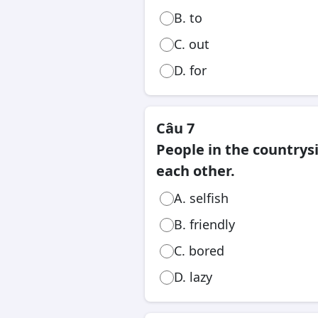
B. to
C. out
D. for
Câu 7
People in the countrysi
each other.
A. selfish
B. friendly
C. bored
D. lazy