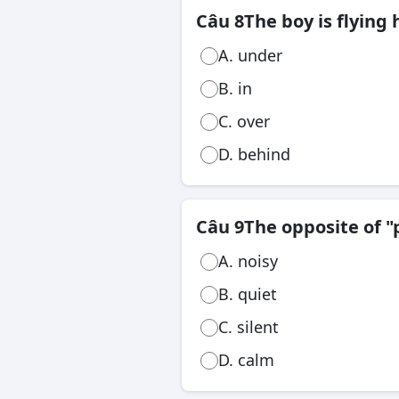
Câu 8
The boy is flying h
A. under
B. in
C. over
D. behind
Câu 9
The opposite of "p
A. noisy
B. quiet
C. silent
D. calm