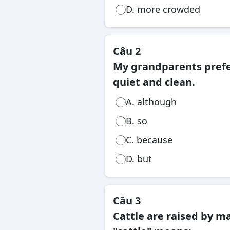
D. more crowded
Công chức, viên chức
Câu 2
My grandparents prefer 
quiet and clean.
A. although
B. so
C. because
D. but
Câu 3
Cattle are raised by m