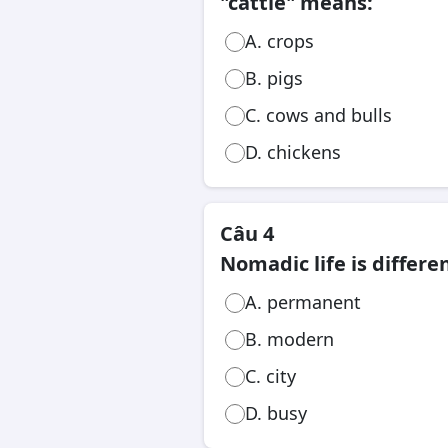
"cattle" means:
A. crops
B. pigs
C. cows and bulls
D. chickens
Câu 4
Nomadic life is differen
A. permanent
B. modern
C. city
D. busy