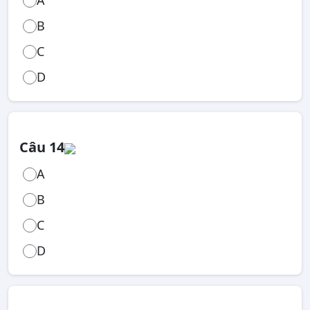
A
B
C
D
Câu 14
A
B
C
D