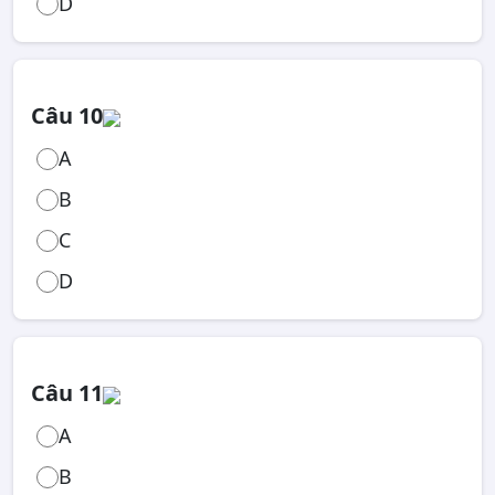
D
Câu 10
A
B
C
D
Câu 11
A
B