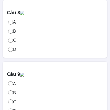
Câu 8
A
B
C
D
Câu 9
A
B
C