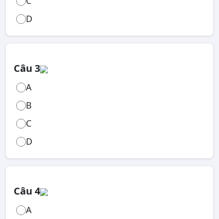
C
D
Câu 3
A
B
C
D
Câu 4
A