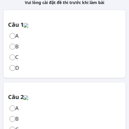
Vui lòng cài đặt đề thi trước khi làm bài
Câu 1
A
B
C
D
Câu 2
A
B