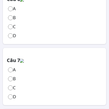
A
B
C
D
Câu 7
A
B
C
D