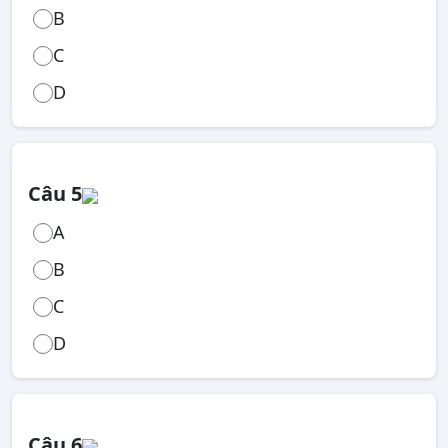
B
C
D
Câu 5
A
B
C
D
Câu 6