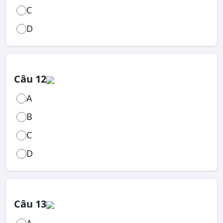
C
D
Câu 12
A
B
C
D
Câu 13