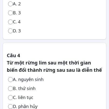
A. 2
B. 3
C. 4
D. 3
Câu 4
Từ một rừng lim sau một thời gian
biến đổi thành rừng sau sau là diễn thế
A. nguyên sinh
B. thứ sinh
C. liên tục
D. phân hủy