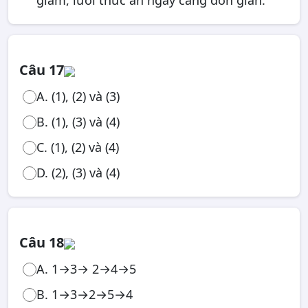
giảm, lưới thức ăn ngày càng đơn giản.
Câu 17
A. (1), (2) và (3)
B. (1), (3) và (4)
C. (1), (2) và (4)
D. (2), (3) và (4)
Câu 18
A. 1→3→ 2→4→5
B. 1→3→2→5→4